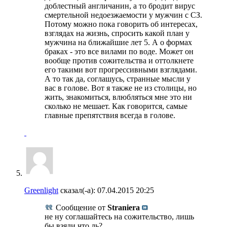
доблестный англичанин, а то бродит вирус
смертельной недоезжаемости у мужчин с СЗ.
Потому можно пока говорить об интересах,
взглядах на жизнь, спросить какой план у
мужчина на ближайшие лет 5. А о формах
браках - это все вилами по воде. Может он
вообще против сожительства и оттолкнете
его такими вот прогрессивными взглядами.
А то так да, соглашусь, странные мысли у
вас в голове. Вот я также не из столицы, но
жить, знакомиться, влюбляться мне это ни
сколько не мешает. Как говорится, самые
главные препятствия всегда в голове.
Greenlight
сказал(-а):
07.04.2015
20:25
Сообщение от
Straniera
не ну соглашайтесь на сожительство, лишь
бы взяли что ль?