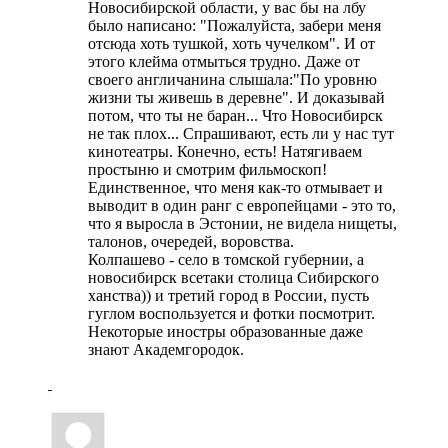
Новосибирской области, у вас бы на лбу
было написано: "Пожалуйста, забери меня
отсюда хоть тушкой, хоть чучелком". И от
этого клейма отмыться трудно. Даже от
своего англичанина слышала:"По уровню
жизни ты живешь в деревне". И доказывай
потом, что ты не баран... Что Новосибирск
не так плох... Спрашивают, есть ли у нас тут
кинотеатры. Конечно, есть! Натягиваем
простыню и смотрим фильмоскоп!
Единственное, что меня как-то отмывает и
выводит в один ранг с европейцами - это то,
что я выросла в Эстонии, не видела нищеты,
талонов, очередей, воровства.
Колпашево - село в томской губернии, а
новосибирск всетаки столица Сибирского
ханства)) и третий город в России, пусть
гуглом воспользуется и фотки посмотрит.
Некоторые иностры образованные даже
знают Академгородок.