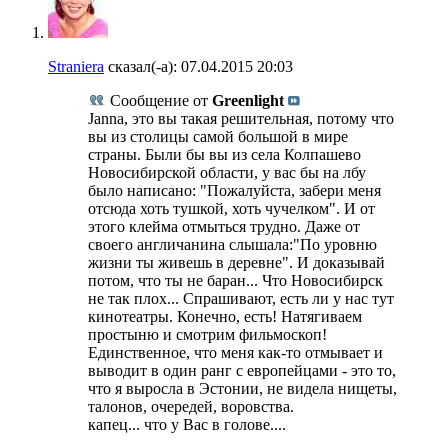
Straniera
сказал(-а):
07.04.2015
20:03
Сообщение от
Greenlight
Janna, это вы такая решительная, потому что
вы из столицы самой большой в мире
страны. Были бы вы из села Колпашево
Новосибирской области, у вас бы на лбу
было написано: "Пожалуйста, забери меня
отсюда хоть тушкой, хоть чучелком". И от
этого клейма отмыться трудно. Даже от
своего англичанина слышала:"По уровню
жизни ты живешь в деревне". И доказывай
потом, что ты не баран... Что Новосибирск
не так плох... Спрашивают, есть ли у нас тут
кинотеатры. Конечно, есть! Натягиваем
простыню и смотрим фильмоскоп!
Единственное, что меня как-то отмывает и
выводит в один ранг с европейцами - это то,
что я выросла в Эстонии, не видела нищеты,
талонов, очередей, воровства.
капец... что у Вас в голове....