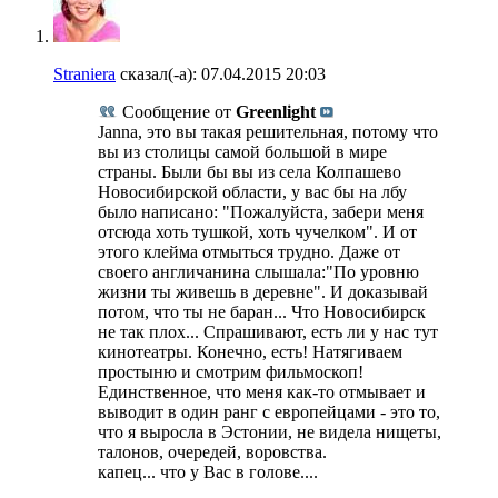
Straniera
сказал(-а):
07.04.2015
20:03
Сообщение от
Greenlight
Janna, это вы такая решительная, потому что
вы из столицы самой большой в мире
страны. Были бы вы из села Колпашево
Новосибирской области, у вас бы на лбу
было написано: "Пожалуйста, забери меня
отсюда хоть тушкой, хоть чучелком". И от
этого клейма отмыться трудно. Даже от
своего англичанина слышала:"По уровню
жизни ты живешь в деревне". И доказывай
потом, что ты не баран... Что Новосибирск
не так плох... Спрашивают, есть ли у нас тут
кинотеатры. Конечно, есть! Натягиваем
простыню и смотрим фильмоскоп!
Единственное, что меня как-то отмывает и
выводит в один ранг с европейцами - это то,
что я выросла в Эстонии, не видела нищеты,
талонов, очередей, воровства.
капец... что у Вас в голове....