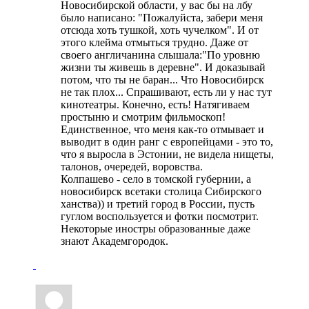
Новосибирской области, у вас бы на лбу
было написано: "Пожалуйста, забери меня
отсюда хоть тушкой, хоть чучелком". И от
этого клейма отмыться трудно. Даже от
своего англичанина слышала:"По уровню
жизни ты живешь в деревне". И доказывай
потом, что ты не баран... Что Новосибирск
не так плох... Спрашивают, есть ли у нас тут
кинотеатры. Конечно, есть! Натягиваем
простыню и смотрим фильмоскоп!
Единственное, что меня как-то отмывает и
выводит в один ранг с европейцами - это то,
что я выросла в Эстонии, не видела нищеты,
талонов, очередей, воровства.
Колпашево - село в томской губернии, а
новосибирск всетаки столица Сибирского
ханства)) и третий город в России, пусть
гуглом воспользуется и фотки посмотрит.
Некоторые иностры образованные даже
знают Академгородок.