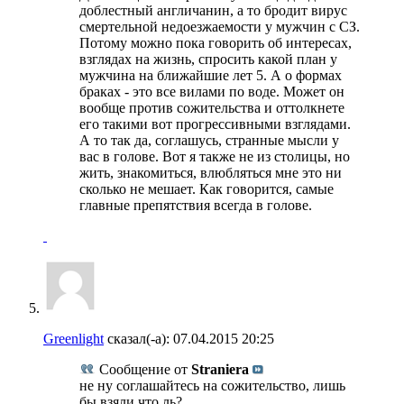
доблестный англичанин, а то бродит вирус
смертельной недоезжаемости у мужчин с СЗ.
Потому можно пока говорить об интересах,
взглядах на жизнь, спросить какой план у
мужчина на ближайшие лет 5. А о формах
браках - это все вилами по воде. Может он
вообще против сожительства и оттолкнете
его такими вот прогрессивными взглядами.
А то так да, соглашусь, странные мысли у
вас в голове. Вот я также не из столицы, но
жить, знакомиться, влюбляться мне это ни
сколько не мешает. Как говорится, самые
главные препятствия всегда в голове.
Greenlight
сказал(-а):
07.04.2015
20:25
Сообщение от
Straniera
не ну соглашайтесь на сожительство, лишь
бы взяли что ль?