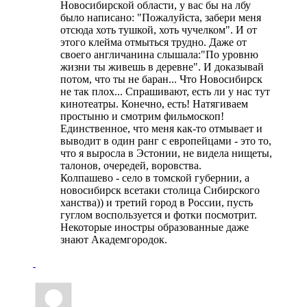
Новосибирской области, у вас бы на лбу
было написано: "Пожалуйста, забери меня
отсюда хоть тушкой, хоть чучелком". И от
этого клейма отмыться трудно. Даже от
своего англичанина слышала:"По уровню
жизни ты живешь в деревне". И доказывай
потом, что ты не баран... Что Новосибирск
не так плох... Спрашивают, есть ли у нас тут
кинотеатры. Конечно, есть! Натягиваем
простыню и смотрим фильмоскоп!
Единственное, что меня как-то отмывает и
выводит в один ранг с европейцами - это то,
что я выросла в Эстонии, не видела нищеты,
талонов, очередей, воровства.
Колпашево - село в томской губернии, а
новосибирск всетаки столица Сибирского
ханства)) и третий город в России, пусть
гуглом воспользуется и фотки посмотрит.
Некоторые иностры образованные даже
знают Академгородок.