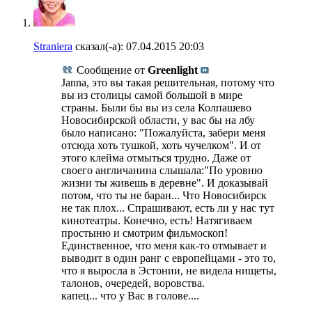
Straniera
сказал(-а):
07.04.2015
20:03
Сообщение от
Greenlight
Janna, это вы такая решительная, потому что
вы из столицы самой большой в мире
страны. Были бы вы из села Колпашево
Новосибирской области, у вас бы на лбу
было написано: "Пожалуйста, забери меня
отсюда хоть тушкой, хоть чучелком". И от
этого клейма отмыться трудно. Даже от
своего англичанина слышала:"По уровню
жизни ты живешь в деревне". И доказывай
потом, что ты не баран... Что Новосибирск
не так плох... Спрашивают, есть ли у нас тут
кинотеатры. Конечно, есть! Натягиваем
простыню и смотрим фильмоскоп!
Единственное, что меня как-то отмывает и
выводит в один ранг с европейцами - это то,
что я выросла в Эстонии, не видела нищеты,
талонов, очередей, воровства.
капец... что у Вас в голове....