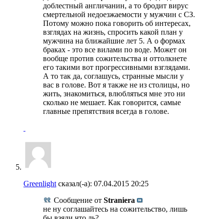
доблестный англичанин, а то бродит вирус
смертельной недоезжаемости у мужчин с СЗ.
Потому можно пока говорить об интересах,
взглядах на жизнь, спросить какой план у
мужчина на ближайшие лет 5. А о формах
браках - это все вилами по воде. Может он
вообще против сожительства и оттолкнете
его такими вот прогрессивными взглядами.
А то так да, соглашусь, странные мысли у
вас в голове. Вот я также не из столицы, но
жить, знакомиться, влюбляться мне это ни
сколько не мешает. Как говорится, самые
главные препятствия всегда в голове.
Greenlight
сказал(-а):
07.04.2015
20:25
Сообщение от
Straniera
не ну соглашайтесь на сожительство, лишь
бы взяли что ль?