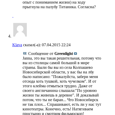
опыт с пониманием жизни) на ходу
прыгнула на палубу Титаника. Согласна?
Klava
сказал(-а):
07.04.2015
22:24
Сообщение от
Greenlight
Janna, это вы такая решительная, потому что
вы из столицы самой большой в мире
страны. Были бы вы из села Колпашево
Новосибирской области, у вас бы на лбу
было написано: "Пожалуйста, забери меня
отсюда хоть тушкой, хоть чучелком". И от
этого клейма отмыться трудно. Даже от
своего англичанина слышала:"По уровню
жизни ты живешь в деревне". И доказывай
потом, что ты не баран... Что Новосибирск
не так плох... Спрашивают, есть ли у нас тут
кинотеатры. Конечно, есть! Натягиваем
простыню и смотрим фильмоскоп!