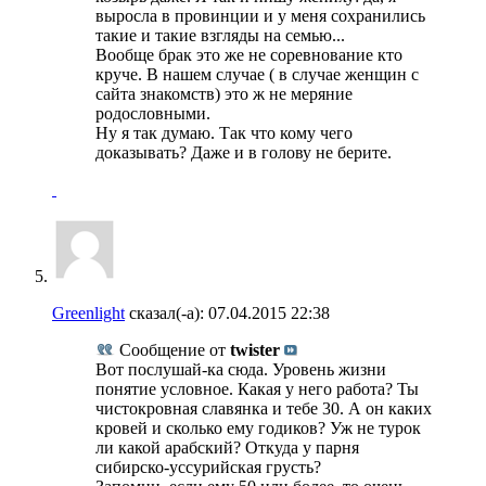
выросла в провинции и у меня сохранились
такие и такие взгляды на семью...
Вообще брак это же не соревнование кто
круче. В нашем случае ( в случае женщин с
сайта знакомств) это ж не меряние
родословными.
Ну я так думаю. Так что кому чего
доказывать? Даже и в голову не берите.
Greenlight
сказал(-а):
07.04.2015
22:38
Сообщение от
twister
Вот послушай-ка сюда. Уровень жизни
понятие условное. Какая у него работа? Ты
чистокровная славянка и тебе 30. А он каких
кровей и сколько ему годиков? Уж не турок
ли какой арабский? Откуда у парня
сибирско-уссурийская грусть?