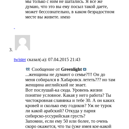
мы только с ним не шатались. Я все же
думаю, что это вы ему посыл такой даете,
может бессознательно, в каком безрадостном
месте вы живете. имхо
twister
сказал(-а):
07.04.2015
21:43
Сообщение от
Greenlight
...женщины не думают о семье?!!! Он до
меня собирался в Хабаровск лететь??? но там
женщина английский не знает.
Вот послушай-ка сюда. Уровень жизни
понятие условное. Какая у него работа? Ты
чистокровная славянка и тебе 30. А он каких
кровей и сколько ему годиков? Уж не турок
ли какой арабский? Откуда у парня
сибирско-уссурийская грусть?
Запомни, если ему 50 или более, то очень
скоро окажется, что ты (уже имея кое-какой