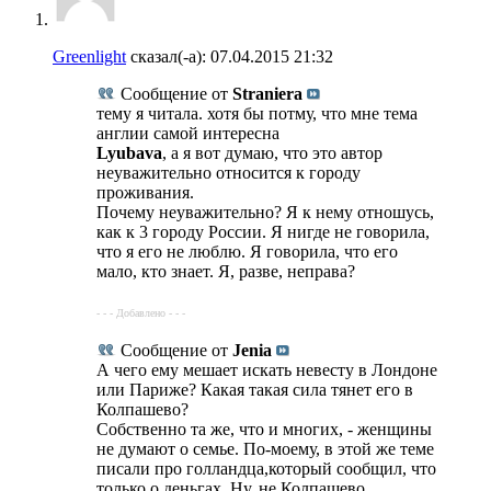
Greenlight
сказал(-а):
07.04.2015
21:32
Сообщение от
Straniera
тему я читала. хотя бы потму, что мне тема
англии самой интересна
Lyubava
, а я вот думаю, что это автор
неуважительно относится к городу
проживания.
Почему неуважительно? Я к нему отношусь,
как к 3 городу России. Я нигде не говорила,
что я его не люблю. Я говорила, что его
мало, кто знает. Я, разве, неправа?
- - - Добавлено - - -
Сообщение от
Jenia
А чего ему мешает искать невесту в Лондоне
или Париже? Какая такая сила тянет его в
Колпашево?
Собственно та же, что и многих, - женщины
не думают о семье. По-моему, в этой же теме
писали про голландца,который сообщил, что
только о деньгах. Ну, не Колпашево,