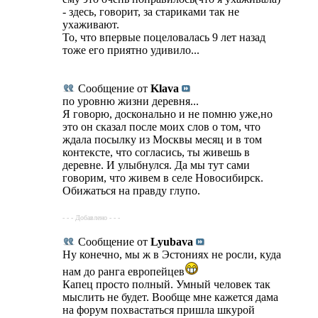
- здесь, говорит, за стариками так не
ухаживают.
То, что впервые поцеловалась 9 лет назад
тоже его приятно удивило...
Сообщение от
Klava
по уровню жизни деревня...
Я говорю, досконально и не помню уже,но
это он сказал после моих слов о том, что
ждала посылку из Москвы месяц и в том
контексте, что согласись, ты живешь в
деревне. И улыбнулся. Да мы тут сами
говорим, что живем в селе Новосибирск.
Обижаться на правду глупо.
- - - Добавлено - - -
Сообщение от
Lyubava
Ну конечно, мы ж в Эстониях не росли, куда
нам до ранга европейцев
Капец просто полный. Умный человек так
мыслить не будет. Вообще мне кажется дама
на форум похвастаться пришла шкурой