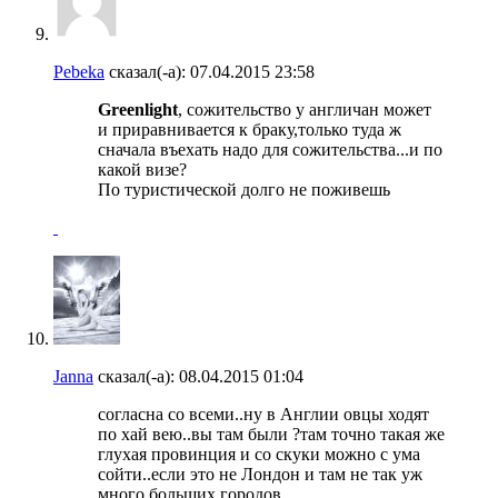
Pebeka
сказал(-а):
07.04.2015
23:58
Greenlight
, сожительство у англичан может
и приравнивается к браку,только туда ж
сначала въехать надо для сожительства...и по
какой визе?
По туристической долго не поживешь
Janna
сказал(-а):
08.04.2015
01:04
согласна со всеми..ну в Англии овцы ходят
по хай вею..вы там были ?там точно такая же
глухая провинция и со скуки можно с ума
сойти..если это не Лондон и там не так уж
много больших городов..