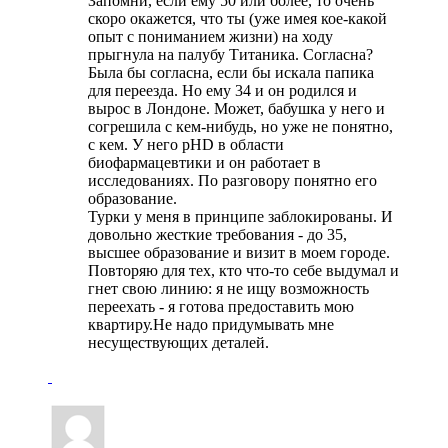
Запомни, если ему 50 или более, то очень
скоро окажется, что ты (уже имея кое-какой
опыт с пониманием жизни) на ходу
прыгнула на палубу Титаника. Согласна?
Была бы согласна, если бы искала папика
для переезда. Но ему 34 и он родился и
вырос в Лондоне. Может, бабушка у него и
согрешила с кем-нибудь, но уже не понятно,
с кем. У него рНD в области
биофармацевтики и он работает в
исследованиях. По разговору понятно его
образование.
Турки у меня в принципе заблокированы. И
довольно жесткие требования - до 35,
высшее образование и визит в моем городе.
Повторяю для тех, кто что-то себе выдумал и
гнет свою линию: я не ищу возможность
переехать - я готова предоставить мою
квартиру.Не надо придумывать мне
несуществующих деталей.