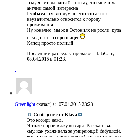
тему я читала. хотя бы потму, что мне тема
англии самой интересна
Lyubava
, а я вот думаю, что это автор
неуважительно относится к городу
проживания.
Ну конечно, мы ж в Эстониях не росли, куда
нам до ранга европейцев
Капец просто полный.
Последний раз редактировалось TataCam;
08.04.2015 в
01:23
.
Greenlight
сказал(-а):
07.04.2015
23:23
Сообщение от
Klava
Это козырь даже.
Я тоже порой вижу козыри. Рассказывала
ему, как ухаживала за умирающей бабушкой,
ему это очень понравилось(что я ухаживала)