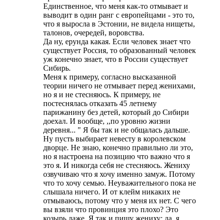
Единственное, что меня как-то отмывает и
выводит в один ранг с европейцами - это то,
что я выросла в Эстонии, не видела нищеты,
талонов, очередей, воровства.
Да ну, ерунда какая. Если человек знает что
существует Россия, то образованный человек
уж конечно знает, что в России существует
Сибирь.
Меня к примеру, согласно высказанной
теории ничего не отмывает перед женихами,
но я и не стесняюсь. К примеру, не
постеснялась отказать 45 летнему
парижанину без детей, который до Сибири
доехал. И вообще, ,,по уровню жизни
деревня... " Я бы так и не общалась дальше.
Ну пусть выбирает невесту в королевском
дворце. Не знаю, конечно правильно ли это,
но я настроена на позицию что важно что я
это я. И никогда себя не стесняюсь. Жениху
озвучиваю что я хочу именно замуж. Потому
что то хочу семью. Неуважительного пока не
слышала ничего. И от клейм никаких не
отмываюсь, потому что у меня их нет. С чего
вы взяли что провинция это плохо? Это
козырь даже. Я так и пишу жениху: да, я