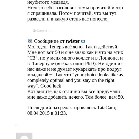
неубитого медведя.
Ничего себе. заголовок темы прочитай и что
я спрашивала. Потом почитай, что вы тут
развезли и в какую степь вас понесло.
- - - Добавлено - - -
Сообщение от
twister
Молодец. Теперь всё ясно. Так и действуй.
Мне вот-вот 50 и я не знаю как и что на этих
"СЗ", но у меня много коллег и в Лондоне, и
в Ливерпуле (все как один PhD). Ни один из
нас даже и не думает кукарекать про подруг
младше 40+. Так что "your choice looks like as
completely optimal and you stay on the right
way". Good luck!
Вот видите, как отлично вы все придумали -
мне даже добавить нечего. Тем более, вам 50.
Последний раз редактировалось TataCam;
08.04.2015 в
01:23
.