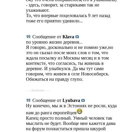
- здесь, говорит, за стариками так не
ухаживают.
То, что впервые поцеловалась 9 лет назад
тоже его приятно удивило...
Сообщение от
Klava
по уровню жизни деревня...
Я говорю, досконально и не помню уже,но
это он сказал после моих слов о том, что
ждала посылку из Москвы месяц и в том
контексте, что согласись, ты живешь в
деревне. И улыбнулся. Да мы тут сами
говорим, что живем в селе Новосибирск.
Обижаться на правду глупо.
- - - Добавлено - - -
Сообщение от
Lyubava
Ну конечно, мы ж в Эстониях не росли, куда
нам до ранга европейцев
Капец просто полный. Умный человек так
мыслить не будет. Вообще мне кажется дама
на форум похвастаться пришла шкурой