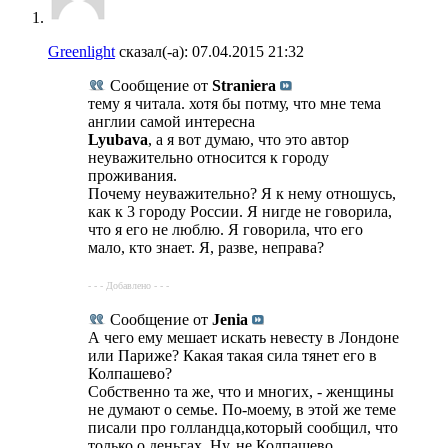
Greenlight
сказал(-а):
07.04.2015
21:32
Сообщение от
Straniera
тему я читала. хотя бы потму, что мне тема
англии самой интересна
Lyubava
, а я вот думаю, что это автор
неуважительно относится к городу
проживания.
Почему неуважительно? Я к нему отношусь,
как к 3 городу России. Я нигде не говорила,
что я его не люблю. Я говорила, что его
мало, кто знает. Я, разве, неправа?
- - - Добавлено - - -
Сообщение от
Jenia
А чего ему мешает искать невесту в Лондоне
или Париже? Какая такая сила тянет его в
Колпашево?
Собственно та же, что и многих, - женщины
не думают о семье. По-моему, в этой же теме
писали про голландца,который сообщил, что
только о деньгах. Ну, не Колпашево,