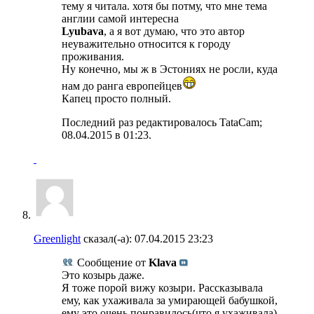
тему я читала. хотя бы потму, что мне тема
англии самой интересна
Lyubava
, а я вот думаю, что это автор
неуважительно относится к городу
проживания.
Ну конечно, мы ж в Эстониях не росли, куда
нам до ранга европейцев
Капец просто полный.
Последний раз редактировалось TataCam;
08.04.2015 в
01:23
.
Greenlight
сказал(-а):
07.04.2015
23:23
Сообщение от
Klava
Это козырь даже.
Я тоже порой вижу козыри. Рассказывала
ему, как ухаживала за умирающей бабушкой,
ему это очень понравилось(что я ухаживала)