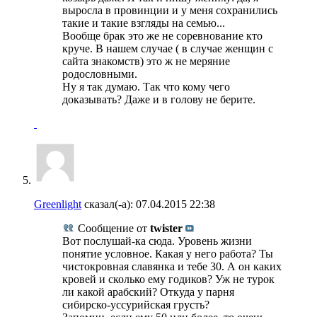
выросла в провинции и у меня сохранились
такие и такие взгляды на семью...
Вообще брак это же не соревнование кто
круче. В нашем случае ( в случае женщин с
сайта знакомств) это ж не меряние
родословными.
Ну я так думаю. Так что кому чего
доказывать? Даже и в голову не берите.
Greenlight
сказал(-а):
07.04.2015
22:38
Сообщение от
twister
Вот послушай-ка сюда. Уровень жизни
понятие условное. Какая у него работа? Ты
чистокровная славянка и тебе 30. А он каких
кровей и сколько ему годиков? Уж не турок
ли какой арабский? Откуда у парня
сибирско-уссурийская грусть?