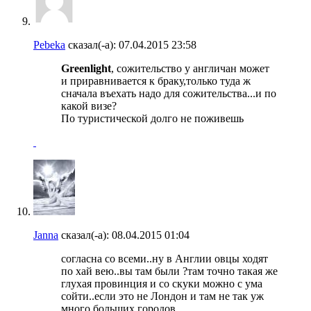
Pebeka
сказал(-а):
07.04.2015
23:58
Greenlight
, сожительство у англичан может
и приравнивается к браку,только туда ж
сначала въехать надо для сожительства...и по
какой визе?
По туристической долго не поживешь
Janna
сказал(-а):
08.04.2015
01:04
согласна со всеми..ну в Англии овцы ходят
по хай вею..вы там были ?там точно такая же
глухая провинция и со скуки можно с ума
сойти..если это не Лондон и там не так уж
много больших городов..