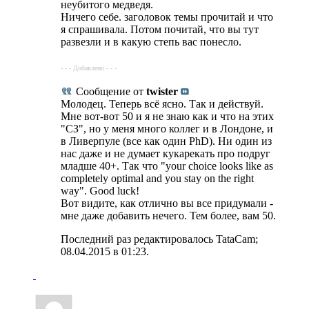
неубитого медведя.
Ничего себе. заголовок темы прочитай и что
я спрашивала. Потом почитай, что вы тут
развезли и в какую степь вас понесло.
- - - Добавлено - - -
Сообщение от
twister
Молодец. Теперь всё ясно. Так и действуй.
Мне вот-вот 50 и я не знаю как и что на этих
"СЗ", но у меня много коллег и в Лондоне, и
в Ливерпуле (все как один PhD). Ни один из
нас даже и не думает кукарекать про подруг
младше 40+. Так что "your choice looks like as
completely optimal and you stay on the right
way". Good luck!
Вот видите, как отлично вы все придумали -
мне даже добавить нечего. Тем более, вам 50.
Последний раз редактировалось TataCam;
08.04.2015 в
01:23
.