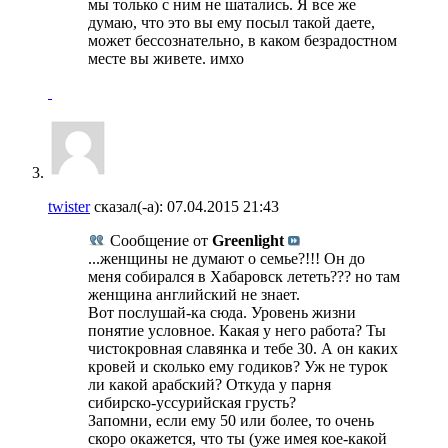
мы только с ним не шатались. Я все же
думаю, что это вы ему посыл такой даете,
может бессознательно, в каком безрадостном
месте вы живете. имхо
twister
сказал(-а):
07.04.2015
21:43
Сообщение от
Greenlight
...женщины не думают о семье?!!! Он до
меня собирался в Хабаровск лететь??? но там
женщина английский не знает.
Вот послушай-ка сюда. Уровень жизни
понятие условное. Какая у него работа? Ты
чистокровная славянка и тебе 30. А он каких
кровей и сколько ему годиков? Уж не турок
ли какой арабский? Откуда у парня
сибирско-уссурийская грусть?
Запомни, если ему 50 или более, то очень
скоро окажется, что ты (уже имея кое-какой