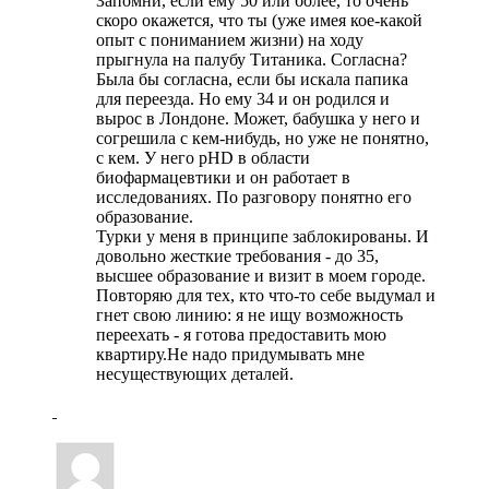
Запомни, если ему 50 или более, то очень
скоро окажется, что ты (уже имея кое-какой
опыт с пониманием жизни) на ходу
прыгнула на палубу Титаника. Согласна?
Была бы согласна, если бы искала папика
для переезда. Но ему 34 и он родился и
вырос в Лондоне. Может, бабушка у него и
согрешила с кем-нибудь, но уже не понятно,
с кем. У него рНD в области
биофармацевтики и он работает в
исследованиях. По разговору понятно его
образование.
Турки у меня в принципе заблокированы. И
довольно жесткие требования - до 35,
высшее образование и визит в моем городе.
Повторяю для тех, кто что-то себе выдумал и
гнет свою линию: я не ищу возможность
переехать - я готова предоставить мою
квартиру.Не надо придумывать мне
несуществующих деталей.