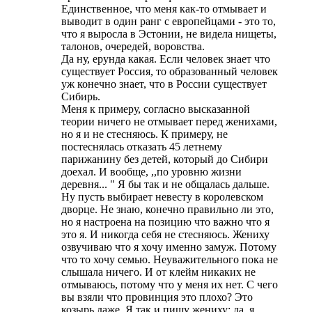
Единственное, что меня как-то отмывает и
выводит в один ранг с европейцами - это то,
что я выросла в Эстонии, не видела нищеты,
талонов, очередей, воровства.
Да ну, ерунда какая. Если человек знает что
существует Россия, то образованный человек
уж конечно знает, что в России существует
Сибирь.
Меня к примеру, согласно высказанной
теории ничего не отмывает перед женихами,
но я и не стесняюсь. К примеру, не
постеснялась отказать 45 летнему
парижанину без детей, который до Сибири
доехал. И вообще, ,,по уровню жизни
деревня... " Я бы так и не общалась дальше.
Ну пусть выбирает невесту в королевском
дворце. Не знаю, конечно правильно ли это,
но я настроена на позицию что важно что я
это я. И никогда себя не стесняюсь. Жениху
озвучиваю что я хочу именно замуж. Потому
что то хочу семью. Неуважительного пока не
слышала ничего. И от клейм никаких не
отмываюсь, потому что у меня их нет. С чего
вы взяли что провинция это плохо? Это
козырь даже. Я так и пишу жениху: да, я