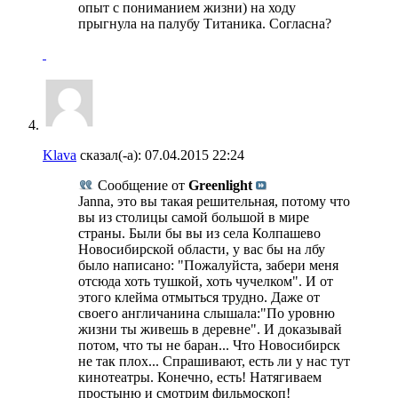
опыт с пониманием жизни) на ходу
прыгнула на палубу Титаника. Согласна?
Klava
сказал(-а):
07.04.2015
22:24
Сообщение от
Greenlight
Janna, это вы такая решительная, потому что
вы из столицы самой большой в мире
страны. Были бы вы из села Колпашево
Новосибирской области, у вас бы на лбу
было написано: "Пожалуйста, забери меня
отсюда хоть тушкой, хоть чучелком". И от
этого клейма отмыться трудно. Даже от
своего англичанина слышала:"По уровню
жизни ты живешь в деревне". И доказывай
потом, что ты не баран... Что Новосибирск
не так плох... Спрашивают, есть ли у нас тут
кинотеатры. Конечно, есть! Натягиваем
простыню и смотрим фильмоскоп!