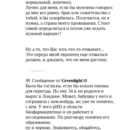
нормальный, конечно).
Лично для меня, если бы мужчина говорил:
да мне все равно, брак или сожительство с
тобой, я бы оскорбилась. Получается, не я
нужна, а страна моего проживания. Стоит
самой определиться и потом уже искать
нужный вариант?
Ну а то, что Вас хоть что-то отмывает...
Это передо мной европеец еще отмыться
должен, и доказать, что он меня достоин.
- - - Добавлено - - -
Сообщение от
Greenlight
Была бы согласна, если бы искала папика
для переезда. Но ему 34 и он родился и
вырос в Лондоне. Может, бабушка у него и
согрешила с кем-нибудь, но уже не понятно,
с кем. У него рНD в области
биофармацевтики и он работает в
исследованиях. По разговору понятно его
образование.
ну и хорошо. Знакомьтесь, общайтесь,