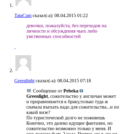
TataCam
сказал(-а):
08.04.2015
01:22
девочки, пожалуйста, без переходов на
личности и обсуждения чьих либо
умственных способностей
Greenlight
сказал(-а):
08.04.2015
07:18
Сообщение от
Pebeka
Greenlight
, сожительство у англичан может
и приравнивается к браку,только туда ж
сначала въехать надо для сожительства...и по
какой визе?
По туристической долго не поживешь
Конечно, это далеко идущие фантазии, но
сожительство возможно только у меня. И
оно должно быть 2 года. Честно, ни я, ни он