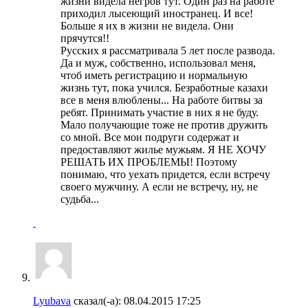
жизни видела негров тут. Один раз на работе
приходил лысеющий иностранец. И все!
Больше я их в жизни не видела. Они
прячутся!!
Русских я рассматривала 5 лет после развода.
Да и муж, собственно, использовал меня,
чтоб иметь регистрацию и нормальную
жизнь тут, пока учился. Безработные казахи
все в меня влюблены... На работе битвы за
ребят. Принимать участие в них я не буду.
Мало получающие тоже не против дружить
со мной. Все мои подруги содержат и
предоставляют жилье мужьям. Я НЕ ХОЧУ
РЕШАТЬ ИХ ПРОБЛЕМЫ! Поэтому
понимаю, что уехать придется, если встречу
своего мужчину. А если не встречу, ну, не
судьба...
Lyubava
сказал(-а):
08.04.2015
17:25