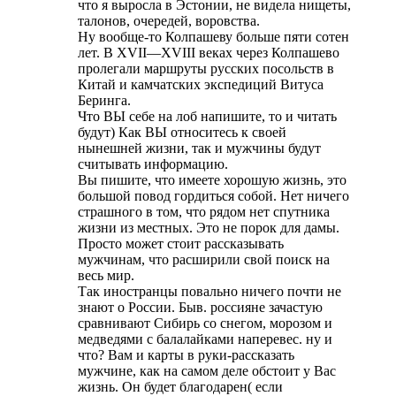
что я выросла в Эстонии, не видела нищеты,
талонов, очередей, воровства.
Ну вообще-то Колпашеву больше пяти сотен
лет. В XVII—XVIII веках через Колпашево
пролегали маршруты русских посольств в
Китай и камчатских экспедиций Витуса
Беринга.
Что ВЫ себе на лоб напишите, то и читать
будут) Как ВЫ относитесь к своей
нынешней жизни, так и мужчины будут
считывать информацию.
Вы пишите, что имеете хорошую жизнь, это
большой повод гордиться собой. Нет ничего
страшного в том, что рядом нет спутника
жизни из местных. Это не порок для дамы.
Просто может стоит рассказывать
мужчинам, что расширили свой поиск на
весь мир.
Так иностранцы повально ничего почти не
знают о России. Быв. россияне зачастую
сравнивают Сибирь со снегом, морозом и
медведями с балалайками наперевес. ну и
что? Вам и карты в руки-рассказать
мужчине, как на самом деле обстоит у Вас
жизнь. Он будет благодарен( если