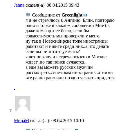
Janna
сказал(-а):
08.04.2015
09:43
Сообщение от
Greenlight
я и не стремлюсь в Англию. Блин, повторяю
одно и то же в каждом сообщении Мне бы
даже комфортнее было, если бы
совместимость мы проверяли у меня.
ну так в Новосибирске тоже иностранцы
работают и ищите среди них..а что делать
если вы не хотите уезжать?
я вот не хочу и встречаюсь кто в Москве
живет..но так поиск сужается..
а еще вы можете русских мужчин
рассмотреть..зачем вам иностранцы..с ними
все равно рано или поздно уезжать придется
МираМ
сказал(-а):
08.04.2015
10:10