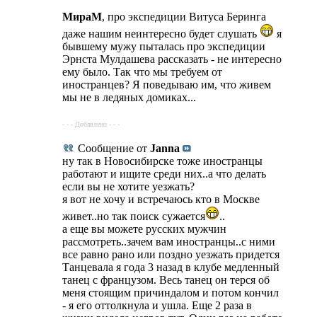
МираМ
, про экспедиции Витуса Беринга
даже нашим неинтересно будет слушать
я
бывшему мужу пыталась про экспедиции
Эрнста Мулдашева рассказать - не интересно
ему было. Так что мы требуем от
иностранцев? Я поведываю им, что живем
мы не в ледяных домиках...
- - - Добавлено - - -
Сообщение от
Janna
ну так в Новосибирске тоже иностранцы
работают и ищите среди них..а что делать
если вы не хотите уезжать?
я вот не хочу и встречаюсь кто в Москве
живет..но так поиск сужается
..
а еще вы можете русских мужчин
рассмотреть..зачем вам иностранцы..с ними
все равно рано или поздно уезжать придется
Танцевала я года 3 назад в клубе медленный
танец с французом. Весь танец он терся об
меня стоящим причиндалом и потом кончил
- я его оттолкнула и ушла. Еще 2 раза в