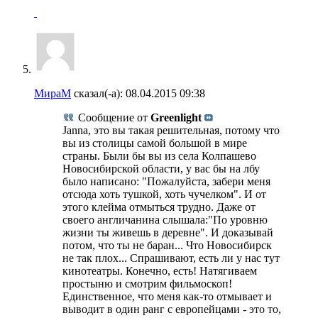
МираМ
сказал(-а):
08.04.2015
09:38
Сообщение от
Greenlight
Janna, это вы такая решительная, потому что
вы из столицы самой большой в мире
страны. Были бы вы из села Колпашево
Новосибирской области, у вас бы на лбу
было написано: "Пожалуйста, забери меня
отсюда хоть тушкой, хоть чучелком". И от
этого клейма отмыться трудно. Даже от
своего англичанина слышала:"По уровню
жизни ты живешь в деревне". И доказывай
потом, что ты не баран... Что Новосибирск
не так плох... Спрашивают, есть ли у нас тут
кинотеатры. Конечно, есть! Натягиваем
простыню и смотрим фильмоскоп!
Единственное, что меня как-то отмывает и
выводит в один ранг с европейцами - это то,