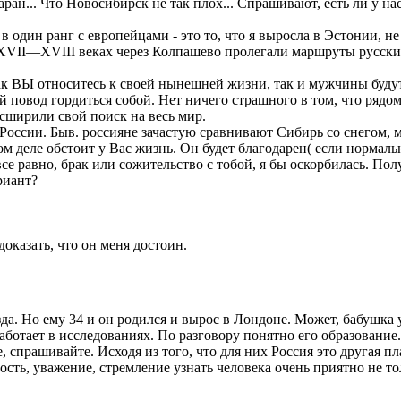
аран... Что Новосибирск не так плох... Спрашивают, есть ли у н
 один ранг с европейцами - это то, что я выросла в Эстонии, не
 XVII—XVIII веках через Колпашево пролегали маршруты русски
 Как ВЫ относитесь к своей нынешней жизни, так и мужчины буд
 повод гордиться собой. Нет ничего страшного в том, что рядом
сширили свой поиск на весь мир.
России. Быв. россияне зачастую сравнивают Сибирь со снегом, м
ом деле обстоит у Вас жизнь. Он будет благодарен( если нормаль
се равно, брак или сожительство с тобой, я бы оскорбилась. Пол
риант?
оказать, что он меня достоин.
да. Но ему 34 и он родился и вырос в Лондоне. Может, бабушка у
ботает в исследованиях. По разговору понятно его образование.
, спрашивайте. Исходя из того, что для них Россия это другая п
ость, уважение, стремление узнать человека очень приятно не т