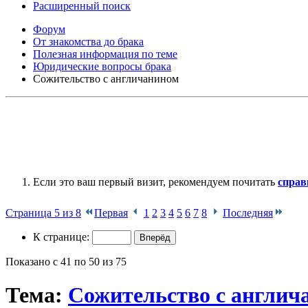
Расширенный поиск
Форум
От знакомства до брака
Полезная информация по теме
Юридические вопросы брака
Сожительство с англичанином
Если это ваш первый визит, рекомендуем почитать
справ
Страница 5 из 8
Первая
1
2
3
4
5
6
7
8
Последняя
К странице:
Показано с 41 по 50 из 75
Тема:
Сожительство с англич