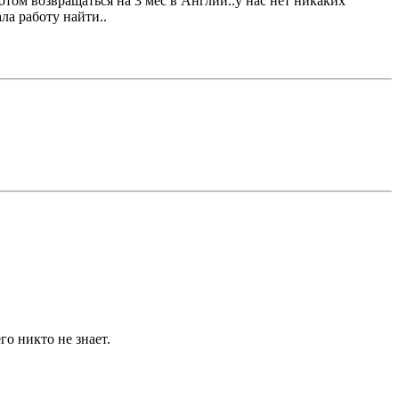
потом возвращаться на 3 мес в Англии..у нас нет никаких
ла работу найти..
го никто не знает.