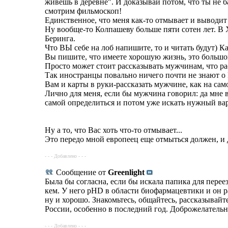
живешь в деревне". И доказывай потом, что ты не б
смотрим фильмоскоп!
Единственное, что меня как-то отмывает и выводит в
Ну вообще-то Колпашеву больше пяти сотен лет. В
Беринга.
Что ВЫ себе на лоб напишите, то и читать будут)
Вы пишите, что имеете хорошую жизнь, это большой
Просто может стоит рассказывать мужчинам, что ра
Так иностранцы повально ничего почти не знают о 
Вам и карты в руки-рассказать мужчине, как на сам
Лично для меня, если бы мужчина говорил: да мне в
самой определиться и потом уже искать нужный ва
Ну а то, что Вас хоть что-то отмывает...
Это передо мной европеец еще отмыться должен, и д
- - - Добавлено - - -
Сообщение от
Greenlight
Была бы согласна, если бы искала папика для переез
кем. У него рНD в области биофармацевтики и он ра
ну и хорошо. Знакомьтесь, общайтесь, рассказывайте
России, особенно в последний год. Доброжелательн
- - - Добавлено - - -