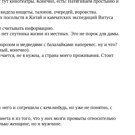
ас тут кинотеатры. Конечно, есть! Натягиваем простыню и
 видела нищеты, талонов, очередей, воровства.
х посольств в Китай и камчатских экспедиций Витуса
ут считывать информацию.
 нет спутника жизни из местных. Это не порок для дамы.
орозом и медведями с балалайками наперевес. ну и что?
ный, конечно).
учается, не я нужна, а страна моего проживания. Стоит
 него и согрешила с кем-нибудь, но уже не понятно, с
ланета и из того, что у них мозги промыты относительно
олько женщине, но и мужчине.