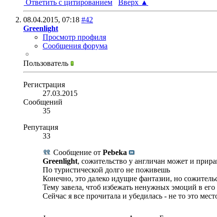
Ответить с цитированием
Вверх
▲
08.04.2015,
07:18
#42
Greenlight
Просмотр профиля
Сообщения форума
Пользователь
Регистрация
27.03.2015
Сообщений
35
Репутация
33
Сообщение от
Pebeka
Greenlight
, сожительство у англичан может и прирав
По туристической долго не поживешь
Конечно, это далеко идущие фантазии, но сожительс
Тему завела, чтоб избежать ненужных эмоций в его 
Сейчас я все прочитала и убедилась - не то это мест