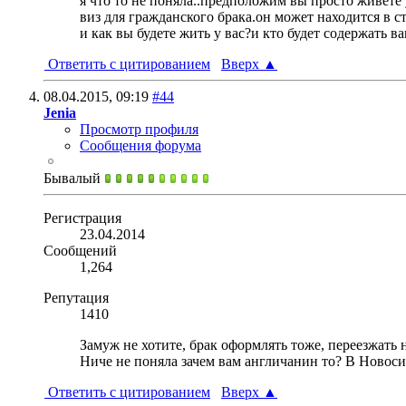
я что то не поняла..предположим вы просто живете у
виз для гражданского брака.он может находится в ст
и как вы будете жить у вас?и кто будет содержать 
Ответить с цитированием
Вверх
▲
08.04.2015,
09:19
#44
Jenia
Просмотр профиля
Сообщения форума
Бывалый
Регистрация
23.04.2014
Сообщений
1,264
Репутация
1410
Замуж не хотите, брак оформлять тоже, переезжать 
Ниче не поняла зачем вам англичанин то? В Новоси
Ответить с цитированием
Вверх
▲