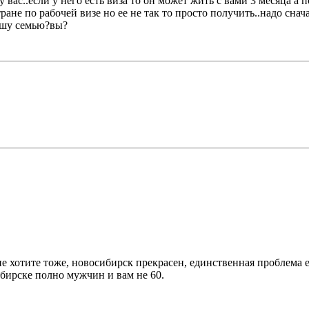
 вас..если у него есть виза то он может жить с вами 3 месяца а 
ране по рабочей визе но ее не так то просто получить..надо снача
вашу семью?вы?
не хотите тоже, новосибирск прекрасен, единственная проблема е
бирске полно мужчин и вам не 60.