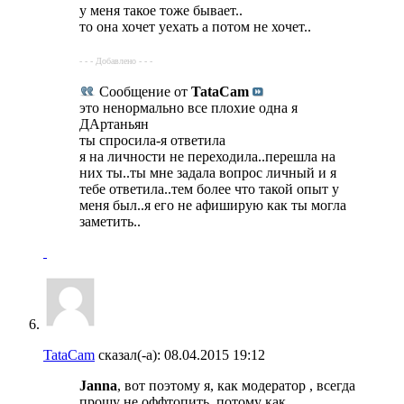
у меня такое тоже бывает..
то она хочет уехать а потом не хочет..
- - - Добавлено - - -
Сообщение от
TataCam
это ненормально все плохие одна я
ДАртаньян
ты спросила-я ответила
я на личности не переходила..перешла на
них ты..ты мне задала вопрос личный и я
тебе ответила..тем более что такой опыт у
меня был..я его не афиширую как ты могла
заметить..
TataCam
сказал(-а):
08.04.2015
19:12
Janna
, вот поэтому я, как модератор , всегда
прошу не оффтопить, потому как