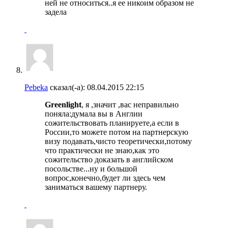
ней не относиться..я ее никоим образом не
задела
Pebeka
сказал(-а):
08.04.2015
22:15
Greenlight
, я ,значит ,вас неправильно
поняла:думала вы в Англии
сожительствовать планируете,а если в
России,то можете потом на партнерскую
визу подавать,чисто теоретически,потому
что практически не знаю,как это
сожительство доказать в английском
посольстве...ну и большой
вопрос,конечно,будет ли здесь чем
заниматься вашему партнеру.