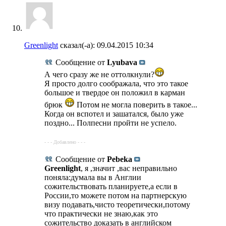
Greenlight
сказал(-а):
09.04.2015
10:34
Сообщение от
Lyubava
А чего сразу же не оттолкнули?
Я просто долго соображала, что это такое
большое и твердое он положил в карман
брюк
Потом не могла поверить в такое...
Когда он вспотел и зашатался, было уже
поздно... Полпесни пройти не успело.
- - - Добавлено - - -
Сообщение от
Pebeka
Greenlight
, я ,значит ,вас неправильно
поняла:думала вы в Англии
сожительствовать планируете,а если в
России,то можете потом на партнерскую
визу подавать,чисто теоретически,потому
что практически не знаю,как это
сожительство доказать в английском