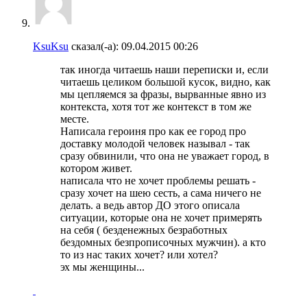
KsuKsu
сказал(-а):
09.04.2015
00:26
так иногда читаешь наши переписки и, если
читаешь целиком большой кусок, видно, как
мы цепляемся за фразы, вырванные явно из
контекста, хотя тот же контекст в том же
месте.
Написала героиня про как ее город про
доставку молодой человек называл - так
сразу обвинили, что она не уважает город, в
котором живет.
написала что не хочет проблемы решать -
сразу хочет на шею сесть, а сама ничего не
делать. а ведь автор ДО этого описала
ситуации, которые она не хочет примерять
на себя ( безденежных безработных
бездомных безпрописочных мужчин). а кто
то из нас таких хочет? или хотел?
эх мы женщины...