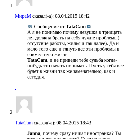
МираМ
сказал(-а):
08.04.2015
18:42
Сообщение от
TataCam
А я не понимаю почему девушка в тридцать
лет должна брать на себя чужие проблемы(
отсутсвие работы, жилья и так далее). Да и
мало того еще и тянуть все эти проблемы в
совместную жизнь.
TataCam
, и не приведи тебе судьба когда-
нибудь это начать понимать. Пусть у тебя все
будет в жизни так же замечательно, как и
сегодня.
TataCam
сказал(-а):
08.04.2015
18:43
Janna
, почему сразу нищая иностранка? Ты
тоже нищая получается? Судя из твоих