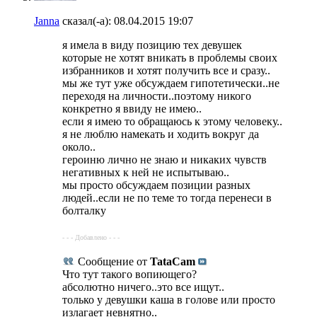
Janna
сказал(-а):
08.04.2015
19:07
я имела в виду позицию тех девушек
которые не хотят вникать в проблемы своих
избранников и хотят получить все и сразу..
мы же тут уже обсуждаем гипотетически..не
переходя на личности..поэтому никого
конкретно я ввиду не имею..
если я имею то обращаюсь к этому человеку..
я не люблю намекать и ходить вокруг да
около..
героиню лично не знаю и никаких чувств
негативных к ней не испытываю..
мы просто обсуждаем позиции разных
людей..если не по теме то тогда перенеси в
болталку
- - - Добавлено - - -
Сообщение от
TataCam
Что тут такого вопиющего?
абсолютно ничего..это все ищут..
только у девушки каша в голове или просто
излагает невнятно..