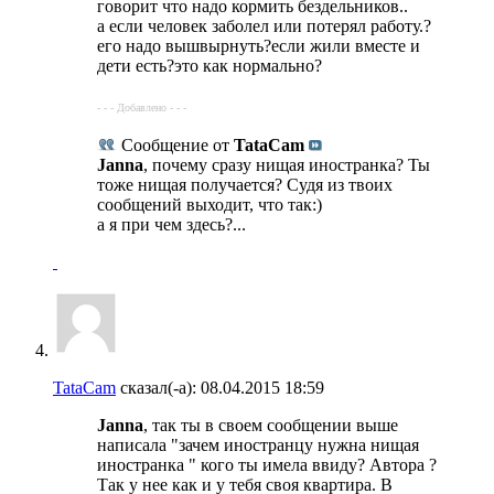
говорит что надо кормить бездельников..
а если человек заболел или потерял работу.?
его надо вышвырнуть?если жили вместе и
дети есть?это как нормально?
- - - Добавлено - - -
Сообщение от
TataCam
Janna
, почему сразу нищая иностранка? Ты
тоже нищая получается? Судя из твоих
сообщений выходит, что так:)
а я при чем здесь?...
TataCam
сказал(-а):
08.04.2015
18:59
Janna
, так ты в своем сообщении выше
написала "зачем иностранцу нужна нищая
иностранка " кого ты имела ввиду? Автора ?
Так у нее как и у тебя своя квартира. В