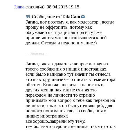
Janna
сказал(-а):
08.04.2015
19:15
Сообщение от
TataCam
Janna
, вот поэтому я, как модератор , всегда
прошу не оффтопить, потому как
обсуждается ситуация автора и тут же
приплетаются уже не относящиеся к ней
детали. Отсюда и недопонимание.:)
- - - Добавлено - - -
Janna
, так я задала теье вопрос исходя из
твоего сообщения о нищих иностранках,
если было написано тут значит ты отнесла
это к автору, иначе чего писать в теме автора
об этом. Если же посчитала написать о
других женщинах так не считая это
переходом на личности то странно
принимать мой вопрос к тебе как переход на
личности, так как он был уточняющий, для
полного понимания твоего сообщения о
нищих иностранках:)
все хорошо..закрыли эту тему..
тем более что героиня не нищая так что это к