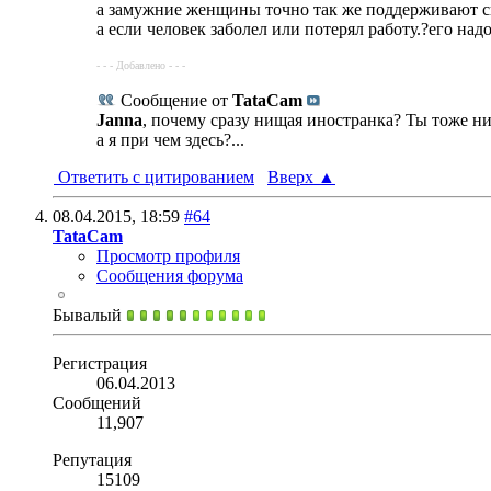
а замужние женщины точно так же поддерживают св
а если человек заболел или потерял работу.?его на
- - - Добавлено - - -
Сообщение от
TataCam
Janna
, почему сразу нищая иностранка? Ты тоже ни
а я при чем здесь?...
Ответить с цитированием
Вверх
▲
08.04.2015,
18:59
#64
TataCam
Просмотр профиля
Сообщения форума
Бывалый
Регистрация
06.04.2013
Сообщений
11,907
Репутация
15109