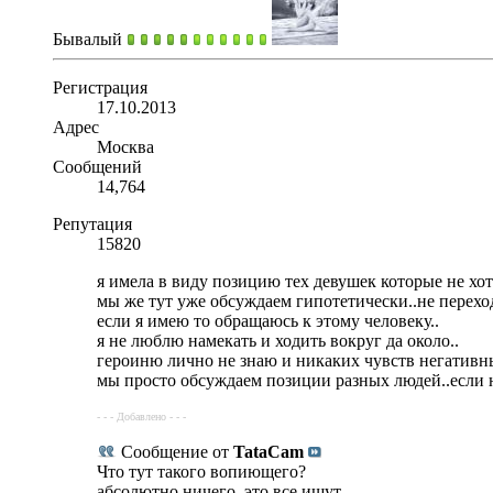
Бывалый
Регистрация
17.10.2013
Адрес
Москва
Сообщений
14,764
Репутация
15820
я имела в виду позицию тех девушек которые не хот
мы же тут уже обсуждаем гипотетически..не перехо
если я имею то обращаюсь к этому человеку..
я не люблю намекать и ходить вокруг да около..
героиню лично не знаю и никаких чувств негативн
мы просто обсуждаем позиции разных людей..если н
- - - Добавлено - - -
Сообщение от
TataCam
Что тут такого вопиющего?
абсолютно ничего..это все ищут..