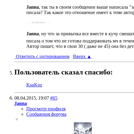
Janna
, так ты в своем сообщении выше написала "з
писала? Так какое это отношение имеет к теме авто
- - - Добавлено - - -
Janna
, ну что за привычка все вместе в кучу смеш
писала о том что не готова поддерживать мч в теч
Автор пишет, что в свои 30 ( даже не 45) она без 
Ответить с цитированием
Вверх
▲
Пользователь сказал cпасибо:
KsuKsu
08.04.2015,
19:07
#65
Janna
Просмотр профиля
Сообщения форума