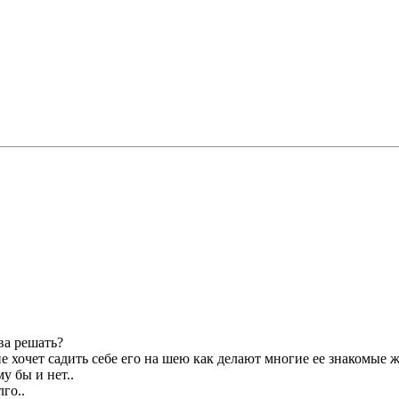
ва решать?
не хочет садить себе его на шею как делают многие ее знакомые
у бы и нет..
го..