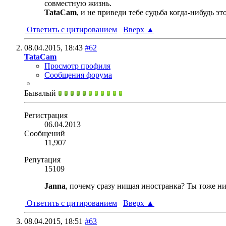
совместную жизнь.
TataCam
, и не приведи тебе судьба когда-нибудь эт
Ответить с цитированием
Вверх
▲
08.04.2015,
18:43
#62
TataCam
Просмотр профиля
Сообщения форума
Бывалый
Регистрация
06.04.2013
Сообщений
11,907
Репутация
15109
Janna
, почему сразу нищая иностранка? Ты тоже ни
Ответить с цитированием
Вверх
▲
08.04.2015,
18:51
#63