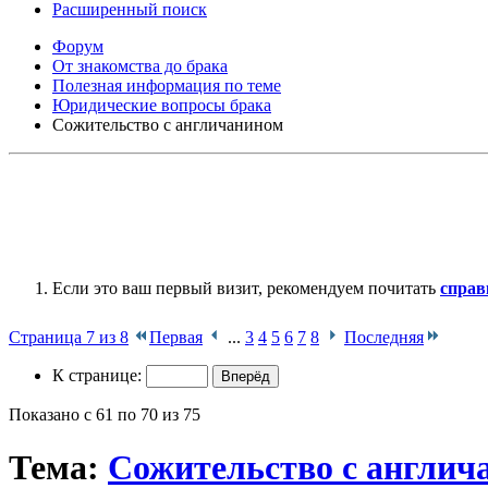
Расширенный поиск
Форум
От знакомства до брака
Полезная информация по теме
Юридические вопросы брака
Сожительство с англичанином
Если это ваш первый визит, рекомендуем почитать
справ
Страница 7 из 8
Первая
...
3
4
5
6
7
8
Последняя
К странице:
Показано с 61 по 70 из 75
Тема:
Сожительство с англич