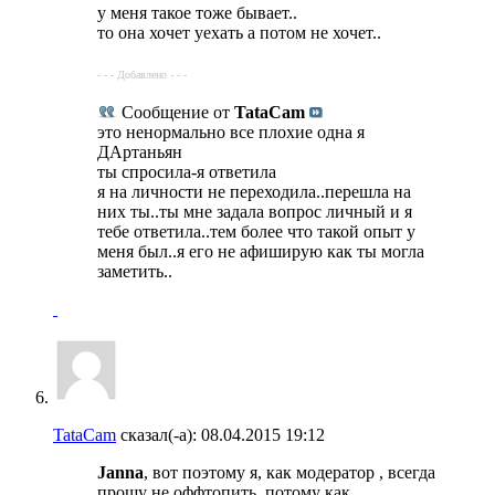
у меня такое тоже бывает..
то она хочет уехать а потом не хочет..
- - - Добавлено - - -
Сообщение от
TataCam
это ненормально все плохие одна я
ДАртаньян
ты спросила-я ответила
я на личности не переходила..перешла на
них ты..ты мне задала вопрос личный и я
тебе ответила..тем более что такой опыт у
меня был..я его не афиширую как ты могла
заметить..
TataCam
сказал(-а):
08.04.2015
19:12
Janna
, вот поэтому я, как модератор , всегда
прошу не оффтопить, потому как