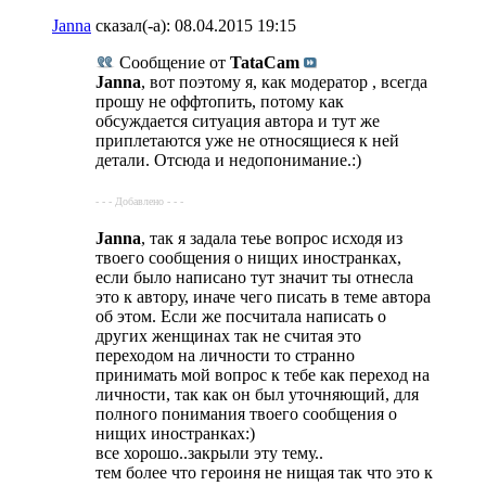
Janna
сказал(-а):
08.04.2015
19:15
Сообщение от
TataCam
Janna
, вот поэтому я, как модератор , всегда
прошу не оффтопить, потому как
обсуждается ситуация автора и тут же
приплетаются уже не относящиеся к ней
детали. Отсюда и недопонимание.:)
- - - Добавлено - - -
Janna
, так я задала теье вопрос исходя из
твоего сообщения о нищих иностранках,
если было написано тут значит ты отнесла
это к автору, иначе чего писать в теме автора
об этом. Если же посчитала написать о
других женщинах так не считая это
переходом на личности то странно
принимать мой вопрос к тебе как переход на
личности, так как он был уточняющий, для
полного понимания твоего сообщения о
нищих иностранках:)
все хорошо..закрыли эту тему..
тем более что героиня не нищая так что это к