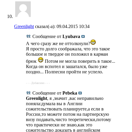
Greenlight
сказал(-а):
09.04.2015
10:34
Сообщение от
Lyubava
А чего сразу же не оттолкнули?
Я просто долго соображала, что это такое
большое и твердое он положил в карман
брюк
Потом не могла поверить в такое...
Когда он вспотел и зашатался, было уже
поздно... Полпесни пройти не успело.
- - - Добавлено - - -
Сообщение от
Pebeka
Greenlight
, я ,значит ,вас неправильно
поняла:думала вы в Англии
сожительствовать планируете,а если в
России,то можете потом на партнерскую
визу подавать,чисто теоретически,потому
что практически не знаю,как это
сожительство доказать в английском