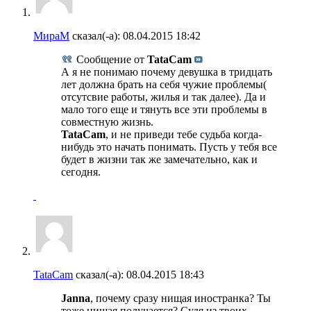
МираМ
сказал(-а):
08.04.2015
18:42
Сообщение от
TataCam
А я не понимаю почему девушка в тридцать
лет должна брать на себя чужие проблемы(
отсутсвие работы, жилья и так далее). Да и
мало того еще и тянуть все эти проблемы в
совместную жизнь.
TataCam
, и не приведи тебе судьба когда-
нибудь это начать понимать. Пусть у тебя все
будет в жизни так же замечательно, как и
сегодня.
TataCam
сказал(-а):
08.04.2015
18:43
Janna
, почему сразу нищая иностранка? Ты
тоже нищая получается? Судя из твоих