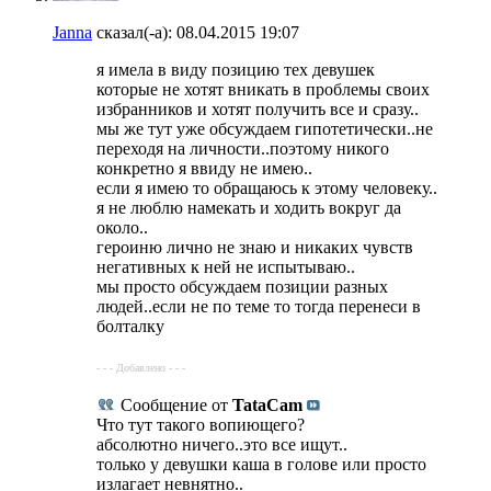
Janna
сказал(-а):
08.04.2015
19:07
я имела в виду позицию тех девушек
которые не хотят вникать в проблемы своих
избранников и хотят получить все и сразу..
мы же тут уже обсуждаем гипотетически..не
переходя на личности..поэтому никого
конкретно я ввиду не имею..
если я имею то обращаюсь к этому человеку..
я не люблю намекать и ходить вокруг да
около..
героиню лично не знаю и никаких чувств
негативных к ней не испытываю..
мы просто обсуждаем позиции разных
людей..если не по теме то тогда перенеси в
болталку
- - - Добавлено - - -
Сообщение от
TataCam
Что тут такого вопиющего?
абсолютно ничего..это все ищут..
только у девушки каша в голове или просто
излагает невнятно..