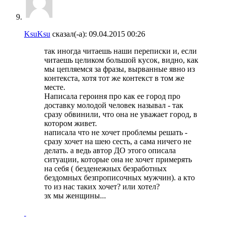
KsuKsu
сказал(-а):
09.04.2015
00:26
так иногда читаешь наши переписки и, если
читаешь целиком большой кусок, видно, как
мы цепляемся за фразы, вырванные явно из
контекста, хотя тот же контекст в том же
месте.
Написала героиня про как ее город про
доставку молодой человек называл - так
сразу обвинили, что она не уважает город, в
котором живет.
написала что не хочет проблемы решать -
сразу хочет на шею сесть, а сама ничего не
делать. а ведь автор ДО этого описала
ситуации, которые она не хочет примерять
на себя ( безденежных безработных
бездомных безпрописочных мужчин). а кто
то из нас таких хочет? или хотел?
эх мы женщины...