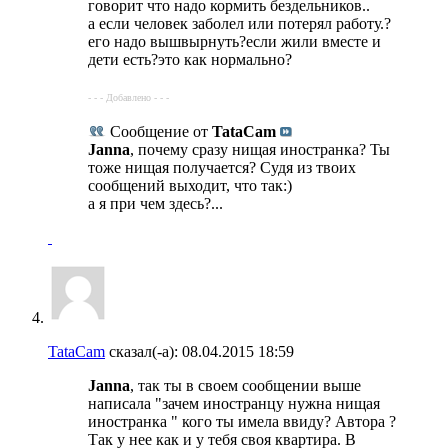
говорит что надо кормить бездельников..
а если человек заболел или потерял работу.?
его надо вышвырнуть?если жили вместе и
дети есть?это как нормально?
- - - Добавлено - - -
Сообщение от
TataCam
Janna
, почему сразу нищая иностранка? Ты
тоже нищая получается? Судя из твоих
сообщений выходит, что так:)
а я при чем здесь?...
TataCam
сказал(-а):
08.04.2015
18:59
Janna
, так ты в своем сообщении выше
написала "зачем иностранцу нужна нищая
иностранка " кого ты имела ввиду? Автора ?
Так у нее как и у тебя своя квартира. В