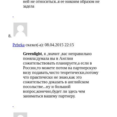
ней не относиться..я ее никоим образом не
задела
Pebeka
сказал(-а):
08.04.2015
22:15
Greenlight
, я ,значит ,вас неправильно
поняла:думала вы в Англии
сожительствовать планируете,а если в
России,то можете потом на партнерскую
визу подавать,чисто теоретически,потому
что практически не знаю,как это
сожительство доказать в английском
посольстве...ну и большой
вопрос,конечно,будет ли здесь чем
заниматься вашему партнеру.