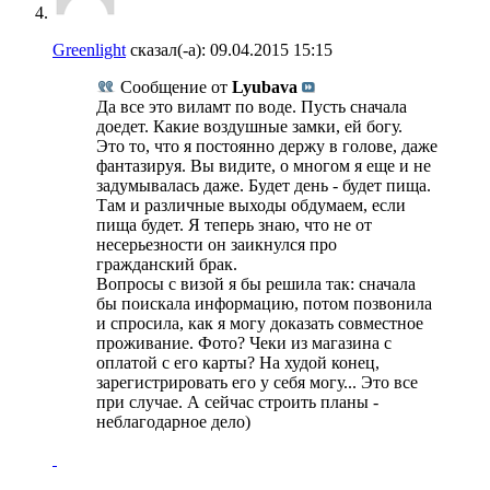
Greenlight
сказал(-а):
09.04.2015
15:15
Сообщение от
Lyubava
Да все это виламт по воде. Пусть сначала
доедет. Какие воздушные замки, ей богу.
Это то, что я постоянно держу в голове, даже
фантазируя. Вы видите, о многом я еще и не
задумывалась даже. Будет день - будет пища.
Там и различные выходы обдумаем, если
пища будет. Я теперь знаю, что не от
несерьезности он заикнулся про
гражданский брак.
Вопросы с визой я бы решила так: сначала
бы поискала информацию, потом позвонила
и спросила, как я могу доказать совместное
проживание. Фото? Чеки из магазина с
оплатой с его карты? На худой конец,
зарегистрировать его у себя могу... Это все
при случае. А сейчас строить планы -
неблагодарное дело)