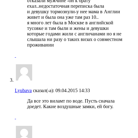
отказали мужчине -он к брату
ехал..недостаточная переписка была
и девушку тормознули-у нее мама в Англии
живет и была она уже там раз 10..
я много лет была в Москве в английской
тусовке и там были и жены и девушки
которые годами жили с англичанами но я не
слышала ни разу о таких визах о совместном
проживании
Lyubava
сказал(-а):
09.04.2015
14:33
Да все это виламт по воде. Пусть сначала
доедет. Какие воздушные замки, ей богу.