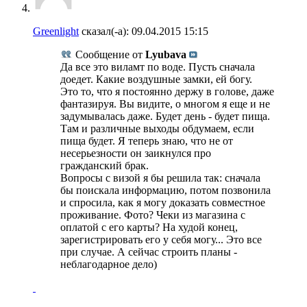
Greenlight
сказал(-а):
09.04.2015
15:15
Сообщение от
Lyubava
Да все это виламт по воде. Пусть сначала
доедет. Какие воздушные замки, ей богу.
Это то, что я постоянно держу в голове, даже
фантазируя. Вы видите, о многом я еще и не
задумывалась даже. Будет день - будет пища.
Там и различные выходы обдумаем, если
пища будет. Я теперь знаю, что не от
несерьезности он заикнулся про
гражданский брак.
Вопросы с визой я бы решила так: сначала
бы поискала информацию, потом позвонила
и спросила, как я могу доказать совместное
проживание. Фото? Чеки из магазина с
оплатой с его карты? На худой конец,
зарегистрировать его у себя могу... Это все
при случае. А сейчас строить планы -
неблагодарное дело)