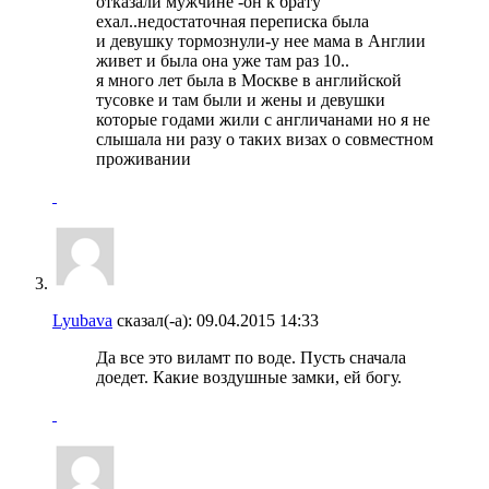
отказали мужчине -он к брату
ехал..недостаточная переписка была
и девушку тормознули-у нее мама в Англии
живет и была она уже там раз 10..
я много лет была в Москве в английской
тусовке и там были и жены и девушки
которые годами жили с англичанами но я не
слышала ни разу о таких визах о совместном
проживании
Lyubava
сказал(-а):
09.04.2015
14:33
Да все это виламт по воде. Пусть сначала
доедет. Какие воздушные замки, ей богу.