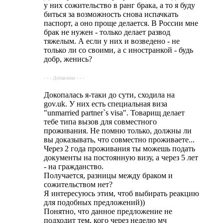
у них сожительство в ранг брака, а то я буду
биться за возможность снова испачкать
паспорт, а оно проще делается. В России мне
брак не нужен - только делает развод
тяжелым. А если у них и возведено - не
только ли со своими, а с иностранкой - будь
добр, женись?
- - - Добавлено - - -
Докопалась я-таки до сути, сходила на
gov.uk. У них есть специальная виза
"unmarried partner`s visa". Товарищ делает
тебе типа вызов для совместного
проживания. Не помню только, должны ли
вы доказывать, что совместно проживаете...
Через 2 года проживания ты можешь подать
документы на постоянную визу, а через 5 лет
- на гражданство.
Получается, разницы между браком и
сожительством нет?
Я интересуюсь этим, чтоб выбирать реакцию
для подобных предложений))
Понятно, что данное предложение не
подходит тем, кого через неделю мч