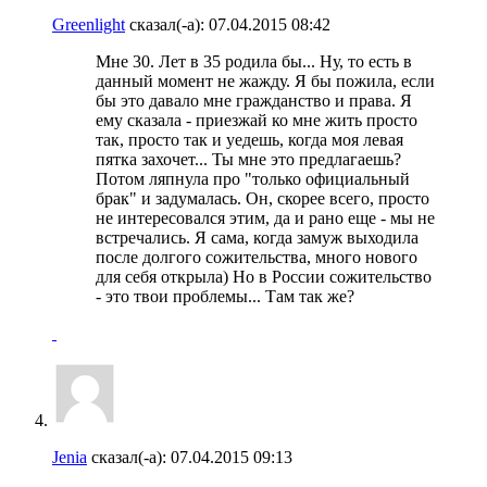
Greenlight
сказал(-а):
07.04.2015
08:42
Мне 30. Лет в 35 родила бы... Ну, то есть в
данный момент не жажду. Я бы пожила, если
бы это давало мне гражданство и права. Я
ему сказала - приезжай ко мне жить просто
так, просто так и уедешь, когда моя левая
пятка захочет... Ты мне это предлагаешь?
Потом ляпнула про "только официальный
брак" и задумалась. Он, скорее всего, просто
не интересовался этим, да и рано еще - мы не
встречались. Я сама, когда замуж выходила
после долгого сожительства, много нового
для себя открыла) Но в России сожительство
- это твои проблемы... Там так же?
Jenia
сказал(-а):
07.04.2015
09:13