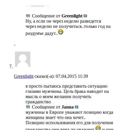
- - - Добавлено - - -
Сообщение от
Greenlight
Ну, а если он через неделю разведется
через неделю не получиться..только год на
раздумъе дадут..
Greenlight
сказал(-а):
07.04.2015
11:39
я просто пытаюсь представить ситуацию
глазами мужчины. Цель брака наводит на
мысль о моем желании получить
гражданство
Сообщение от
Janna
мужчины в Европе уважают позицию когда
женщина знает что она хочет..
Позицию использования его для получения
гражданства они вряд ли уважают
и они