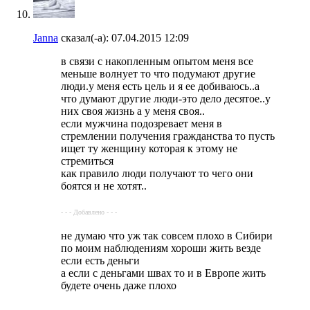
Janna
сказал(-а):
07.04.2015
12:09
в связи с накопленным опытом меня все
меньше волнует то что подумают другие
люди.у меня есть цель и я ее добиваюсь..а
что думают другие люди-это дело десятое..у
них своя жизнь а у меня своя..
если мужчина подозревает меня в
стремлении получения гражданства то пусть
ищет ту женщину которая к этому не
стремиться
как правило люди получают то чего они
боятся и не хотят..
- - - Добавлено - - -
не думаю что уж так совсем плохо в Сибири
по моим наблюдениям хороши жить везде
если есть деньги
а если с деньгами швах то и в Европе жить
будете очень даже плохо