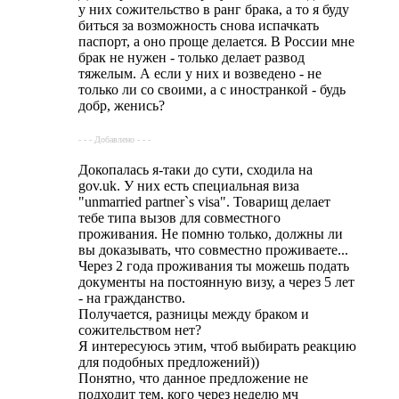
у них сожительство в ранг брака, а то я буду
биться за возможность снова испачкать
паспорт, а оно проще делается. В России мне
брак не нужен - только делает развод
тяжелым. А если у них и возведено - не
только ли со своими, а с иностранкой - будь
добр, женись?
- - - Добавлено - - -
Докопалась я-таки до сути, сходила на
gov.uk. У них есть специальная виза
"unmarried partner`s visa". Товарищ делает
тебе типа вызов для совместного
проживания. Не помню только, должны ли
вы доказывать, что совместно проживаете...
Через 2 года проживания ты можешь подать
документы на постоянную визу, а через 5 лет
- на гражданство.
Получается, разницы между браком и
сожительством нет?
Я интересуюсь этим, чтоб выбирать реакцию
для подобных предложений))
Понятно, что данное предложение не
подходит тем, кого через неделю мч