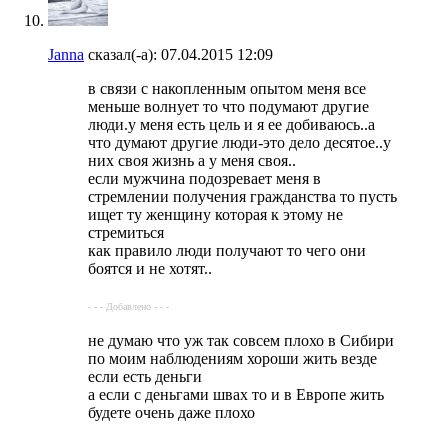
Janna
сказал(-а):
07.04.2015
12:09
в связи с накопленным опытом меня все
меньше волнует то что подумают другие
люди.у меня есть цель и я ее добиваюсь..а
что думают другие люди-это дело десятое..у
них своя жизнь а у меня своя..
если мужчина подозревает меня в
стремлении получения гражданства то пусть
ищет ту женщину которая к этому не
стремиться
как правило люди получают то чего они
боятся и не хотят..
- - - Добавлено - - -
не думаю что уж так совсем плохо в Сибири
по моим наблюдениям хороши жить везде
если есть деньги
а если с деньгами швах то и в Европе жить
будете очень даже плохо