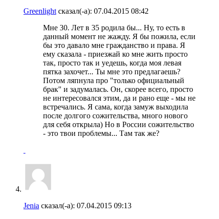
Greenlight
сказал(-а):
07.04.2015
08:42
Мне 30. Лет в 35 родила бы... Ну, то есть в
данный момент не жажду. Я бы пожила, если
бы это давало мне гражданство и права. Я
ему сказала - приезжай ко мне жить просто
так, просто так и уедешь, когда моя левая
пятка захочет... Ты мне это предлагаешь?
Потом ляпнула про "только официальный
брак" и задумалась. Он, скорее всего, просто
не интересовался этим, да и рано еще - мы не
встречались. Я сама, когда замуж выходила
после долгого сожительства, много нового
для себя открыла) Но в России сожительство
- это твои проблемы... Там так же?
Jenia
сказал(-а):
07.04.2015
09:13