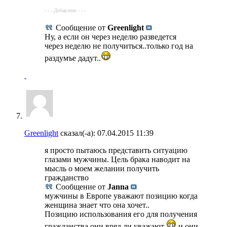
- - - Добавлено - - -
Сообщение от
Greenlight
Ну, а если он через неделю разведется
через неделю не получиться..только год на
раздумъе дадут..
Greenlight
сказал(-а):
07.04.2015
11:39
я просто пытаюсь представить ситуацию
глазами мужчины. Цель брака наводит на
мысль о моем желании получить
гражданство
Сообщение от
Janna
мужчины в Европе уважают позицию когда
женщина знает что она хочет..
Позицию использования его для получения
гражданства они вряд ли уважают
и они