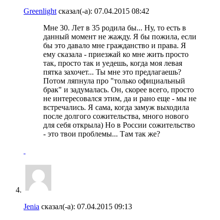
Greenlight
сказал(-а):
07.04.2015
08:42
Мне 30. Лет в 35 родила бы... Ну, то есть в
данный момент не жажду. Я бы пожила, если
бы это давало мне гражданство и права. Я
ему сказала - приезжай ко мне жить просто
так, просто так и уедешь, когда моя левая
пятка захочет... Ты мне это предлагаешь?
Потом ляпнула про "только официальный
брак" и задумалась. Он, скорее всего, просто
не интересовался этим, да и рано еще - мы не
встречались. Я сама, когда замуж выходила
после долгого сожительства, много нового
для себя открыла) Но в России сожительство
- это твои проблемы... Там так же?
Jenia
сказал(-а):
07.04.2015
09:13