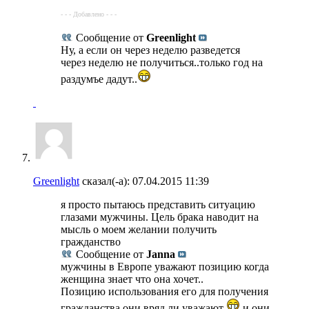
- - - Добавлено - - -
Сообщение от
Greenlight
Ну, а если он через неделю разведется
через неделю не получиться..только год на
раздумъе дадут..
Greenlight
сказал(-а):
07.04.2015
11:39
я просто пытаюсь представить ситуацию
глазами мужчины. Цель брака наводит на
мысль о моем желании получить
гражданство
Сообщение от
Janna
мужчины в Европе уважают позицию когда
женщина знает что она хочет..
Позицию использования его для получения
гражданства они вряд ли уважают
и они