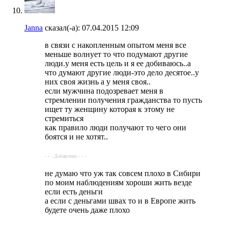
Janna
сказал(-а):
07.04.2015
12:09
в связи с накопленным опытом меня все
меньше волнует то что подумают другие
люди.у меня есть цель и я ее добиваюсь..а
что думают другие люди-это дело десятое..у
них своя жизнь а у меня своя..
если мужчина подозревает меня в
стремлении получения гражданства то пусть
ищет ту женщину которая к этому не
стремиться
как правило люди получают то чего они
боятся и не хотят..
- - - Добавлено - - -
не думаю что уж так совсем плохо в Сибири
по моим наблюдениям хороши жить везде
если есть деньги
а если с деньгами швах то и в Европе жить
будете очень даже плохо