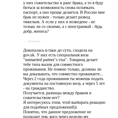
у них сожительство в ранг брака, а то я буду
биться за возможность снова испачкать
паспорт, а оно проще делается. В России мне
брак не нужен - только делает развод
тяжелым. А если у них и возведено - не
только ли со своими, а с иностранкой - будь
добр, женись?
- - - Добавлено - - -
Докопалась я-таки до сути, сходила на
gov.uk. У них есть специальная виза
"unmarried partner`s visa". Товарищ делает
тебе типа вызов для совместного
проживания. Не помню только, должны ли
вы доказывать, что совместно проживаете...
Через 2 года проживания ты можешь подать
документы на постоянную визу, а через 5 лет
- на гражданство.
Получается, разницы между браком и
сожительством нет?
Я интересуюсь этим, чтоб выбирать реакцию
для подобных предложений))
Понятно, что данное предложение не
подходит тем, кого через неделю мч