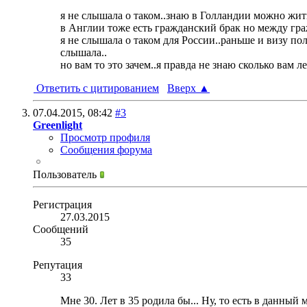
я не слышала о таком..знаю в Голландии можно жить
в Англии тоже есть гражданский брак но между гра
я не слышала о таком для России..раньше и визу по
слышала..
но вам то это зачем..я правда не знаю сколько вам 
Ответить с цитированием
Вверх
▲
07.04.2015,
08:42
#3
Greenlight
Просмотр профиля
Сообщения форума
Пользователь
Регистрация
27.03.2015
Сообщений
35
Репутация
33
Мне 30. Лет в 35 родила бы... Ну, то есть в данный