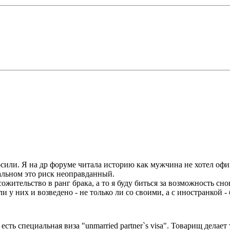
осили. Я на др форуме читала историю как мужчина не хотел офи
тальном это риск неоправданный.
сожительство в ранг брака, а то я буду биться за возможность сн
и у них и возведено - не только ли со своими, а с иностранкой -
х есть специальная виза "unmarried partner`s visa". Товарищ дел