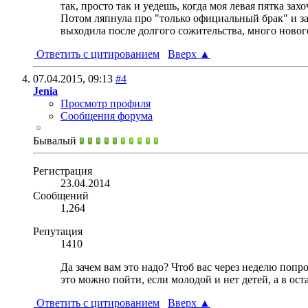
так, просто так и уедешь, когда моя левая пятка зах
Потом ляпнула про "только официальный брак" и заду
выходила после долгого сожительства, много нового
Ответить с цитированием
Вверх
▲
07.04.2015,
09:13
#4
Jenia
Просмотр профиля
Сообщения форума
Бывалый
Регистрация
23.04.2014
Сообщений
1,264
Репутация
1410
Да зачем вам это надо? Чтоб вас через неделю попр
это можно пойти, если молодой и нет детей, а в ос
Ответить с цитированием
Вверх
▲