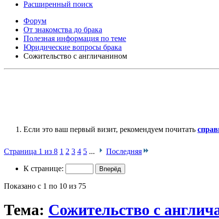
Расширенный поиск
Форум
От знакомства до брака
Полезная информация по теме
Юридические вопросы брака
Сожительство с англичанином
Если это ваш первый визит, рекомендуем почитать
справ
Страница 1 из 8
1
2
3
4
5
...
Последняя
К странице:
Показано с 1 по 10 из 75
Тема:
Сожительство с англич