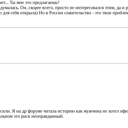
очет... Ты мне это предлагаешь?
малась. Он, скорее всего, просто не интересовался этим, да и р
 для себя открыла) Но в России сожительство - это твои проблем
осили. Я на др форуме читала историю как мужчина не хотел офи
тальном это риск неоправданный.