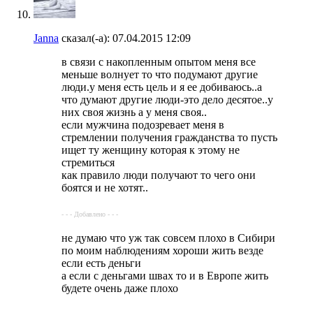
Janna
сказал(-а):
07.04.2015
12:09
в связи с накопленным опытом меня все
меньше волнует то что подумают другие
люди.у меня есть цель и я ее добиваюсь..а
что думают другие люди-это дело десятое..у
них своя жизнь а у меня своя..
если мужчина подозревает меня в
стремлении получения гражданства то пусть
ищет ту женщину которая к этому не
стремиться
как правило люди получают то чего они
боятся и не хотят..
- - - Добавлено - - -
не думаю что уж так совсем плохо в Сибири
по моим наблюдениям хороши жить везде
если есть деньги
а если с деньгами швах то и в Европе жить
будете очень даже плохо