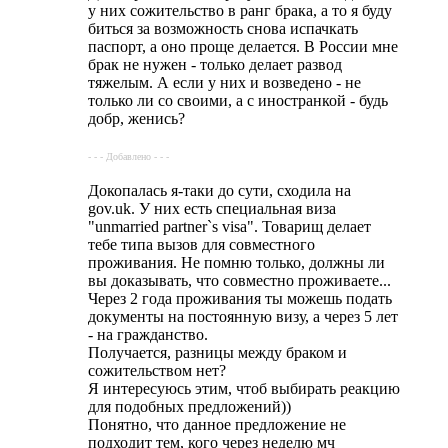
у них сожительство в ранг брака, а то я буду
биться за возможность снова испачкать
паспорт, а оно проще делается. В России мне
брак не нужен - только делает развод
тяжелым. А если у них и возведено - не
только ли со своими, а с иностранкой - будь
добр, женись?
- - - Добавлено - - -
Докопалась я-таки до сути, сходила на
gov.uk. У них есть специальная виза
"unmarried partner`s visa". Товарищ делает
тебе типа вызов для совместного
проживания. Не помню только, должны ли
вы доказывать, что совместно проживаете...
Через 2 года проживания ты можешь подать
документы на постоянную визу, а через 5 лет
- на гражданство.
Получается, разницы между браком и
сожительством нет?
Я интересуюсь этим, чтоб выбирать реакцию
для подобных предложений))
Понятно, что данное предложение не
подходит тем, кого через неделю мч