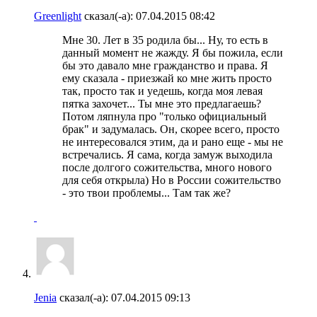
Greenlight
сказал(-а):
07.04.2015
08:42
Мне 30. Лет в 35 родила бы... Ну, то есть в
данный момент не жажду. Я бы пожила, если
бы это давало мне гражданство и права. Я
ему сказала - приезжай ко мне жить просто
так, просто так и уедешь, когда моя левая
пятка захочет... Ты мне это предлагаешь?
Потом ляпнула про "только официальный
брак" и задумалась. Он, скорее всего, просто
не интересовался этим, да и рано еще - мы не
встречались. Я сама, когда замуж выходила
после долгого сожительства, много нового
для себя открыла) Но в России сожительство
- это твои проблемы... Там так же?
Jenia
сказал(-а):
07.04.2015
09:13