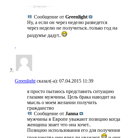
- - - Добавлено - - -
Сообщение от
Greenlight
Ну, а если он через неделю разведется
через неделю не получиться..только год на
раздумъе дадут..
Greenlight
сказал(-а):
07.04.2015
11:39
я просто пытаюсь представить ситуацию
глазами мужчины. Цель брака наводит на
мысль о моем желании получить
гражданство
Сообщение от
Janna
мужчины в Европе уважают позицию когда
женщина знает что она хочет..
Позицию использования его для получения
гражданства они вряд ли уважают
и они