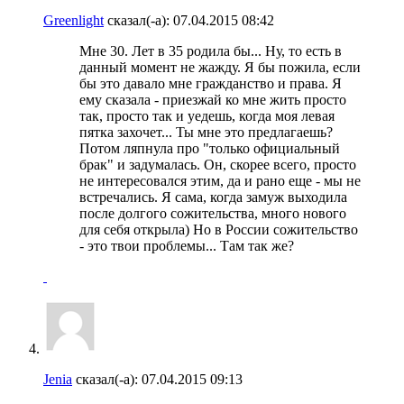
Greenlight
сказал(-а):
07.04.2015
08:42
Мне 30. Лет в 35 родила бы... Ну, то есть в
данный момент не жажду. Я бы пожила, если
бы это давало мне гражданство и права. Я
ему сказала - приезжай ко мне жить просто
так, просто так и уедешь, когда моя левая
пятка захочет... Ты мне это предлагаешь?
Потом ляпнула про "только официальный
брак" и задумалась. Он, скорее всего, просто
не интересовался этим, да и рано еще - мы не
встречались. Я сама, когда замуж выходила
после долгого сожительства, много нового
для себя открыла) Но в России сожительство
- это твои проблемы... Там так же?
Jenia
сказал(-а):
07.04.2015
09:13