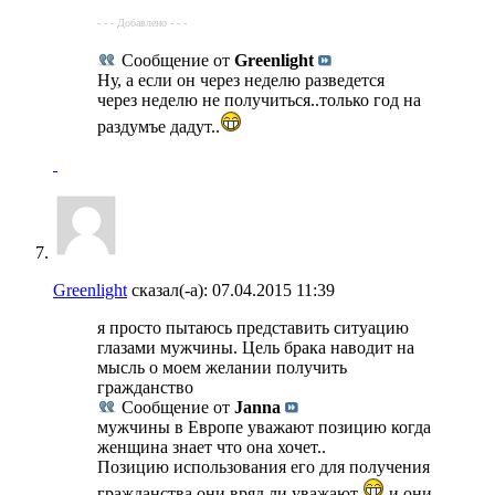
- - - Добавлено - - -
Сообщение от
Greenlight
Ну, а если он через неделю разведется
через неделю не получиться..только год на
раздумъе дадут..
Greenlight
сказал(-а):
07.04.2015
11:39
я просто пытаюсь представить ситуацию
глазами мужчины. Цель брака наводит на
мысль о моем желании получить
гражданство
Сообщение от
Janna
мужчины в Европе уважают позицию когда
женщина знает что она хочет..
Позицию использования его для получения
гражданства они вряд ли уважают
и они