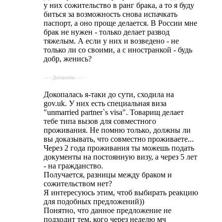
у них сожительство в ранг брака, а то я буду
биться за возможность снова испачкать
паспорт, а оно проще делается. В России мне
брак не нужен - только делает развод
тяжелым. А если у них и возведено - не
только ли со своими, а с иностранкой - будь
добр, женись?
- - - Добавлено - - -
Докопалась я-таки до сути, сходила на
gov.uk. У них есть специальная виза
"unmarried partner`s visa". Товарищ делает
тебе типа вызов для совместного
проживания. Не помню только, должны ли
вы доказывать, что совместно проживаете...
Через 2 года проживания ты можешь подать
документы на постоянную визу, а через 5 лет
- на гражданство.
Получается, разницы между браком и
сожительством нет?
Я интересуюсь этим, чтоб выбирать реакцию
для подобных предложений))
Понятно, что данное предложение не
подходит тем, кого через неделю мч