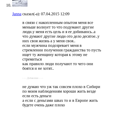
Janna
сказал(-а):
07.04.2015
12:09
в связи с накопленным опытом меня все
меньше волнует то что подумают другие
люди.у меня есть цель и я ее добиваюсь..а
что думают другие люди-это дело десятое..у
них своя жизнь а у меня своя..
если мужчина подозревает меня в
стремлении получения гражданства то пусть
ищет ту женщину которая к этому не
стремиться
как правило люди получают то чего они
боятся и не хотят..
- - - Добавлено - - -
не думаю что уж так совсем плохо в Сибири
по моим наблюдениям хороши жить везде
если есть деньги
а если с деньгами швах то и в Европе жить
будете очень даже плохо