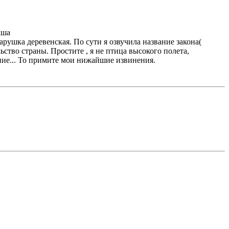
аша
рушка деревенская. По сути я озвучила название закона(
ство страны. Простите , я не птица высокого полета,
ение... То примите мои нижайшие извинения.