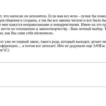
ют, что написан он непонятно. Если вам все ясно - лучше бы пом
ля общения и созданы, а так бы все законы читали и все было б
 мне кажутся неправильными и некорректными. Имею на это прав
бя вести по отношению к законотворчеству - Ваш личный выбор. 
и, как Вы сами себя обозначили.
от уже не первый закон, такого рода, который выходит, делает 
нференции.... а потом все затихает. Ибо не додумали еще ЗАЧЕм.
ем"(С)