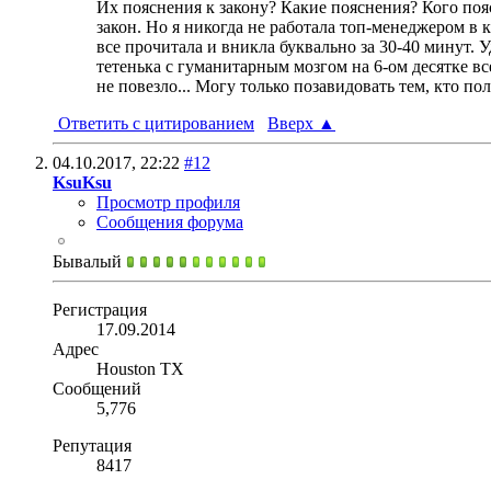
Их пояснения к закону? Какие пояснения? Кого пояс
закон. Но я никогда не работала топ-менеджером в
все прочитала и вникла буквально за 30-40 минут. 
тетенька с гуманитарным мозгом на 6-ом десятке вс
не повезло... Могу только позавидовать тем, кто по
Ответить с цитированием
Вверх
▲
04.10.2017,
22:22
#12
KsuKsu
Просмотр профиля
Сообщения форума
Бывалый
Регистрация
17.09.2014
Адрес
Houston TX
Сообщений
5,776
Репутация
8417