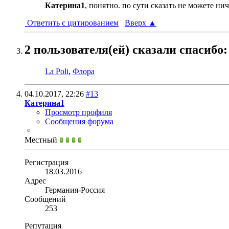
Катерина1
, понятно. по сути сказать не можете н
Ответить с цитированием
Вверх
▲
2 пользователя(ей) сказали cпасибо:
La Poli
,
Флора
04.10.2017,
22:26
#13
Катерина1
Просмотр профиля
Сообщения форума
Местный
Регистрация
18.03.2016
Адрес
Германия-Россия
Сообщений
253
Репутация