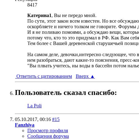
8417
Катерина1
, Вы не передо мной.
По сути, этот закон всем известен. Но все обсужда
оскорбляете и ничего толком не говорите. Форумы д
И я не поливаю помоями, а обсуждаю вещи, которые
потому что, кто то это придумал в РФ. Как Вам се
Тем более с Вашей деревенской старушечьей позици
На самом деле, девочки,интересно следующее, что в
нем разобраться, дают какие-то пояснения, пресс-ко
"Вы плвать учитесь, иы воды в бассейн потом наль
Ответить с цитированием
Вверх
▲
Пользователь сказал cпасибо:
La Poli
05.10.2017,
00:16
#15
Fanzhiya
Просмотр профиля
Сообщения форума