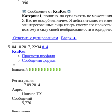
396
Сообщение от
KsuKsu
Катерина1
, понятно. по сути сказать не можете н
Я Вас не оскорбила ничем. Я действительно не име
заинтересованные лица теперь смогут его прочесть 
поэтому в силу своей необразованности в юридичес
Ответить с цитированием
Вверх
▲
04.10.2017,
22:34
#14
KsuKsu
Просмотр профиля
Сообщения форума
Бывалый
Регистрация
17.09.2014
Адрес
Houston TX
Сообщений
5,776
Репутация