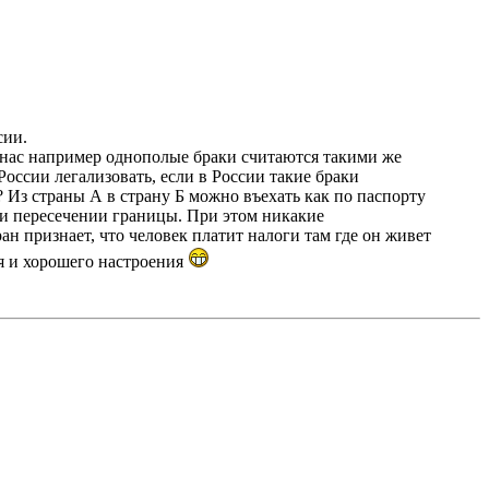
сии.
У нас например однополые браки считаются такими же
оссии легализовать, если в России такие браки
? Из страны А в страну Б можно въехать как по паспорту
ри пересечении границы. При этом никакие
н признает, что человек платит налоги там где он живет
ья и хорошего настроения