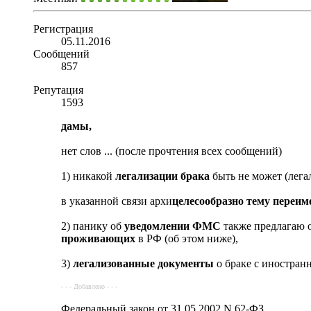
Регистрация
05.11.2016
Сообщений
857
Репутация
1593
дамы,
нет слов ... (после прочтения всех сообщений)
1) никакой
легализации брака
быть не может (лега
в указанной связи архи
целесообразно тему переим
2) панику об
уведомлении ФМС
также предлагаю о
проживающих
в РФ (об этом ниже),
3)
легализованные документы
о браке с иностран
- - - Добавлено - - -
Федеральный закон от 31.05.2002 N 62-ФЗ