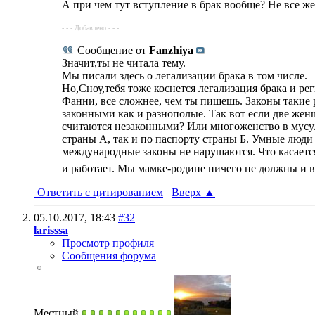
А при чем тут вступление в брак вообще? Не все ж
- - - Добавлено - - -
Сообщение от
Fanzhiya
Значит,ты не читала тему.
Мы писали здесь о легализации брака в том числе.
Но,Сноу,тебя тоже коснется легализация брака и р
Фанни, все сложнее, чем ты пишешь. Законы такие 
законными как и разнополые. Так вот если две жен
считаются незаконными? Или многоженство в мусуль
страны А, так и по паспорту страны Б. Умные люди
международные законы не нарушаются. Что касается
и работает. Мы мамке-родине ничего не должны и в
Ответить с цитированием
Вверх
▲
05.10.2017,
18:43
#32
larisssa
Просмотр профиля
Сообщения форума
Местный