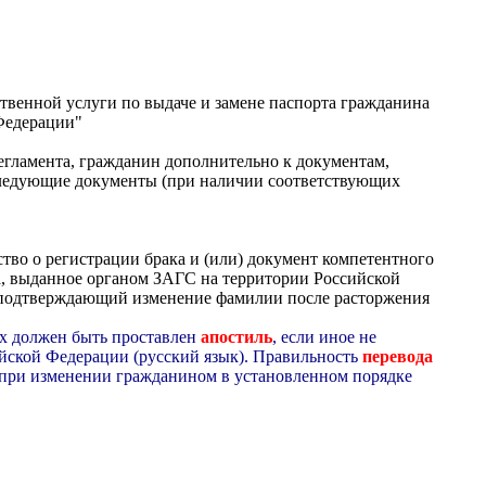
венной услуги по выдаче и замене паспорта гражданина
Федерации"
егламента, гражданин дополнительно к документам,
 следующие документы (при наличии соответствующих
тво о регистрации брака и (или) документ компетентного
а, выданное органом ЗАГС на территории Российской
а, подтверждающий изменение фамилии после расторжения
х должен быть проставлен
апостиль
, если иное не
йской Федерации (русский язык). Правильность
перевода
- при изменении гражданином в установленном порядке