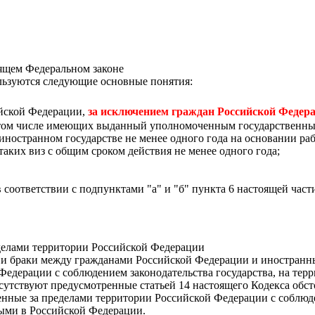
оящем Федеральном законе
ользуются следующие основные понятия:
ийской Федерации,
за исключением граждан Российской Федер
в том числе имеющих выданный уполномоченным государственны
ностранном государстве не менее одного года на основании раб
таких виз с общим сроком действия не менее одного года;
 соответствии с подпунктами "а" и "б" пункта 6 настоящей част
еделами территории Российской Федерации
 и браки между гражданами Российской Федерации и иностранн
Федерации с соблюдением законодательства государства, на тер
сутствуют предусмотренные статьей 14 настоящего Кодекса обст
нные за пределами территории Российской Федерации с соблюде
ными в Российской Федерации.