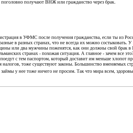
е поголовно получают ВНЖ или гражданство через брак.
егистрация в УФМС после получения гражданства, если ты из Рос
разные в разных странах, что не всегда их можно состыковать. 
щины или два мужчины поженятся, как они должны свой брак в Р
манских странах - похожая ситуация. А главное - зачем все это
 поедут с тем паспортом, который доставит им меньше хлопот п
 налогов, тоже существуют законы. Большинство вменяемых стра
 займы у нее тоже ничего не просим. Так что мира всем, здоров