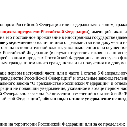
говором Российской Федерации или федеральным законом, граж
щих за пределами Российской Федерации
), имеющий также и
а его постоянное проживание в иностранном государстве (далее
ное уведомление
о наличии иного гражданства или документа н
о органа исполнительной власти, уполномоченного на осуществл
 Российской Федерации (в случае отсутствия такового - по мест
а пребывания в пределах Российской Федерации - по месту его ф
нным гражданином иного гражданства или получения им докуме
це первом настоящей части или в части 1 статьи 6 Федеральног
 гражданстве Российской Федерации" и отдельные законодатель
рального закона "О гражданстве Российской Федерации" и отдел
рации не подавший уведомление, указанное в абзаце первом нас
 6 Федерального закона "О внесении изменений в статьи 6 и 30 
ссийской Федерации",
обязан подать такое уведомление не позд
нии на территории Российской Федерации или за ее пределами;