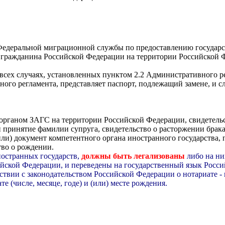
едеральной миграционной службы по предоставлению государст
 гражданина Российской Федерации на территории Российской 
 всех случаях, установленных пунктом 2.2 Административного р
ого регламента, представляет паспорт, подлежащий замене, и
е органом ЗАГС на территории Российской Федерации, свидетельс
 принятие фамилии супруга, свидетельство о расторжении брак
(или) документ компетентного органа иностранного государств
тво о рождении.
остранных государств,
должны быть легализованы
либо на ни
ской Федерации, и переведены на государственный язык Росси
ствии с законодательством Российской Федерации о нотариате 
е (числе, месяце, годе) и (или) месте рождения.