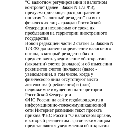
"О валютном регулировании и валютном
контроле" (далее - Закон N 173-ФЗ),
предусматривающая распространение
понятия "валютный резидент" на всех
физических лиц - граждан Российской
Федерации независимо от срока их
пребывания на территории иностранного
государства.
Новой редакцией части 2 статьи 12 Закона N
173-ФЗ дополнено определение налогового
органа, в который резидент обязан
предоставлять уведомление об открытии
(закрытии) счетов (вкладов) и об изменении
реквизитов счетов (вкладов) (далее -
уведомление), в том числе, когда у
физического лица отсутствуют место
жительства (пребывания) и (или)
недвижимое имущество на территории
Российской Федерации.
ФНС России на сайте regulation.gov.ru в
информационно-телекоммуникационной
сети Интернет размещен текст проекта
приказа ФНС России "О налоговом органе,
в который резидентом - физическим лицом
представляются уведомления об открытии