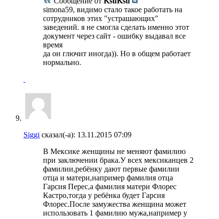
Сообщение от
KsuKsu
simona59, видимо стало такое работать на
сотрудников этих "устрашающих"
заведений. я не смогла сделать именно этот
документ через сайт - ошибку выдавал все
время
да он глючит иногда)). Но в общем работает
нормально.
Siggi
сказал(-а):
13.11.2015
07:09
В Мексике женщины не меняют фамилию
при заключении брака.У всех мексиканцев 2
фамилии,ребёнку дают первые фамилии
отца и матери,например фамилия отца
Гарсия Перес,а фамилия матери Флорес
Кастро,тогда у ребёнка будет Гарсия
Флорес.После замужества женщина может
использовать 1 фамилию мужа,например у