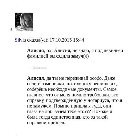
Silvia
сказал(-а):
17.10.2015
15:44
Алисия
, ох, Алисия, не знаю, я под девичьей
фамилией выходила замуж)))
- - - Добавлено - - -
Алисия
, да ты не переживай особо. Даже
если и заморочки, потихоньку решишь их,
соберёшь необходимые документы. Самое
главное, что от меня помню требовали, это
справку, подтверждённую у нотариуса, что я
не замужем. Помню пришла я туда, они :
глаза на лоб: зачем тебе это??? Похоже я
была тогда единственная, кто за такой
справкой пришёл.