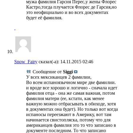
мужа фамилия Гарсия Перес,у жены Флорес
Кастро,тогда плучается Флорес де Гарсия,но
это неофициально и во всех документах
будет её фамилия.
Snow_Fairy
сказал(-а):
14.11.2015
02:46
Сообщение от
Siggi
У всех мексиканцев 2 фамилии,
Во всем испаноязычном мире две фамилии.
и вроде все хорошо и логично - сначала идет
фамилия отца - она же самая важная, потом
фамилия матери (ее, кстати, как менее
важную можно отбрасывать в обиходе, хотя
в документах она будет). Но только вот когда
испаносы переезжают в Америку, вот там
начинается свистопляска, потому что для
американцев фамилия это то что записано в
документе последним. То что записано