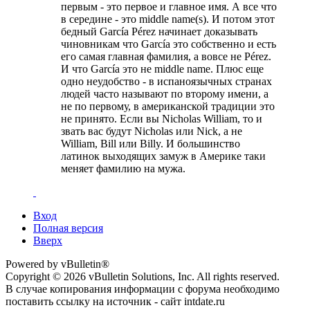
первым - это первое и главное имя. А все что
в середине - это middle name(s). И потом этот
бедный García Pérez начинает доказывать
чиновникам что García это собственно и есть
его самая главная фамилия, а вовсе не Pérez.
И что García это не middle name. Плюс еще
одно неудобство - в испаноязычных странах
людей часто называют по второму имени, а
не по первому, в американской традиции это
не принято. Если вы Nicholas William, то и
звать вас будут Nicholas или Nick, а не
William, Bill или Billy. И большинство
латинок выходящих замуж в Америке таки
меняет фамилию на мужа.
Вход
Полная версия
Вверх
Powered by vBulletin®
Copyright © 2026 vBulletin Solutions, Inc. All rights reserved.
В случае копирования информации с форума необходимо
поставить ссылку на источник - сайт intdate.ru