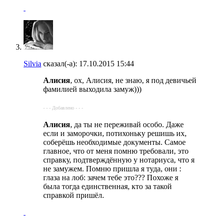
Silvia
сказал(-а):
17.10.2015
15:44
Алисия
, ох, Алисия, не знаю, я под девичьей
фамилией выходила замуж)))
- - - Добавлено - - -
Алисия
, да ты не переживай особо. Даже
если и заморочки, потихоньку решишь их,
соберёшь необходимые документы. Самое
главное, что от меня помню требовали, это
справку, подтверждённую у нотариуса, что я
не замужем. Помню пришла я туда, они :
глаза на лоб: зачем тебе это??? Похоже я
была тогда единственная, кто за такой
справкой пришёл.