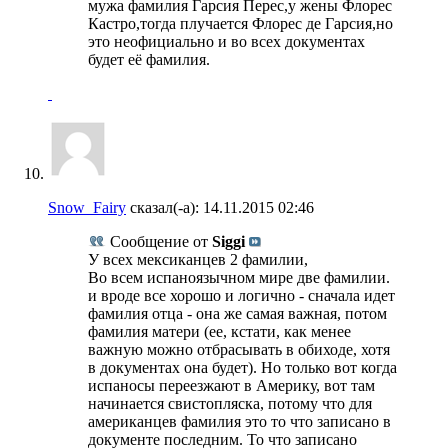
мужа фамилия Гарсия Перес,у жены Флорес
Кастро,тогда плучается Флорес де Гарсия,но
это неофициально и во всех документах
будет её фамилия.
Snow_Fairy
сказал(-а):
14.11.2015
02:46
Сообщение от
Siggi
У всех мексиканцев 2 фамилии,
Во всем испаноязычном мире две фамилии.
и вроде все хорошо и логично - сначала идет
фамилия отца - она же самая важная, потом
фамилия матери (ее, кстати, как менее
важную можно отбрасывать в обиходе, хотя
в документах она будет). Но только вот когда
испаносы переезжают в Америку, вот там
начинается свистопляска, потому что для
американцев фамилия это то что записано в
документе последним. То что записано