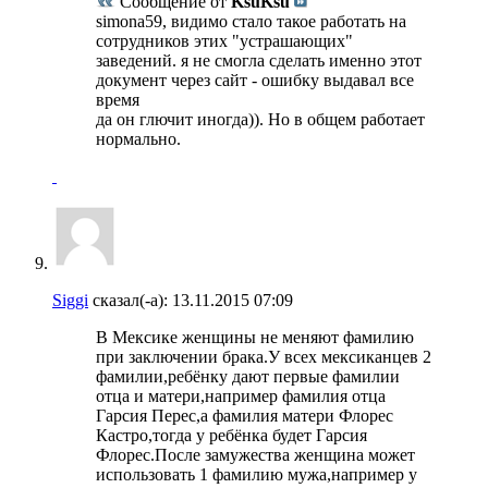
Сообщение от
KsuKsu
simona59, видимо стало такое работать на
сотрудников этих "устрашающих"
заведений. я не смогла сделать именно этот
документ через сайт - ошибку выдавал все
время
да он глючит иногда)). Но в общем работает
нормально.
Siggi
сказал(-а):
13.11.2015
07:09
В Мексике женщины не меняют фамилию
при заключении брака.У всех мексиканцев 2
фамилии,ребёнку дают первые фамилии
отца и матери,например фамилия отца
Гарсия Перес,а фамилия матери Флорес
Кастро,тогда у ребёнка будет Гарсия
Флорес.После замужества женщина может
использовать 1 фамилию мужа,например у