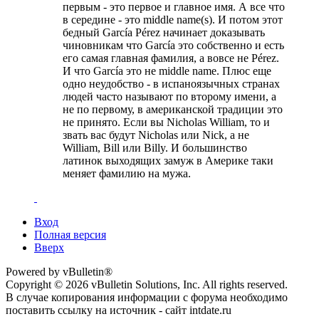
первым - это первое и главное имя. А все что
в середине - это middle name(s). И потом этот
бедный García Pérez начинает доказывать
чиновникам что García это собственно и есть
его самая главная фамилия, а вовсе не Pérez.
И что García это не middle name. Плюс еще
одно неудобство - в испаноязычных странах
людей часто называют по второму имени, а
не по первому, в американской традиции это
не принято. Если вы Nicholas William, то и
звать вас будут Nicholas или Nick, а не
William, Bill или Billy. И большинство
латинок выходящих замуж в Америке таки
меняет фамилию на мужа.
Вход
Полная версия
Вверх
Powered by vBulletin®
Copyright © 2026 vBulletin Solutions, Inc. All rights reserved.
В случае копирования информации с форума необходимо
поставить ссылку на источник - сайт intdate.ru