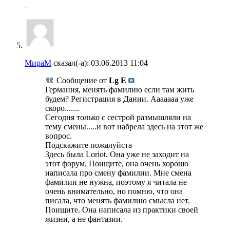
МираМ
сказал(-а):
03.06.2013
11:04
Сообщение от
Lg E
Германия, менять фамилию если там жить
будем? Регистрация в Дании. Ааааааа уже
скоро.......
Сегодня только с сестрой размышляли на
тему смены.....и вот набрела здесь на этот же
вопрос.
Подскажите пожалуйста
Здесь была Loriot. Она уже не заходит на
этот форум. Поищите, она очень хорошо
написала про смену фамилии. Мне смена
фамилии не нужна, поэтому я читала не
очень внимательно, но помню, что она
писала, что менять фамилию смысла нет.
Поищите. Она написала из практики своей
жизни, а не фантазии.