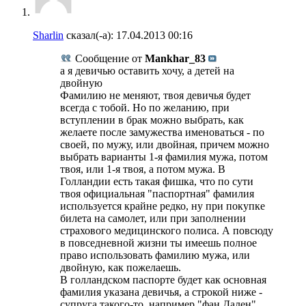
Sharlin
сказал(-а):
17.04.2013
00:16
Сообщение от
Mankhar_83
а я девичью оставить хочу, а детей на
двойную
Фамилию не меняют, твоя девичья будет
всегда с тобой. Но по желанию, при
вступлении в брак можно выбрать, как
желаете после замужества именоваться - по
своей, по мужу, или двойная, причем можно
выбрать варианты 1-я фамилия мужа, потом
твоя, или 1-я твоя, а потом мужа. В
Голландии есть такая фишка, что по сути
твоя официальная "паспортная" фамилия
используется крайне редко, ну при покупке
билета на самолет, или при заполнении
страхового медицинского полиса. А повсюду
в повседневной жизни ты имеешь полное
право использовать фамилию мужа, или
двойную, как пожелаешь.
В голландском паспорте будет как основная
фамилия указана девичья, а строкой ниже -
супруга такого-то, например "фан Дален".