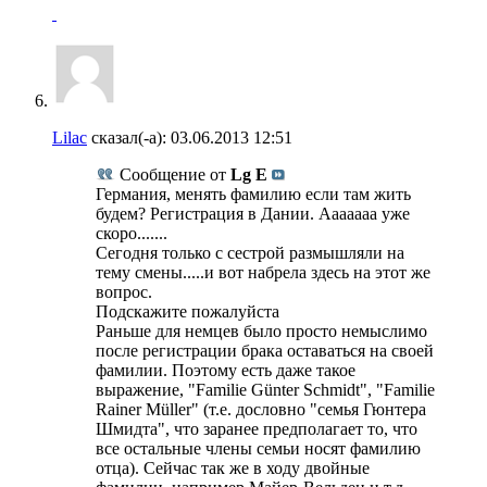
Lilac
сказал(-а):
03.06.2013
12:51
Сообщение от
Lg E
Германия, менять фамилию если там жить
будем? Регистрация в Дании. Ааааааа уже
скоро.......
Сегодня только с сестрой размышляли на
тему смены.....и вот набрела здесь на этот же
вопрос.
Подскажите пожалуйста
Раньше для немцев было просто немыслимо
после регистрации брака оставаться на своей
фамилии. Поэтому есть даже такое
выражение, "Familie Günter Schmidt", "Familie
Rainer Müller" (т.е. дословно "семья Гюнтера
Шмидта", что заранее предполагает то, что
все остальные члены семьи носят фамилию
отца). Сейчас так же в ходу двойные