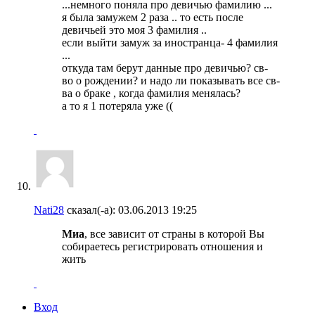
...немного поняла про девичью фамилию ...
я была замужем 2 раза .. то есть после
девичьей это моя 3 фамилия ..
если выйти замуж за иностранца- 4 фамилия
...
откуда там берут данные про девичью? св-
во о рождении? и надо ли показывать все св-
ва о браке , когда фамилия менялась?
а то я 1 потеряла уже ((
Nati28
сказал(-а):
03.06.2013
19:25
Миа
, все зависит от страны в которой Вы
собираетесь регистрировать отношения и
жить
Вход