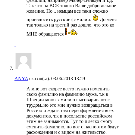
фамилии, например Mайер-Вельден и т.д.
Так что на ВСЕ только Ваше добровольное
желание. Но... немцам все таки сложно
произносить русские фамилии.
До меня
так только на третий раз дошло, что это ко
МНЕ обращаются
ANYA
сказал(-а):
03.06.2013
13:59
А мне вот скорее всего нужно изменить
свою фамилию на фамилию мужа, т.к в
Швеции мою фамилию выговаривают с
трудом..но это мне нужно возвращаться в
Россию и ждать там переоформления всех
документов, т.к в посольстве российском
этим не занимаются. Тут то я легко смогу
сменить фамилию, но вот с паспортом будут
расхождения и с видом на жительство.