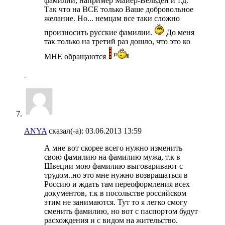
фамилии, например Mайер-Вельден и т.д.
Так что на ВСЕ только Ваше добровольное
желание. Но... немцам все таки сложно
произносить русские фамилии.
До меня
так только на третий раз дошло, что это ко
МНЕ обращаются
ANYA
сказал(-а):
03.06.2013
13:59
А мне вот скорее всего нужно изменить
свою фамилию на фамилию мужа, т.к в
Швеции мою фамилию выговаривают с
трудом..но это мне нужно возвращаться в
Россию и ждать там переоформления всех
документов, т.к в посольстве российском
этим не занимаются. Тут то я легко смогу
сменить фамилию, но вот с паспортом будут
расхождения и с видом на жительство.