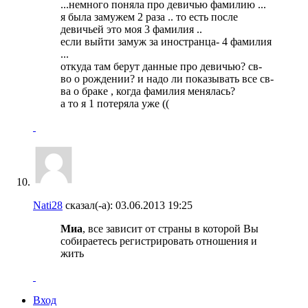
...немного поняла про девичью фамилию ...
я была замужем 2 раза .. то есть после
девичьей это моя 3 фамилия ..
если выйти замуж за иностранца- 4 фамилия
...
откуда там берут данные про девичью? св-
во о рождении? и надо ли показывать все св-
ва о браке , когда фамилия менялась?
а то я 1 потеряла уже ((
Nati28
сказал(-а):
03.06.2013
19:25
Миа
, все зависит от страны в которой Вы
собираетесь регистрировать отношения и
жить
Вход