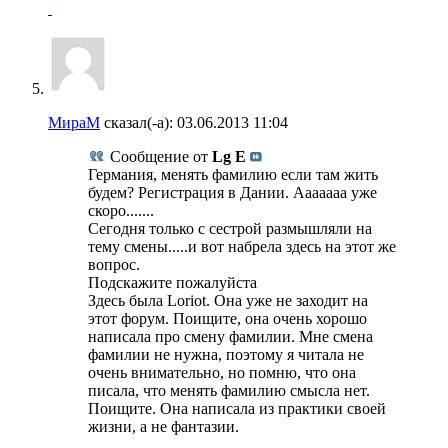
МираМ
сказал(-а):
03.06.2013
11:04
Сообщение от
Lg E
Германия, менять фамилию если там жить
будем? Регистрация в Дании. Ааааааа уже
скоро.......
Сегодня только с сестрой размышляли на
тему смены.....и вот набрела здесь на этот же
вопрос.
Подскажите пожалуйста
Здесь была Loriot. Она уже не заходит на
этот форум. Поищите, она очень хорошо
написала про смену фамилии. Мне смена
фамилии не нужна, поэтому я читала не
очень внимательно, но помню, что она
писала, что менять фамилию смысла нет.
Поищите. Она написала из практики своей
жизни, а не фантазии.