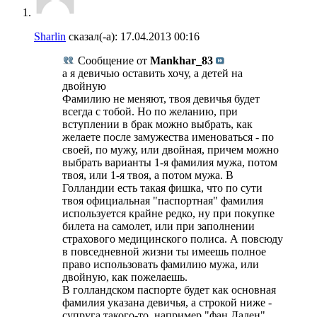
Sharlin
сказал(-а):
17.04.2013
00:16
Сообщение от
Mankhar_83
а я девичью оставить хочу, а детей на
двойную
Фамилию не меняют, твоя девичья будет
всегда с тобой. Но по желанию, при
вступлении в брак можно выбрать, как
желаете после замужества именоваться - по
своей, по мужу, или двойная, причем можно
выбрать варианты 1-я фамилия мужа, потом
твоя, или 1-я твоя, а потом мужа. В
Голландии есть такая фишка, что по сути
твоя официальная "паспортная" фамилия
используется крайне редко, ну при покупке
билета на самолет, или при заполнении
страхового медицинского полиса. А повсюду
в повседневной жизни ты имеешь полное
право использовать фамилию мужа, или
двойную, как пожелаешь.
В голландском паспорте будет как основная
фамилия указана девичья, а строкой ниже -
супруга такого-то, например "фан Дален".