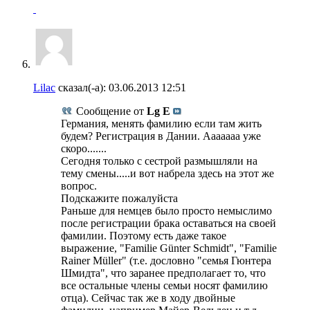
Lilac
сказал(-а):
03.06.2013
12:51
Сообщение от
Lg E
Германия, менять фамилию если там жить
будем? Регистрация в Дании. Ааааааа уже
скоро.......
Сегодня только с сестрой размышляли на
тему смены.....и вот набрела здесь на этот же
вопрос.
Подскажите пожалуйста
Раньше для немцев было просто немыслимо
после регистрации брака оставаться на своей
фамилии. Поэтому есть даже такое
выражение, "Familie Günter Schmidt", "Familie
Rainer Müller" (т.е. дословно "семья Гюнтера
Шмидта", что заранее предполагает то, что
все остальные члены семьи носят фамилию
отца). Сейчас так же в ходу двойные