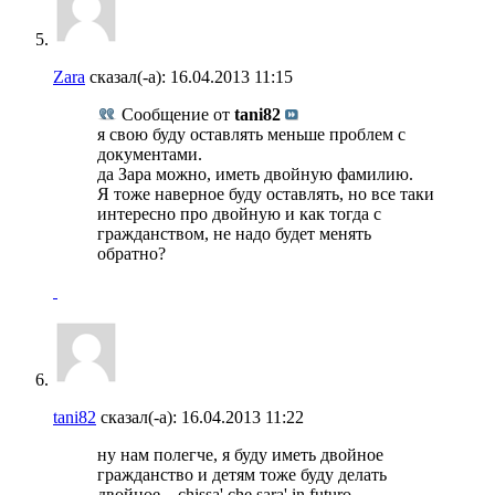
Zara
сказал(-а):
16.04.2013
11:15
Сообщение от
tani82
я свою буду оставлять меньше проблем с
документами.
да Зара можно, иметь двойную фамилию.
Я тоже наверное буду оставлять, но все таки
интересно про двойную и как тогда с
гражданством, не надо будет менять
обратно?
tani82
сказал(-а):
16.04.2013
11:22
ну нам полегче, я буду иметь двойное
гражданство и детям тоже буду делать
двойное... chissa' che sara' in futuro...