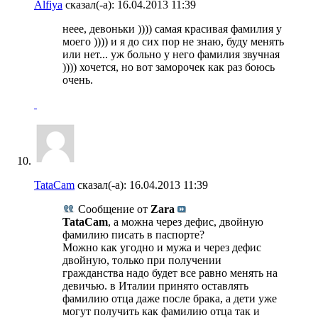
Alfiya
сказал(-а):
16.04.2013
11:39
неее, девоньки )))) самая красивая фамилия у
моего )))) и я до сих пор не знаю, буду менять
или нет... уж больно у него фамилия звучная
)))) хочется, но вот заморочек как раз боюсь
очень.
TataCam
сказал(-а):
16.04.2013
11:39
Сообщение от
Zara
TataCam
, а можна через дефис, двойную
фамилию писать в паспорте?
Можно как угодно и мужа и через дефис
двойную, только при получении
гражданства надо будет все равно менять на
девичью. в Италии принято оставлять
фамилию отца даже после брака, а дети уже
могут получить как фамилию отца так и