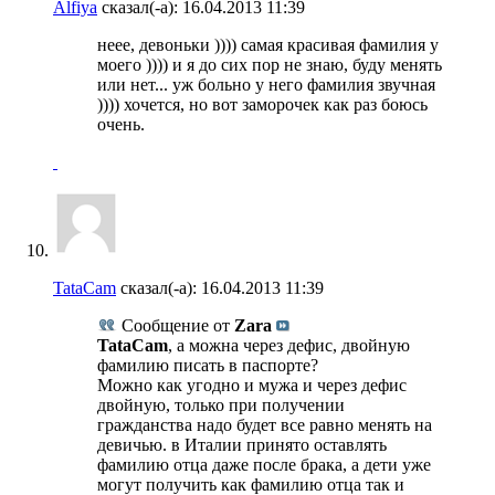
Alfiya
сказал(-а):
16.04.2013
11:39
неее, девоньки )))) самая красивая фамилия у
моего )))) и я до сих пор не знаю, буду менять
или нет... уж больно у него фамилия звучная
)))) хочется, но вот заморочек как раз боюсь
очень.
TataCam
сказал(-а):
16.04.2013
11:39
Сообщение от
Zara
TataCam
, а можна через дефис, двойную
фамилию писать в паспорте?
Можно как угодно и мужа и через дефис
двойную, только при получении
гражданства надо будет все равно менять на
девичью. в Италии принято оставлять
фамилию отца даже после брака, а дети уже
могут получить как фамилию отца так и