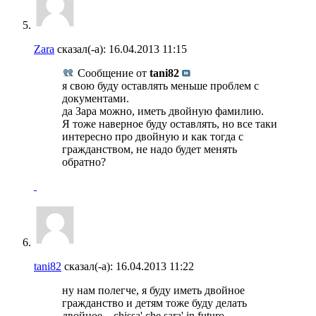
Zara
сказал(-а):
16.04.2013
11:15
Сообщение от
tani82
я свою буду оставлять меньше проблем с
документами.
да Зара можно, иметь двойную фамилию.
Я тоже наверное буду оставлять, но все таки
интересно про двойную и как тогда с
гражданством, не надо будет менять
обратно?
tani82
сказал(-а):
16.04.2013
11:22
ну нам полегче, я буду иметь двойное
гражданство и детям тоже буду делать
двойное... chissa' che sara' in futuro...