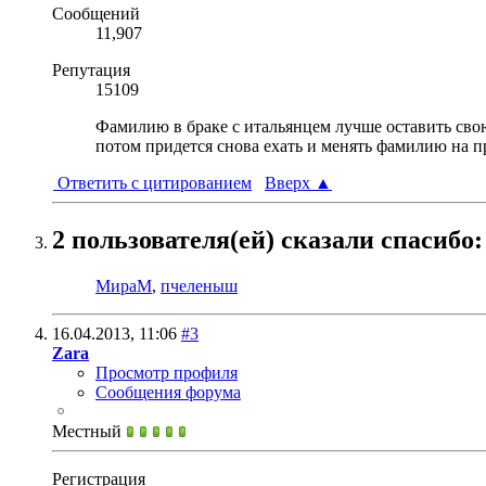
Сообщений
11,907
Репутация
15109
Фамилию в браке с итальянцем лучше оставить свою
потом придется снова ехать и менять фамилию на 
Ответить с цитированием
Вверх
▲
2 пользователя(ей) сказали cпасибо:
МираМ
,
пчеленыш
16.04.2013,
11:06
#3
Zara
Просмотр профиля
Сообщения форума
Местный
Регистрация