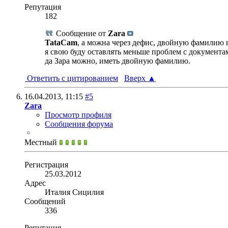
Репутация
182
Сообщение от
Zara
TataCam
, а можна через дефис, двойную фамилию 
я свою буду оставлять меньше проблем с документа
да Зара можно, иметь двойную фамилию.
Ответить с цитированием
Вверх
▲
16.04.2013,
11:15
#5
Zara
Просмотр профиля
Сообщения форума
Местный
Регистрация
25.03.2012
Адрес
Италия Сицилия
Сообщений
336
Репутация