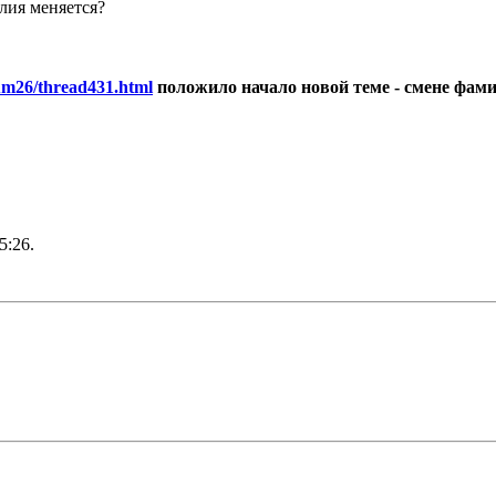
лия меняется?
rum26/thread431.html
положило начало новой теме - смене фами
5:26
.