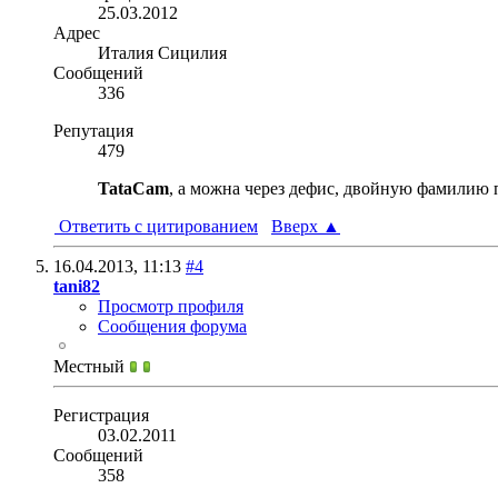
25.03.2012
Адрес
Италия Сицилия
Сообщений
336
Репутация
479
TataCam
, а можна через дефис, двойную фамилию 
Ответить с цитированием
Вверх
▲
16.04.2013,
11:13
#4
tani82
Просмотр профиля
Сообщения форума
Местный
Регистрация
03.02.2011
Сообщений
358