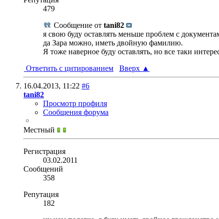
479
Сообщение от
tani82
я свою буду оставлять меньше проблем с документа
да Зара можно, иметь двойную фамилию.
Я тоже наверное буду оставлять, но все таки интере
Ответить с цитированием
Вверх
▲
16.04.2013,
11:22
#6
tani82
Просмотр профиля
Сообщения форума
Местный
Регистрация
03.02.2011
Сообщений
358
Репутация
182