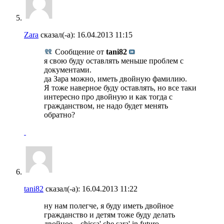
Zara
сказал(-а):
16.04.2013
11:15
Сообщение от
tani82
я свою буду оставлять меньше проблем с
документами.
да Зара можно, иметь двойную фамилию.
Я тоже наверное буду оставлять, но все таки
интересно про двойную и как тогда с
гражданством, не надо будет менять
обратно?
tani82
сказал(-а):
16.04.2013
11:22
ну нам полегче, я буду иметь двойное
гражданство и детям тоже буду делать
двойное... chissa' che sara' in futuro...