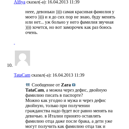
Alfiya
сказал(-а):
16.04.2013
11:39
неее, девоньки )))) самая красивая фамилия у
моего )))) и я до сих пор не знаю, буду менять
или нет... уж больно у него фамилия звучная
)))) хочется, но вот заморочек как раз боюсь
очень.
TataCam
сказал(-а):
16.04.2013
11:39
Сообщение от
Zara
TataCam
, а можна через дефис, двойную
фамилию писать в паспорте?
Можно как угодно и мужа и через дефис
двойную, только при получении
гражданства надо будет все равно менять на
девичью. в Италии принято оставлять
фамилию отца даже после брака, а дети уже
могут получить как фамилию отца так и