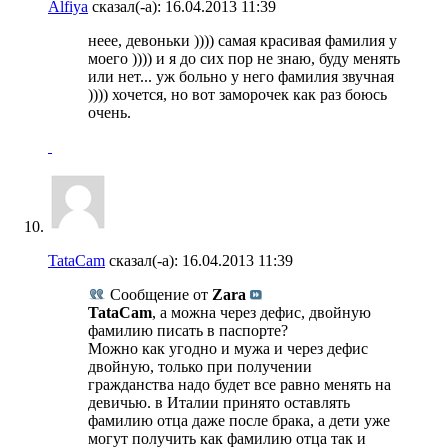
Alfiya
сказал(-а):
16.04.2013
11:39
неее, девоньки )))) самая красивая фамилия у
моего )))) и я до сих пор не знаю, буду менять
или нет... уж больно у него фамилия звучная
)))) хочется, но вот заморочек как раз боюсь
очень.
TataCam
сказал(-а):
16.04.2013
11:39
Сообщение от
Zara
TataCam
, а можна через дефис, двойную
фамилию писать в паспорте?
Можно как угодно и мужа и через дефис
двойную, только при получении
гражданства надо будет все равно менять на
девичью. в Италии принято оставлять
фамилию отца даже после брака, а дети уже
могут получить как фамилию отца так и