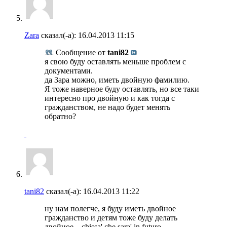
Zara
сказал(-а):
16.04.2013
11:15
Сообщение от
tani82
я свою буду оставлять меньше проблем с
документами.
да Зара можно, иметь двойную фамилию.
Я тоже наверное буду оставлять, но все таки
интересно про двойную и как тогда с
гражданством, не надо будет менять
обратно?
tani82
сказал(-а):
16.04.2013
11:22
ну нам полегче, я буду иметь двойное
гражданство и детям тоже буду делать
двойное... chissa' che sara' in futuro...