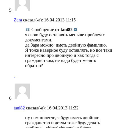
Zara
сказал(-а):
16.04.2013
11:15
Сообщение от
tani82
я свою буду оставлять меньше проблем с
документами.
да Зара можно, иметь двойную фамилию.
Я тоже наверное буду оставлять, но все таки
интересно про двойную и как тогда с
гражданством, не надо будет менять
обратно?
tani82
сказал(-а):
16.04.2013
11:22
ну нам полегче, я буду иметь двойное
гражданство и детям тоже буду делать
двойное... chissa' che sara' in futuro...