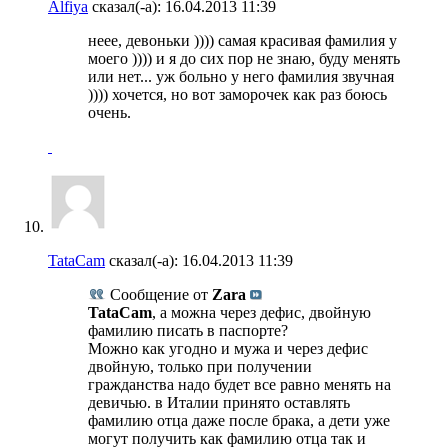
Alfiya
сказал(-а):
16.04.2013
11:39
неее, девоньки )))) самая красивая фамилия у
моего )))) и я до сих пор не знаю, буду менять
или нет... уж больно у него фамилия звучная
)))) хочется, но вот заморочек как раз боюсь
очень.
TataCam
сказал(-а):
16.04.2013
11:39
Сообщение от
Zara
TataCam
, а можна через дефис, двойную
фамилию писать в паспорте?
Можно как угодно и мужа и через дефис
двойную, только при получении
гражданства надо будет все равно менять на
девичью. в Италии принято оставлять
фамилию отца даже после брака, а дети уже
могут получить как фамилию отца так и