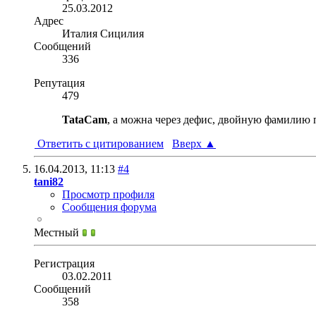
25.03.2012
Адрес
Италия Сицилия
Сообщений
336
Репутация
479
TataCam
, а можна через дефис, двойную фамилию 
Ответить с цитированием
Вверх
▲
16.04.2013,
11:13
#4
tani82
Просмотр профиля
Сообщения форума
Местный
Регистрация
03.02.2011
Сообщений
358