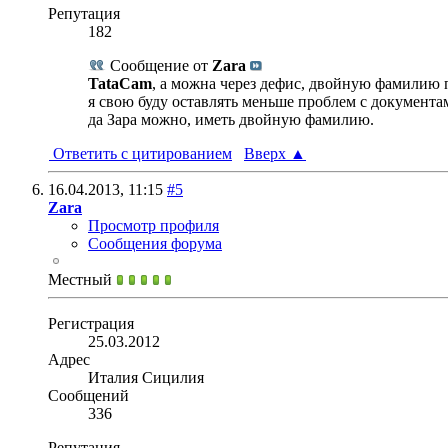
Репутация
182
Сообщение от
Zara
TataCam
, а можна через дефис, двойную фамилию 
я свою буду оставлять меньше проблем с документа
да Зара можно, иметь двойную фамилию.
Ответить с цитированием
Вверх
▲
16.04.2013,
11:15
#5
Zara
Просмотр профиля
Сообщения форума
Местный
Регистрация
25.03.2012
Адрес
Италия Сицилия
Сообщений
336
Репутация