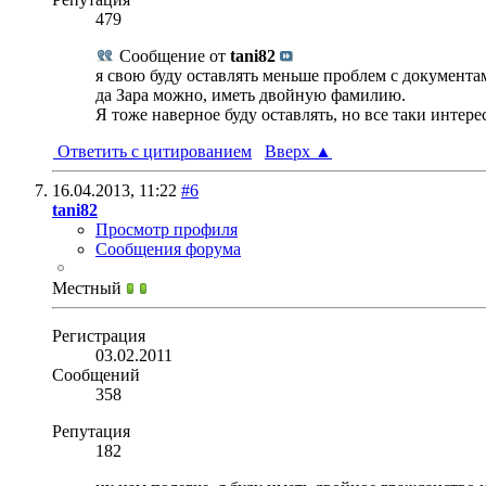
479
Сообщение от
tani82
я свою буду оставлять меньше проблем с документа
да Зара можно, иметь двойную фамилию.
Я тоже наверное буду оставлять, но все таки интере
Ответить с цитированием
Вверх
▲
16.04.2013,
11:22
#6
tani82
Просмотр профиля
Сообщения форума
Местный
Регистрация
03.02.2011
Сообщений
358
Репутация
182