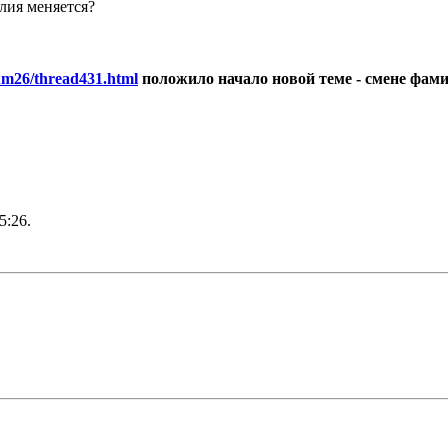
лия меняется?
rum26/thread431.html
положило начало новой теме - смене фами
5:26
.