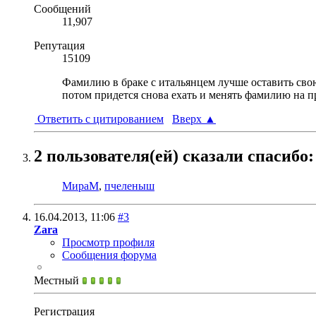
Сообщений
11,907
Репутация
15109
Фамилию в браке с итальянцем лучше оставить свою
потом придется снова ехать и менять фамилию на 
Ответить с цитированием
Вверх
▲
2 пользователя(ей) сказали cпасибо:
МираМ
,
пчеленыш
16.04.2013,
11:06
#3
Zara
Просмотр профиля
Сообщения форума
Местный
Регистрация