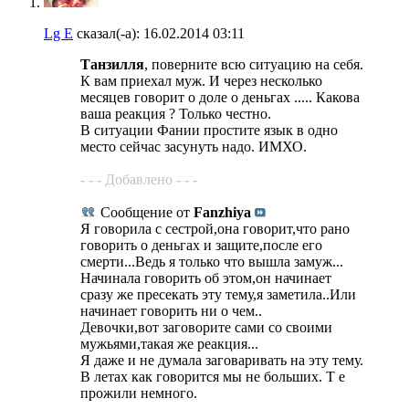
Lg E
сказал(-а):
16.02.2014
03:11
Танзилля
, поверните всю ситуацию на себя.
К вам приехал муж. И через несколько
месяцев говорит о доле о деньгах ..... Какова
ваша реакция ? Только честно.
В ситуации Фании простите язык в одно
место сейчас засунуть надо. ИМХО.
- - - Добавлено - - -
Сообщение от
Fanzhiya
Я говорила с сестрой,она говорит,что рано
говорить о деньгах и защите,после его
смерти...Ведь я только что вышла замуж...
Начинала говорить об этом,он начинает
сразу же пресекать эту тему,я заметила..Или
начинает говорить ни о чем..
Девочки,вот заговорите сами со своими
мужьями,такая же реакция...
Я даже и не думала заговаривать на эту тему.
В летах как говорится мы не больших. Т е
прожили немного.