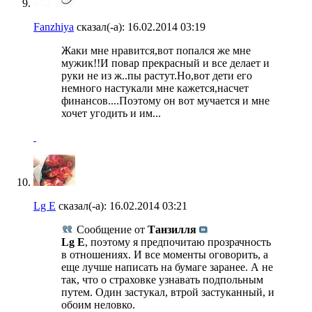
Fanzhiya
сказал(-а):
16.02.2014
03:19
Жаки мне нравится,вот попался же мне
мужик!!И повар прекрасный и все делает и
руки не из ж..пы растут.Но,вот дети его
немного настукали мне кажется,насчет
финансов....Поэтому он вот мучается и мне
хочет угодить и им...
Lg E
сказал(-а):
16.02.2014
03:21
Сообщение от
Танзилля
Lg E
, поэтому я предпочитаю прозрачность
в отношениях. И все моменты оговорить, а
еще лучше написать на бумаге заранее. А не
так, что о страховке узнавать подпольным
путем. Один застукал, втрой застуканный, и
обоим неловко.