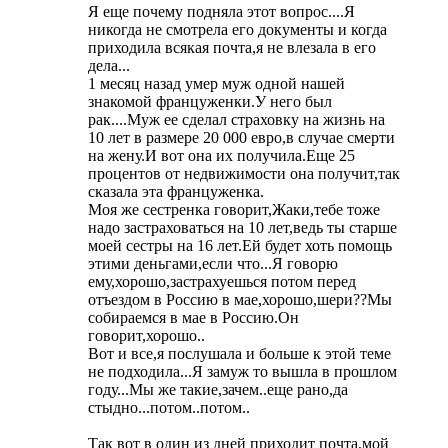
Я еще почему подняла этот вопрос....Я
никогда не смотрела его документы и когда
приходила всякая почта,я не влезала в его
дела...
1 месяц назад умер муж одной нашей
знакомой француженки.У него был
рак....Муж ее сделал страховку на жизнь на
10 лет в размере 20 000 евро,в случае смерти
на жену.И вот она их получила.Еще 25
процентов от недвижимости она получит,так
сказала эта француженка.
Моя же сестренка говорит,Жаки,тебе тоже
надо застраховаться на 10 лет,ведь ты старше
моей сестры на 16 лет.Ей будет хоть помощь
этими деньгами,если что...Я говорю
ему,хорошо,застрахуешься потом перед
отъездом в Россию в мае,хорошо,шери??Мы
собираемся в мае в Россию.Он
говорит,хорошо..
Вот и все,я послушала и больше к этой теме
не подходила...Я замуж то вышла в прошлом
году...Мы же такие,зачем..еще рано,да
стыдно...потом..потом..
Так вот в один из дней приходит почта,мой