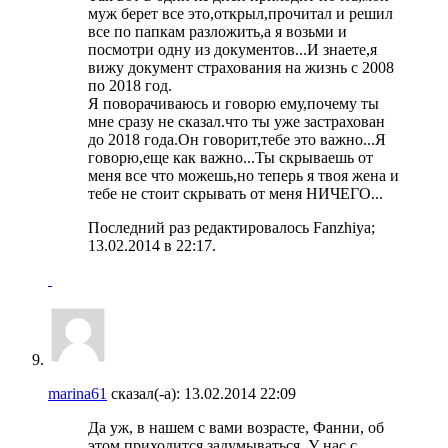
муж берет все это,открыл,прочитал и решил
все по папкам разложить,а я возьми и
посмотри одну из документов...И знаете,я
вижу документ страхования на жизнь с 2008
по 2018 год.
Я поворачиваюсь и говорю ему,почему ты
мне сразу не сказал.что ты уже застрахован
до 2018 года.Он говорит,тебе это важно...Я
говорю,еще как важно...Ты скрываешь от
меня все что можешь,но теперь я твоя жена и
тебе не стоит скрывать от меня НИЧЕГО...
Последний раз редактировалось Fanzhiya;
13.02.2014 в
22:17
.
marina61
сказал(-а):
13.02.2014
22:09
Да уж, в нашем с вами возрасте, Фанни, об
этом приходится задумываться. У нас с