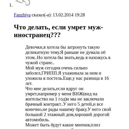
Fanzhiya
сказал(-а):
13.02.2014
19:28
Что делать, если умрет муж-
иностранец???
Девочки,я хотела бы затронуть такую
деликатную тему.Я раньше не думала об
этом..Но хотела бы знать,ведь я нахожусь в
чужой стране..
Мой муж сегодня очень сильно
заболел,ГРИПП.Я ухаживала за ним и
уложила в постель.Еще,у нас разница в 16
лет.
Что мне делать,если вдруг он
умрет,например у меня ВНЖ(вид на
жительство на 1 год)и мы не заключали
брачный контракт..У него 5 детей,и все
конечно,не рады нашему браку.У него свой
большой 2 этажный дом,хороший дорогой
автомобиль.
Может быть будут какие мнения,плиз