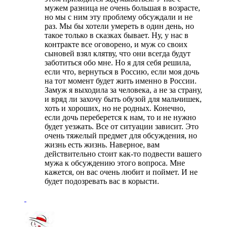
мужем разница не очень большая в возрасте,
но мы с ним эту проблему обсуждали и не
раз. Мы бы хотели умереть в один день, но
такое только в сказках бывает. Ну, у нас в
контракте все оговорено, и муж со своих
сыновей взял клятву, что они всегда будут
заботиться обо мне. Но я для себя решила,
если что, вернуться в Россию, если моя дочь
на тот момент будет жить именно в России.
Замуж я выходила за человека, а не за страну,
и вряд ли захочу быть обузой для мальчишек,
хоть и хороших, но не родных. Конечно,
если дочь переберется к нам, то и не нужно
будет уезжать. Все от ситуации зависит. Это
очень тяжелый предмет для обсуждения, но
жизнь есть жизнь. Наверное, вам
действительно стоит как-то подвести вашего
мужа к обсуждению этого вопроса. Мне
кажется, он вас очень любит и поймет. И не
будет подозревать вас в корысти.