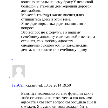
конечно,не рады нашему браку.У него свой
большой 2 этажный дом,хороший дорогой
автомобиль.
Может быть будут какие мнения,плиз
отпишитесь здесь в этой теме.
Я не ради корысти,а ради знания этого
вопроса.
Это вопрос не к форуму, а к вашему
семейному адвокату если таковой имеется, а
если нет, то к любому адвокату
специализирующемуся по гражданским
делам, в частности по семейному праву.
TataCam
сказал(-а):
13.02.2014
19:50
Fanzhiya
, возможно есть во франции какие
либо страховки на этот счет...а так помимо
адвоката я бы этот вопрос бы обсудила еще и
с мужем. Я думаю он тоже должен быть