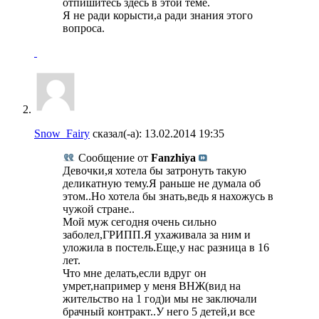
отпишитесь здесь в этой теме.
Я не ради корысти,а ради знания этого
вопроса.
Snow_Fairy
сказал(-а):
13.02.2014
19:35
Сообщение от
Fanzhiya
Девочки,я хотела бы затронуть такую
деликатную тему.Я раньше не думала об
этом..Но хотела бы знать,ведь я нахожусь в
чужой стране..
Мой муж сегодня очень сильно
заболел,ГРИПП.Я ухаживала за ним и
уложила в постель.Еще,у нас разница в 16
лет.
Что мне делать,если вдруг он
умрет,например у меня ВНЖ(вид на
жительство на 1 год)и мы не заключали
брачный контракт..У него 5 детей,и все