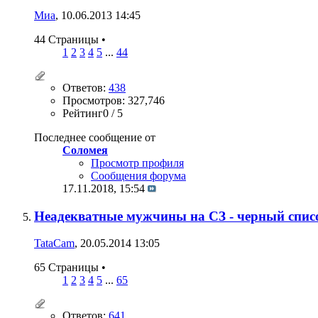
Миа
, 10.06.2013 14:45
44 Страницы
•
1
2
3
4
5
...
44
Ответов:
438
Просмотров: 327,746
Рейтинг0 / 5
Последнее сообщение от
Соломея
Просмотр профиля
Сообщения форума
17.11.2018,
15:54
Неадекватные мужчины на СЗ - черный спис
TataCam
, 20.05.2014 13:05
65 Страницы
•
1
2
3
4
5
...
65
Ответов:
641