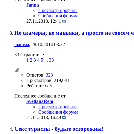
Janna
Просмотр профиля
Сообщения форума
27.11.2018,
12:41
Не скамеры, не маньяки, а просто не совсем
marusia
, 28.10.2014 03:32
33 Страницы
•
1
2
3
4
5
...
33
Ответов:
323
Просмотров: 219,041
Рейтинг0 / 5
Последнее сообщение от
SvetlanaRem
Просмотр профиля
Сообщения форума
21.11.2018,
14:49
Секс туристы - будьте осторожны!