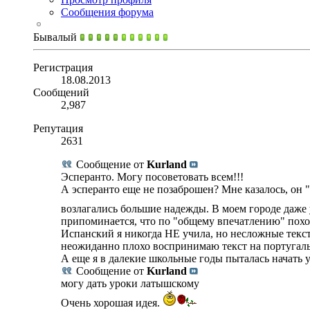
Сообщения форума
Бывалый
Регистрация
18.08.2013
Сообщений
2,987
Репутация
2631
Сообщение от
Kurland
Эсперанто. Могу посоветовать всем!!!
А эсперанто еще не позаброшен? Мне казалось, он 
возлагались большие надежды. В моем городе даже
припоминается, что по "общему впечатлению" пох
Испанский я никогда НЕ учила, но несложные текст
неожиданно плохо воспринимаю текст на португаль
А еще я в далекие школьные годы пыталась начать 
Сообщение от
Kurland
могу дать уроки латышскому
Очень хорошая идея.