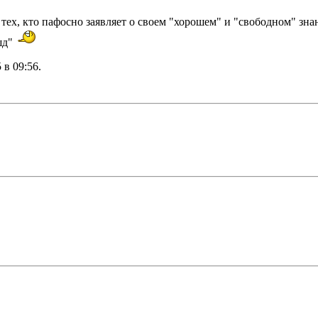
тех, кто пафосно заявляет о своем "хорошем" и "свободном" зна
шд"
5 в
09:56
.