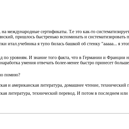
, на международные сертификаты. Т.е это как-то систематизируе
нский, пришлось быстренько вспоминать и систематизировать 
и итал.учебника я тупо билась башкой об стенку "ааааа... я это
 по уровням. И знание того факта, что в Германии и Франции н
е наработка умения отвечать более-менее быстро принесет больш
ьно помню?
кая и американская литература, домашнее чтение, технический п
ская литература, технический перевод. И потом в последнем ил