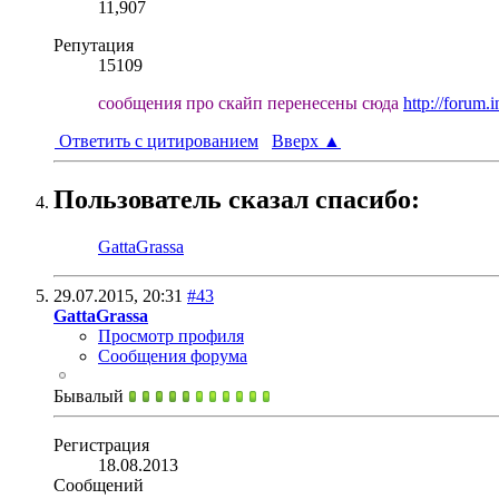
11,907
Репутация
15109
сообщения про скайп перенесены сюда
http://forum.
Ответить с цитированием
Вверх
▲
Пользователь сказал cпасибо:
GattaGrassa
29.07.2015,
20:31
#43
GattaGrassa
Просмотр профиля
Сообщения форума
Бывалый
Регистрация
18.08.2013
Сообщений