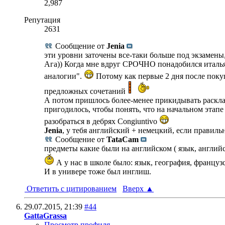
2,987
Репутация
2631
Сообщение от
Jenia
эти уровни заточены все-таки больше под экзамены
Ага)) Когда мне вдруг СРОЧНО понадобился италья
аналогии".
Потому как первые 2 дня после покупк
предложных сочетаний
А потом пришлось более-менее прикидывать расклад
пригодилось, чтобы понять, что на начальном этап
разобраться в дебрях Congiuntivo
Jenia
, у тебя английский + немецкий, если правил
Сообщение от
TataCam
предметы какие были на английском ( язык, английс
А у нас в школе было: язык, география, француз
И в универе тоже был инглиш.
Ответить с цитированием
Вверх
▲
29.07.2015,
21:39
#44
GattaGrassa
Просмотр профиля