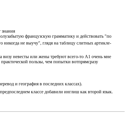
т знания
полузабытую французскую грамматику и действовать "по
го никогда не выучу", глядя на таблицу слитных артикле-
а визу невесты или жены требуют всего-то А1 очень мне
е практической пользы, чем попытки вотпрямсразу
еревод и география в последних классах).
и предпоследнем классе добавили инглиш как второй язык.