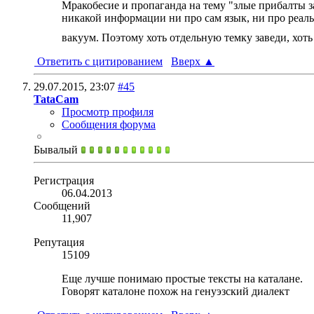
Мракобесие и пропаганда на тему "злые прибалты 
никакой информации ни про сам язык, ни про реал
вакуум. Поэтому хоть отдельную темку заведи, хоть
Ответить с цитированием
Вверх
▲
29.07.2015,
23:07
#45
TataCam
Просмотр профиля
Сообщения форума
Бывалый
Регистрация
06.04.2013
Сообщений
11,907
Репутация
15109
Еще лучше понимаю простые тексты на каталане.
Говорят каталоне похож на генуэзский диалект