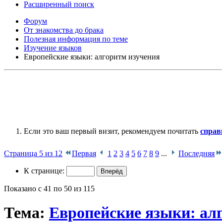
Расширенный поиск
Форум
От знакомства до брака
Полезная информация по теме
Изучение языков
Европейские языки: алгоритм изучения
Если это ваш первый визит, рекомендуем почитать
справ
Страница 5 из 12
Первая
1
2
3
4
5
6
7
8
9
...
Последняя
К странице:
Показано с 41 по 50 из 115
Тема:
Европейские языки: ал