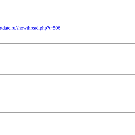
intdate.ru/showthread.php?t=506