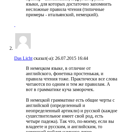
языки, для которых достаточно запомнить
несложные правила чтения (типичные
примеры - итальянский, немецкий).
Das Licht
сказал(-а):
26.07.2015
16:44
В немецком языке, в отличие от
английского, фонетика простенькая, и
правила чтения тоже. Практически все слова
читаются по одним и тем же правилам. А
вот в грамматике куча заморочек.
В немецкой грамматике есть общие черты с
английской (определенный и
неопределенный артикли) и русской (каждое
сушествительное имеет свой род, есть
четыре падежа). Так что, по-моему, если вы
владеете и русским, и английским, то
немецкий пойдет намного легче.