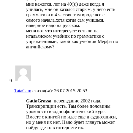
мне кажется, лет на 40)))) даже когда я
училась, мне он казался старым. у него есть
грамматика в 4 частях. там вроде все с
самого начала.хотя когда сам учишься,
наверное надо на русском.
меня вот что интересует: есть ли на
итальянском учебник по грамматике с
упражнениями, такой как учебник Мерфи по
английскому?
TataCam
сказал(-а):
26.07.2015
20:53
GattaGrassa
, переиздание 2002 года.
Транскрипции есть. Там более половины
уроков это вводно-фонетический курс.
Вместе с книгой по идее еще и аудиозаписи,
но у меня их нет. Надо будет глянуть может
найду где то в интернете их.