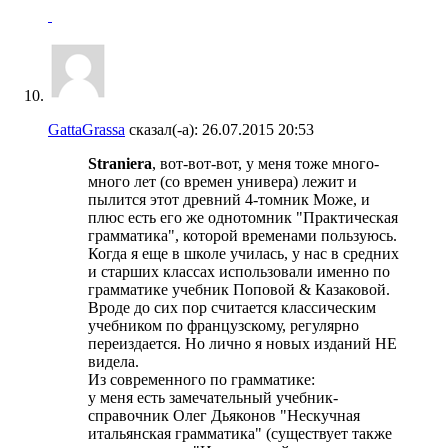
GattaGrassa
сказал(-а):
26.07.2015
20:53
Straniera
, вот-вот-вот, у меня тоже много-
много лет (со времен универа) лежит и
пылится этот древний 4-томник Може, и
плюс есть его же однотомник "Практическая
грамматика", которой временами пользуюсь.
Когда я еще в школе училась, у нас в средних
и старших классах использовали именно по
грамматике учебник Поповой & Казаковой.
Вроде до сих пор считается классическим
учебником по французскому, регулярно
переиздается. Но лично я новых изданий НЕ
видела.
Из современного по грамматике:
у меня есть замечательный учебник-
справочник Олег Дьяконов "Нескучная
итальянская грамматика" (существует также