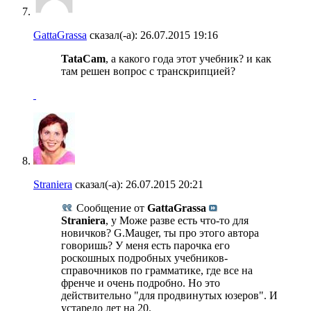
GattaGrassa
сказал(-а):
26.07.2015
19:16
TataCam
, а какого года этот учебник? и как
там решен вопрос с транскрипцией?
Straniera
сказал(-а):
26.07.2015
20:21
Сообщение от
GattaGrassa
Straniera
, у Може разве есть что-то для
новичков? G.Mauger, ты про этого автора
говоришь? У меня есть парочка его
роскошных подробных учебников-
справочников по грамматике, где все на
френче и очень подробно. Но это
действительно "для продвинутых юзеров". И
устарело лет на 20.