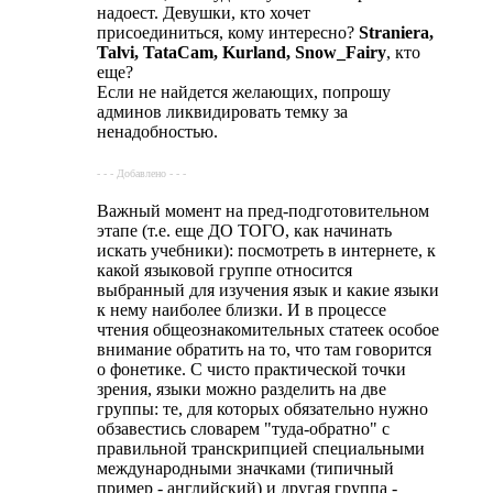
надоест. Девушки, кто хочет
присоединиться, кому интересно?
Straniera,
Talvi, TataCam, Kurland, Snow_Fairy
, кто
еще?
Если не найдется желающих, попрошу
админов ликвидировать темку за
ненадобностью.
- - - Добавлено - - -
Важный момент на пред-подготовительном
этапе (т.е. еще ДО ТОГО, как начинать
искать учебники): посмотреть в интернете, к
какой языковой группе относится
выбранный для изучения язык и какие языки
к нему наиболее близки. И в процессе
чтения общеознакомительных статеек особое
внимание обратить на то, что там говорится
о фонетике. С чисто практической точки
зрения, языки можно разделить на две
группы: те, для которых обязательно нужно
обзавестись словарем "туда-обратно" с
правильной транскрипцией специальными
международными значками (типичный
пример - английский) и другая группа -