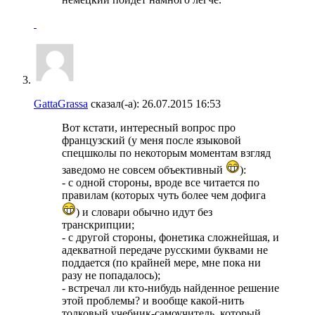
GattaGrassa
сказал(-а):
26.07.2015
16:53
Вот кстати, интересный вопрос про
французский (у меня после языковой
спецшколы по некоторым моментам взгляд
заведомо не совсем объективный
):
- с одной стороны, вроде все читается по
правилам (которых чуть более чем дофига
) и словари обычно идут без
транскрипции;
- с другой стороны, фонетика сложнейшая, и
адекватной передаче русскими буквами не
поддается (по крайней мере, мне пока ни
разу не попадалось);
- встречал ли кто-нибудь найденное решение
этой проблемы? и вообще какой-нить
толковый учебник-самоучитель, который