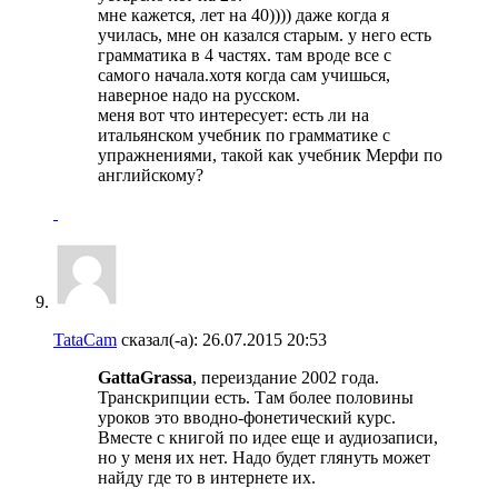
мне кажется, лет на 40)))) даже когда я
училась, мне он казался старым. у него есть
грамматика в 4 частях. там вроде все с
самого начала.хотя когда сам учишься,
наверное надо на русском.
меня вот что интересует: есть ли на
итальянском учебник по грамматике с
упражнениями, такой как учебник Мерфи по
английскому?
TataCam
сказал(-а):
26.07.2015
20:53
GattaGrassa
, переиздание 2002 года.
Транскрипции есть. Там более половины
уроков это вводно-фонетический курс.
Вместе с книгой по идее еще и аудиозаписи,
но у меня их нет. Надо будет глянуть может
найду где то в интернете их.