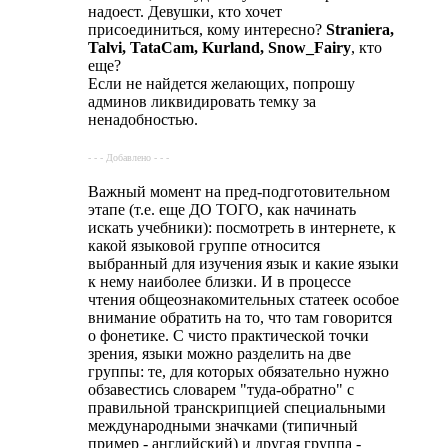
надоест. Девушки, кто хочет
присоединиться, кому интересно?
Straniera,
Talvi, TataCam, Kurland, Snow_Fairy
, кто
еще?
Если не найдется желающих, попрошу
админов ликвидировать темку за
ненадобностью.
- - - Добавлено - - -
Важный момент на пред-подготовительном
этапе (т.е. еще ДО ТОГО, как начинать
искать учебники): посмотреть в интернете, к
какой языковой группе относится
выбранный для изучения язык и какие языки
к нему наиболее близки. И в процессе
чтения общеознакомительных статеек особое
внимание обратить на то, что там говорится
о фонетике. С чисто практической точки
зрения, языки можно разделить на две
группы: те, для которых обязательно нужно
обзавестись словарем "туда-обратно" с
правильной транскрипцией специальными
международными значками (типичный
пример - английский) и другая группа -