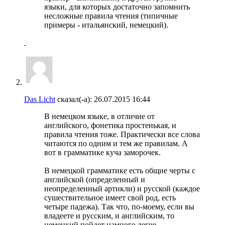
языки, для которых достаточно запомнить
несложные правила чтения (типичные
примеры - итальянский, немецкий).
Das Licht
сказал(-а):
26.07.2015
16:44
В немецком языке, в отличие от
английского, фонетика простенькая, и
правила чтения тоже. Практически все слова
читаются по одним и тем же правилам. А
вот в грамматике куча заморочек.
В немецкой грамматике есть общие черты с
английской (определенный и
неопределенный артикли) и русской (каждое
сушествительное имеет свой род, есть
четыре падежа). Так что, по-моему, если вы
владеете и русским, и английским, то
немецкий пойдет намного легче.