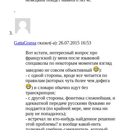
GattaGrassa
сказал(-а):
26.07.2015
16:53
Вот кстати, интересный вопрос про
французский (у меня после языковой
спецшколы по некоторым моментам взгляд
заведомо не совсем объективный
):
- с одной стороны, вроде все читается по
правилам (которых чуть более чем дофига
) и словари обычно идут без
транскрипции;
- с другой стороны, фонетика сложнейшая, и
адекватной передаче русскими буквами не
поддается (по крайней мере, мне пока ни
разу не попадалось);
- встречал ли кто-нибудь найденное решение
этой проблемы? и вообще какой-нить
толковый учебник-самоучитель, который