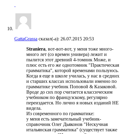
GattaGrassa
сказал(-а):
26.07.2015
20:53
Straniera
, вот-вот-вот, у меня тоже много-
много лет (со времен универа) лежит и
пылится этот древний 4-томник Може, и
плюс есть его же однотомник "Практическая
грамматика", которой временами пользуюсь.
Когда я еще в школе училась, у нас в средних
и старших классах использовали именно по
грамматике учебник Поповой & Казаковой.
Вроде до сих пор считается классическим
учебником по французскому, регулярно
переиздается. Но лично я новых изданий НЕ
видела.
Из современного по грамматике:
у меня есть замечательный учебник-
справочник Олег Дьяконов "Нескучная
итальянская грамматика" (существует также