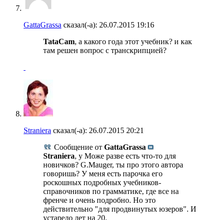
GattaGrassa
сказал(-а):
26.07.2015
19:16
TataCam
, а какого года этот учебник? и как
там решен вопрос с транскрипцией?
Straniera
сказал(-а):
26.07.2015
20:21
Сообщение от
GattaGrassa
Straniera
, у Може разве есть что-то для
новичков? G.Mauger, ты про этого автора
говоришь? У меня есть парочка его
роскошных подробных учебников-
справочников по грамматике, где все на
френче и очень подробно. Но это
действительно "для продвинутых юзеров". И
устарело лет на 20.