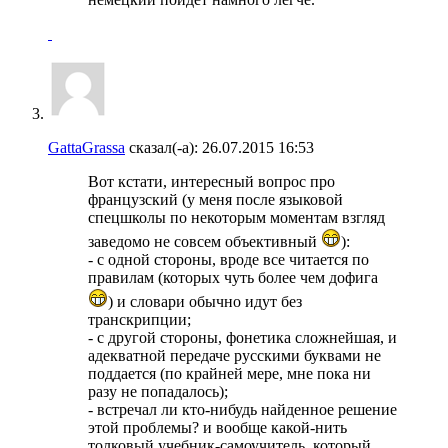
GattaGrassa
сказал(-а):
26.07.2015
16:53
Вот кстати, интересный вопрос про
французский (у меня после языковой
спецшколы по некоторым моментам взгляд
заведомо не совсем объективный
):
- с одной стороны, вроде все читается по
правилам (которых чуть более чем дофига
) и словари обычно идут без
транскрипции;
- с другой стороны, фонетика сложнейшая, и
адекватной передаче русскими буквами не
поддается (по крайней мере, мне пока ни
разу не попадалось);
- встречал ли кто-нибудь найденное решение
этой проблемы? и вообще какой-нить
толковый учебник-самоучитель, который