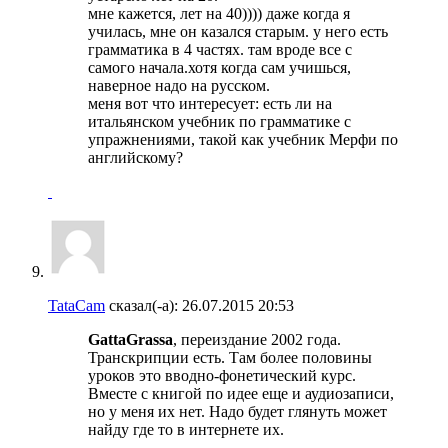
мне кажется, лет на 40)))) даже когда я
училась, мне он казался старым. у него есть
грамматика в 4 частях. там вроде все с
самого начала.хотя когда сам учишься,
наверное надо на русском.
меня вот что интересует: есть ли на
итальянском учебник по грамматике с
упражнениями, такой как учебник Мерфи по
английскому?
TataCam
сказал(-а):
26.07.2015
20:53
GattaGrassa
, переиздание 2002 года.
Транскрипции есть. Там более половины
уроков это вводно-фонетический курс.
Вместе с книгой по идее еще и аудиозаписи,
но у меня их нет. Надо будет глянуть может
найду где то в интернете их.