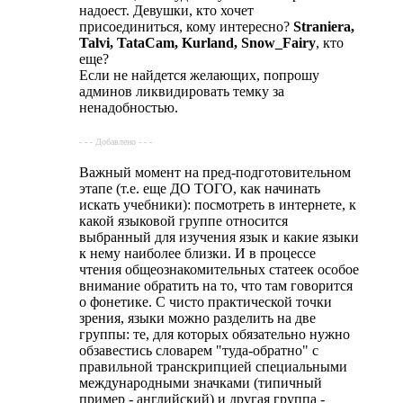
надоест. Девушки, кто хочет
присоединиться, кому интересно?
Straniera,
Talvi, TataCam, Kurland, Snow_Fairy
, кто
еще?
Если не найдется желающих, попрошу
админов ликвидировать темку за
ненадобностью.
- - - Добавлено - - -
Важный момент на пред-подготовительном
этапе (т.е. еще ДО ТОГО, как начинать
искать учебники): посмотреть в интернете, к
какой языковой группе относится
выбранный для изучения язык и какие языки
к нему наиболее близки. И в процессе
чтения общеознакомительных статеек особое
внимание обратить на то, что там говорится
о фонетике. С чисто практической точки
зрения, языки можно разделить на две
группы: те, для которых обязательно нужно
обзавестись словарем "туда-обратно" с
правильной транскрипцией специальными
международными значками (типичный
пример - английский) и другая группа -