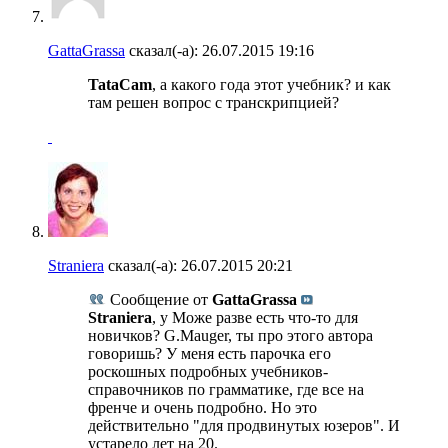
GattaGrassa
сказал(-а):
26.07.2015
19:16
TataCam
, а какого года этот учебник? и как
там решен вопрос с транскрипцией?
Straniera
сказал(-а):
26.07.2015
20:21
Сообщение от
GattaGrassa
Straniera
, у Може разве есть что-то для
новичков? G.Mauger, ты про этого автора
говоришь? У меня есть парочка его
роскошных подробных учебников-
справочников по грамматике, где все на
френче и очень подробно. Но это
действительно "для продвинутых юзеров". И
устарело лет на 20.