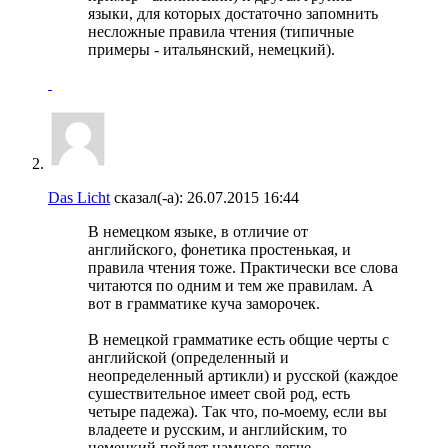
языки, для которых достаточно запомнить
несложные правила чтения (типичные
примеры - итальянский, немецкий).
Das Licht
сказал(-а):
26.07.2015
16:44
В немецком языке, в отличие от
английского, фонетика простенькая, и
правила чтения тоже. Практически все слова
читаются по одним и тем же правилам. А
вот в грамматике куча заморочек.
В немецкой грамматике есть общие черты с
английской (определенный и
неопределенный артикли) и русской (каждое
сушествительное имеет свой род, есть
четыре падежа). Так что, по-моему, если вы
владеете и русским, и английским, то
немецкий пойдет намного легче.