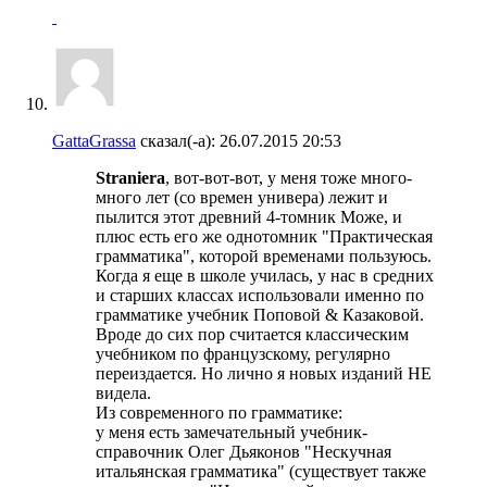
GattaGrassa
сказал(-а):
26.07.2015
20:53
Straniera
, вот-вот-вот, у меня тоже много-
много лет (со времен универа) лежит и
пылится этот древний 4-томник Може, и
плюс есть его же однотомник "Практическая
грамматика", которой временами пользуюсь.
Когда я еще в школе училась, у нас в средних
и старших классах использовали именно по
грамматике учебник Поповой & Казаковой.
Вроде до сих пор считается классическим
учебником по французскому, регулярно
переиздается. Но лично я новых изданий НЕ
видела.
Из современного по грамматике:
у меня есть замечательный учебник-
справочник Олег Дьяконов "Нескучная
итальянская грамматика" (существует также