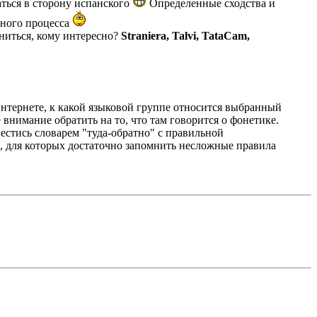
ться в сторону испанского
Определенные сходства и
бного процесса
иниться, кому интересно?
Straniera, Talvi, TataCam,
интернете, к какой языковой группе относится выбранный
 внимание обратить на то, что там говорится о фонетике.
вестись словарем "туда-обратно" с правильной
, для которых достаточно запомнить несложные правила