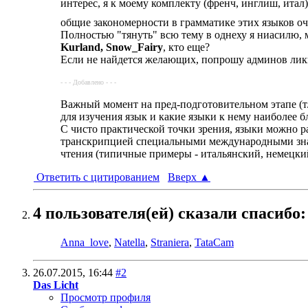
интерес, я к моему комплекту (френч, инглиш, ита
общие закономерности в грамматике этих языков о
Полностью "тянуть" всю тему в однеху я ниасилю, 
Kurland, Snow_Fairy
, кто еще?
Если не найдется желающих, попрошу админов лик
- - - Добавлено - - -
Важный момент на пред-подготовительном этапе (т.
для изучения язык и какие языки к нему наиболее б
С чисто практической точки зрения, языки можно ра
транскрипцией специальными международными значк
чтения (типичные примеры - итальянский, немецки
Ответить с цитированием
Вверх
▲
4 пользователя(ей) сказали cпасибо:
Anna_love
,
Natella
,
Straniera
,
TataCam
26.07.2015,
16:44
#2
Das Licht
Просмотр профиля