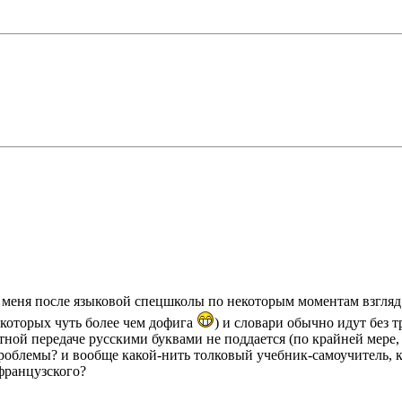
у меня после языковой спецшколы по некоторым моментам взгля
 (которых чуть более чем дофига
) и словари обычно идут без 
тной передаче русскими буквами не поддается (по крайней мере, 
проблемы? и вообще какой-нить толковый учебник-самоучитель, 
 французского?