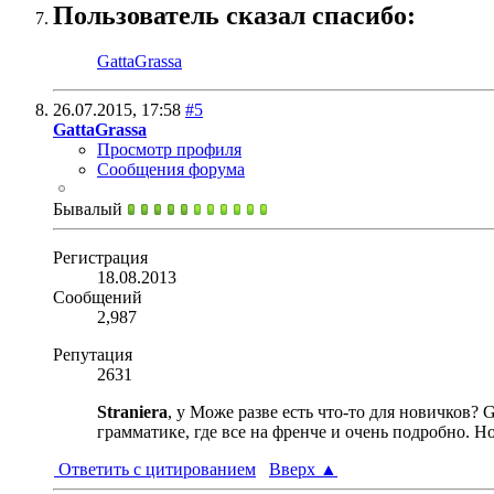
Пользователь сказал cпасибо:
GattaGrassa
26.07.2015,
17:58
#5
GattaGrassa
Просмотр профиля
Сообщения форума
Бывалый
Регистрация
18.08.2013
Сообщений
2,987
Репутация
2631
Straniera
, у Може разве есть что-то для новичков?
грамматике, где все на френче и очень подробно. Н
Ответить с цитированием
Вверх
▲