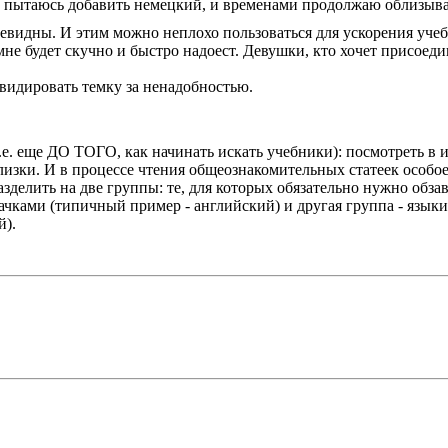
л) пытаюсь добавить немецкий, и временами продолжаю облизыва
чевидны. И этим можно неплохо пользоваться для ускорения уче
мне будет скучно и быстро надоест. Девушки, кто хочет присоед
видировать темку за ненадобностью.
е. еще ДО ТОГО, как начинать искать учебники): посмотреть в 
лизки. И в процессе чтения общеознакомительных статеек особое
зделить на две группы: те, для которых обязательно нужно обза
ами (типичный пример - английский) и другая группа - языки
й).