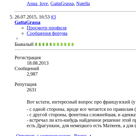
Anna_love
,
GattaGrassa
,
Natella
26.07.2015,
16:53
#3
GattaGrassa
Просмотр профиля
Сообщения форума
Бывалый
Регистрация
18.08.2013
Сообщений
2,987
Репутация
2631
Вот кстати, интересный вопрос про французский (
- с одной стороны, вроде все читается по правилам
- с другой стороны, фонетика сложнейшая, и адеква
- встречал ли кто-нибудь найденное решение этой 
есть Драгункин, для немецкого есть Матвеев, а для
Ответить с цитированием
Вверх
▲