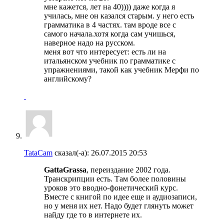
мне кажется, лет на 40)))) даже когда я
училась, мне он казался старым. у него есть
грамматика в 4 частях. там вроде все с
самого начала.хотя когда сам учишься,
наверное надо на русском.
меня вот что интересует: есть ли на
итальянском учебник по грамматике с
упражнениями, такой как учебник Мерфи по
английскому?
TataCam
сказал(-а):
26.07.2015
20:53
GattaGrassa
, переиздание 2002 года.
Транскрипции есть. Там более половины
уроков это вводно-фонетический курс.
Вместе с книгой по идее еще и аудиозаписи,
но у меня их нет. Надо будет глянуть может
найду где то в интернете их.