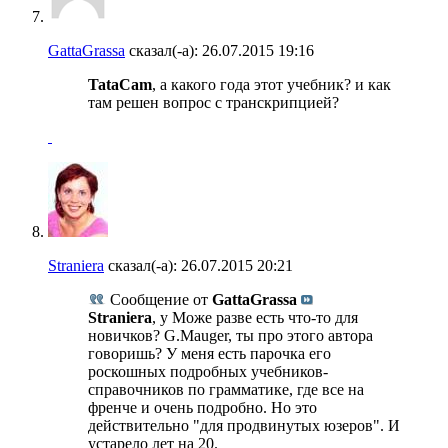
GattaGrassa
сказал(-а):
26.07.2015
19:16
TataCam
, а какого года этот учебник? и как
там решен вопрос с транскрипцией?
Straniera
сказал(-а):
26.07.2015
20:21
Сообщение от
GattaGrassa
Straniera
, у Може разве есть что-то для
новичков? G.Mauger, ты про этого автора
говоришь? У меня есть парочка его
роскошных подробных учебников-
справочников по грамматике, где все на
френче и очень подробно. Но это
действительно "для продвинутых юзеров". И
устарело лет на 20.