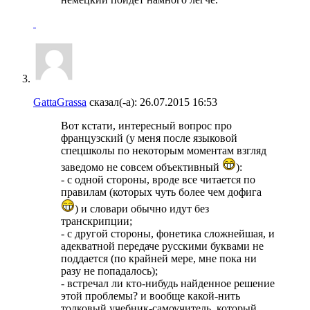
GattaGrassa
сказал(-а):
26.07.2015
16:53
Вот кстати, интересный вопрос про
французский (у меня после языковой
спецшколы по некоторым моментам взгляд
заведомо не совсем объективный
):
- с одной стороны, вроде все читается по
правилам (которых чуть более чем дофига
) и словари обычно идут без
транскрипции;
- с другой стороны, фонетика сложнейшая, и
адекватной передаче русскими буквами не
поддается (по крайней мере, мне пока ни
разу не попадалось);
- встречал ли кто-нибудь найденное решение
этой проблемы? и вообще какой-нить
толковый учебник-самоучитель, который