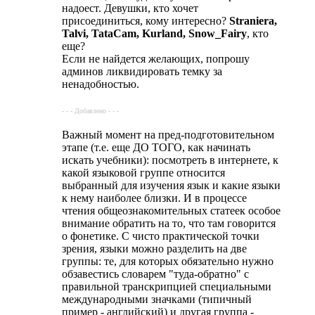
надоест. Девушки, кто хочет
присоединиться, кому интересно?
Straniera,
Talvi, TataCam, Kurland, Snow_Fairy
, кто
еще?
Если не найдется желающих, попрошу
админов ликвидировать темку за
ненадобностью.
- - - Добавлено - - -
Важный момент на пред-подготовительном
этапе (т.е. еще ДО ТОГО, как начинать
искать учебники): посмотреть в интернете, к
какой языковой группе относится
выбранный для изучения язык и какие языки
к нему наиболее близки. И в процессе
чтения общеознакомительных статеек особое
внимание обратить на то, что там говорится
о фонетике. С чисто практической точки
зрения, языки можно разделить на две
группы: те, для которых обязательно нужно
обзавестись словарем "туда-обратно" с
правильной транскрипцией специальными
международными значками (типичный
пример - английский) и другая группа -