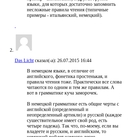
языки, для которых достаточно запомнить
несложные правила чтения (типичные
примеры - итальянский, немецкий).
Das Licht
сказал(-а):
26.07.2015
16:44
В немецком языке, в отличие от
английского, фонетика простенькая, и
правила чтения тоже. Практически все слова
читаются по одним и тем же правилам. А
вот в грамматике куча заморочек.
В немецкой грамматике есть общие черты с
английской (определенный и
неопределенный артикли) и русской (каждое
сушествительное имеет свой род, есть
четыре падежа). Так что, по-моему, если вы
владеете и русским, и английским, то
немецкий пойдет намного легче.