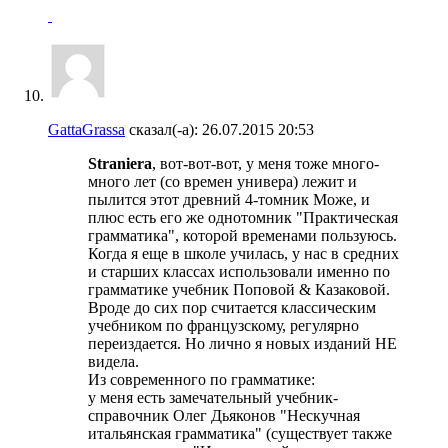
GattaGrassa
сказал(-а):
26.07.2015
20:53
Straniera
, вот-вот-вот, у меня тоже много-
много лет (со времен универа) лежит и
пылится этот древний 4-томник Може, и
плюс есть его же однотомник "Практическая
грамматика", которой временами пользуюсь.
Когда я еще в школе училась, у нас в средних
и старших классах использовали именно по
грамматике учебник Поповой & Казаковой.
Вроде до сих пор считается классическим
учебником по французскому, регулярно
переиздается. Но лично я новых изданий НЕ
видела.
Из современного по грамматике:
у меня есть замечательный учебник-
справочник Олег Дьяконов "Нескучная
итальянская грамматика" (существует также