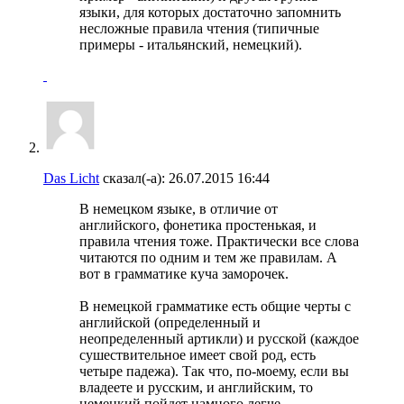
языки, для которых достаточно запомнить
несложные правила чтения (типичные
примеры - итальянский, немецкий).
Das Licht
сказал(-а):
26.07.2015
16:44
В немецком языке, в отличие от
английского, фонетика простенькая, и
правила чтения тоже. Практически все слова
читаются по одним и тем же правилам. А
вот в грамматике куча заморочек.
В немецкой грамматике есть общие черты с
английской (определенный и
неопределенный артикли) и русской (каждое
сушествительное имеет свой род, есть
четыре падежа). Так что, по-моему, если вы
владеете и русским, и английским, то
немецкий пойдет намного легче.