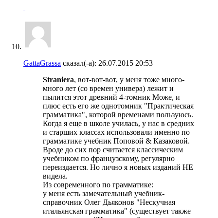
GattaGrassa
сказал(-а):
26.07.2015
20:53
Straniera
, вот-вот-вот, у меня тоже много-
много лет (со времен универа) лежит и
пылится этот древний 4-томник Може, и
плюс есть его же однотомник "Практическая
грамматика", которой временами пользуюсь.
Когда я еще в школе училась, у нас в средних
и старших классах использовали именно по
грамматике учебник Поповой & Казаковой.
Вроде до сих пор считается классическим
учебником по французскому, регулярно
переиздается. Но лично я новых изданий НЕ
видела.
Из современного по грамматике:
у меня есть замечательный учебник-
справочник Олег Дьяконов "Нескучная
итальянская грамматика" (существует также