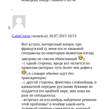
GattaGrassa
сказал(-а):
26.07.2015
16:53
Вот кстати, интересный вопрос про
французский (у меня после языковой
спецшколы по некоторым моментам взгляд
заведомо не совсем объективный
):
- с одной стороны, вроде все читается по
правилам (которых чуть более чем дофига
) и словари обычно идут без
транскрипции;
- с другой стороны, фонетика сложнейшая, и
адекватной передаче русскими буквами не
поддается (по крайней мере, мне пока ни
разу не попадалось);
- встречал ли кто-нибудь найденное решение
этой проблемы? и вообще какой-нить
толковый учебник-самоучитель, который