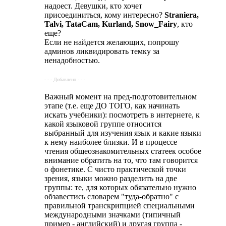
надоест. Девушки, кто хочет
присоединиться, кому интересно?
Straniera,
Talvi, TataCam, Kurland, Snow_Fairy
, кто
еще?
Если не найдется желающих, попрошу
админов ликвидировать темку за
ненадобностью.
- - - Добавлено - - -
Важный момент на пред-подготовительном
этапе (т.е. еще ДО ТОГО, как начинать
искать учебники): посмотреть в интернете, к
какой языковой группе относится
выбранный для изучения язык и какие языки
к нему наиболее близки. И в процессе
чтения общеознакомительных статеек особое
внимание обратить на то, что там говорится
о фонетике. С чисто практической точки
зрения, языки можно разделить на две
группы: те, для которых обязательно нужно
обзавестись словарем "туда-обратно" с
правильной транскрипцией специальными
международными значками (типичный
пример - английский) и другая группа -