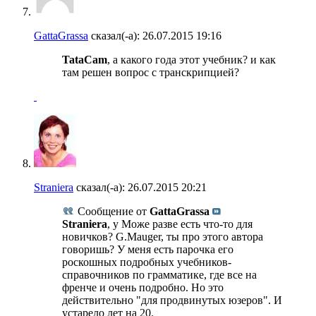
GattaGrassa
сказал(-а):
26.07.2015
19:16
TataCam
, а какого года этот учебник? и как
там решен вопрос с транскрипцией?
Straniera
сказал(-а):
26.07.2015
20:21
Сообщение от
GattaGrassa
Straniera
, у Може разве есть что-то для
новичков? G.Mauger, ты про этого автора
говоришь? У меня есть парочка его
роскошных подробных учебников-
справочников по грамматике, где все на
френче и очень подробно. Но это
действительно "для продвинутых юзеров". И
устарело лет на 20.