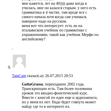
мне кажется, лет на 40)))) даже когда я
училась, мне он казался старым. у него есть
грамматика в 4 частях. там вроде все с
самого начала.хотя когда сам учишься,
наверное надо на русском.
меня вот что интересует: есть ли на
итальянском учебник по грамматике с
упражнениями, такой как учебник Мерфи по
английскому?
TataCam
сказал(-а):
26.07.2015
20:53
GattaGrassa
, переиздание 2002 года.
Транскрипции есть. Там более половины
уроков это вводно-фонетический курс.
Вместе с книгой по идее еще и аудиозаписи,
но у меня их нет. Надо будет глянуть может
найду где то в интернете их.