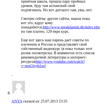
приятная школа, прошла пару пробных
уроков, буду там испанский свой
подтягивать. Но вот датского там, увы, нет.
Смотрю сейчас другие сайты, нашла пока
вот это, вдруг кому
понадобится.
http://www.speakdanish.dk/index.php
но там платно, 129 евро курс.
Еще вот здесь наш парень дает советы по
изучению в России и представляет свой
собственный видеокурс (я пока только этот
ролик посмотрела). В комментах есть список
рекомендуемой литературы и интернет-
ресурсов
http://www.youtube.com/watch?
v=moGby6t2xrI
ANYA
сказал(-а):
25.07.2013
23:35