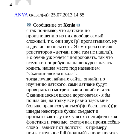
ANYA
сказал(-а):
25.07.2013
14:55
Сообщение от
Xenia
я так понимаю, что датский по
произношению из них вообще самый
сложный, т.к. они звук [р] проглатывают, ну
и другие нюансы есть. Я смотрела список
репетиторов - датчан пока там не нашла)).
Но очень уж хочется попробовать, так что
все-таки попробую на наши курсы начать
ходить, нашла место под названием
"Скандинавская школа".
тогда лучше найдите сайты онлайн по
изучению датского. сами датчане будут
проверять и смотреть ваши ошибки. а эта
Скандинавская школа дороговатая - я бы
пошла бы, да толку все равно здесь мне
больше нравится учиться))))и бесплатно))))и
шведы некоторые буквы съедают и
проглатывают - у них у всех специфическая
фонетика и гласные. смотря как произнесёшь
слово - зависит от долготы - к примеру
прилагательное full (полный) - произносится