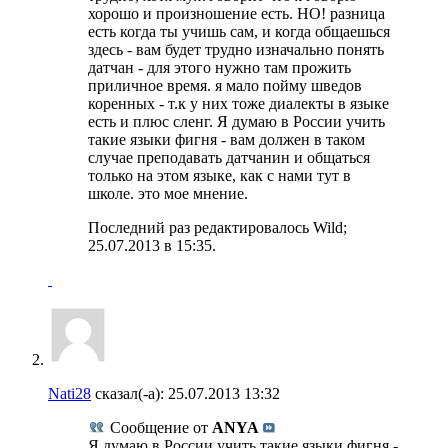
хорошо и произношение есть. НО! разница
есть когда ты учишь сам, и когда общаешься
здесь - вам будет трудно изначально понять
датчан - для этого нужно там прожить
приличное время. я мало пойму шведов
коренных - т.к у них тоже диалекты в языке
есть и плюс сленг. Я думаю в России учить
такие языки фигня - вам должен в таком
случае преподавать датчанин и общаться
только на этом языке, как с нами тут в
школе. это мое мнение.
Последний раз редактировалось Wild;
25.07.2013 в
15:35
.
Nati28
сказал(-а):
25.07.2013
13:32
Сообщение от
ANYA
Я думаю в России учить такие языки фигня -