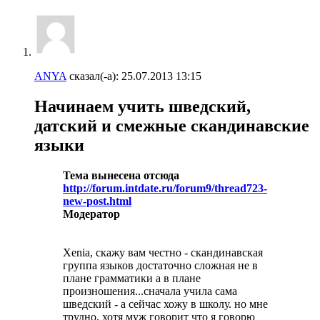
ANYA
сказал(-а):
25.07.2013
13:15
Начинаем учить шведский,
датский и смежные скандинавские
языки
Тема вынесена отсюда
http://forum.intdate.ru/forum9/thread723-
new-post.html
Модератор
Xenia, скажу вам честно - скандинавская
группа языков достаточно сложная не в
плане грамматики а в плане
произношения...сначала учила сама
шведский - а сейчас хожу в школу. но мне
трудно, хотя муж говорит что я говорю