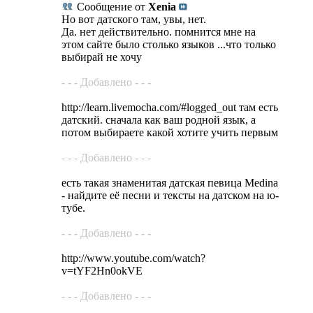
Сообщение от
Xenia
Но вот датского там, увы, нет.
Да. нет действительно. помнится мне на
этом сайте было столько языков ...что только
выбирай не хочу
- - - Добавлено - - -
http://learn.livemocha.com/#logged_out там есть
датский. сначала как ваш родной язык, а
потом выбираете какой хотите учить первым
- - - Добавлено - - -
есть такая знаменитая датская певица Medina
- найдите её песни и тексты на датском на ю-
тубе.
- - - Добавлено - - -
http://www.youtube.com/watch?
v=tYF2Hn0okVE
- - - Добавлено - - -