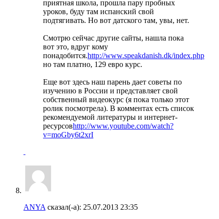
приятная школа, прошла пару пробных
уроков, буду там испанский свой
подтягивать. Но вот датского там, увы, нет.
Смотрю сейчас другие сайты, нашла пока
вот это, вдруг кому
понадобится.
http://www.speakdanish.dk/index.php
но там платно, 129 евро курс.
Еще вот здесь наш парень дает советы по
изучению в России и представляет свой
собственный видеокурс (я пока только этот
ролик посмотрела). В комментах есть список
рекомендуемой литературы и интернет-
ресурсов
http://www.youtube.com/watch?
v=moGby6t2xrI
ANYA
сказал(-а):
25.07.2013
23:35