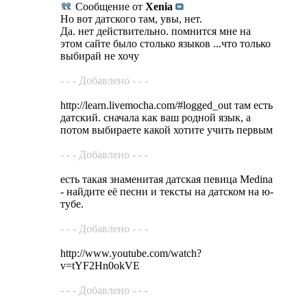
Сообщение от
Xenia
Но вот датского там, увы, нет.
Да. нет действительно. помнится мне на
этом сайте было столько языков ...что только
выбирай не хочу
- - - Добавлено - - -
http://learn.livemocha.com/#logged_out там есть
датский. сначала как ваш родной язык, а
потом выбираете какой хотите учить первым
- - - Добавлено - - -
есть такая знаменитая датская певица Medina
- найдите её песни и тексты на датском на ю-
тубе.
- - - Добавлено - - -
http://www.youtube.com/watch?
v=tYF2Hn0okVE
- - - Добавлено - - -