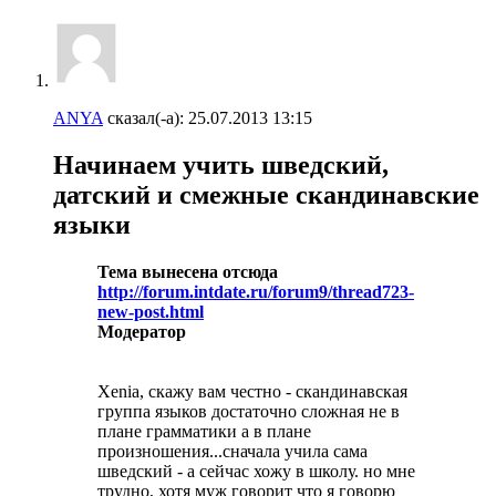
ANYA
сказал(-а):
25.07.2013
13:15
Начинаем учить шведский,
датский и смежные скандинавские
языки
Тема вынесена отсюда
http://forum.intdate.ru/forum9/thread723-
new-post.html
Модератор
Xenia, скажу вам честно - скандинавская
группа языков достаточно сложная не в
плане грамматики а в плане
произношения...сначала учила сама
шведский - а сейчас хожу в школу. но мне
трудно, хотя муж говорит что я говорю