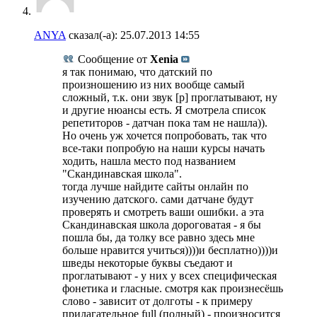
ANYA
сказал(-а):
25.07.2013
14:55
Сообщение от
Xenia
я так понимаю, что датский по
произношению из них вообще самый
сложный, т.к. они звук [р] проглатывают, ну
и другие нюансы есть. Я смотрела список
репетиторов - датчан пока там не нашла)).
Но очень уж хочется попробовать, так что
все-таки попробую на наши курсы начать
ходить, нашла место под названием
"Скандинавская школа".
тогда лучше найдите сайты онлайн по
изучению датского. сами датчане будут
проверять и смотреть ваши ошибки. а эта
Скандинавская школа дороговатая - я бы
пошла бы, да толку все равно здесь мне
больше нравится учиться))))и бесплатно))))и
шведы некоторые буквы съедают и
проглатывают - у них у всех специфическая
фонетика и гласные. смотря как произнесёшь
слово - зависит от долготы - к примеру
прилагательное full (полный) - произносится