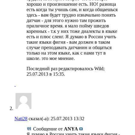
хорошо и произношение есть. НО! разница
есть когда ты учишь сам, и когда общаешься
здесь - вам будет трудно изначально понять
датчан - для этого нужно там прожить
приличное время. я мало пойму шведов
коренных - т.к у них тоже диалекты в языке
есть и плюс сленг. Я думаю в России учить
такие языки фигня - вам должен в таком
случае преподавать датчанин и общаться
только на этом языке, как с нами тут в
школе. это мое мнение.
Последний раз редактировалось Wild;
25.07.2013 в
15:35
.
Nati28
сказал(-а):
25.07.2013
13:32
Сообщение от
ANYA
Я думаю в России учить такие языки фигня -