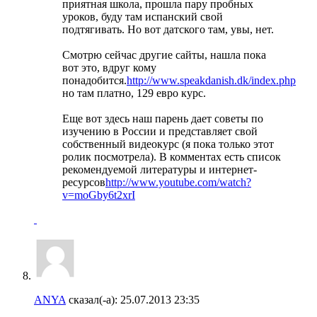
приятная школа, прошла пару пробных
уроков, буду там испанский свой
подтягивать. Но вот датского там, увы, нет.
Смотрю сейчас другие сайты, нашла пока
вот это, вдруг кому
понадобится.
http://www.speakdanish.dk/index.php
но там платно, 129 евро курс.
Еще вот здесь наш парень дает советы по
изучению в России и представляет свой
собственный видеокурс (я пока только этот
ролик посмотрела). В комментах есть список
рекомендуемой литературы и интернет-
ресурсов
http://www.youtube.com/watch?
v=moGby6t2xrI
ANYA
сказал(-а):
25.07.2013
23:35