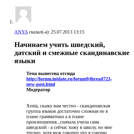
ANYA
сказал(-а):
25.07.2013
13:15
Начинаем учить шведский,
датский и смежные скандинавские
языки
Тема вынесена отсюда
http://forum.intdate.ru/forum9/thread723-
new-post.html
Модератор
Xenia, скажу вам честно - скандинавская
группа языков достаточно сложная не в
плане грамматики а в плане
произношения...сначала учила сама
шведский - а сейчас хожу в школу. но мне
трудно, хотя муж говорит что я говорю