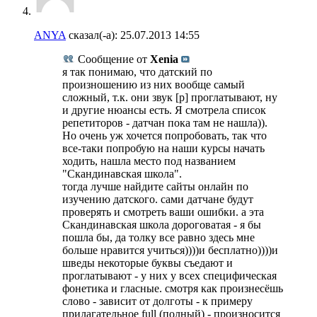
ANYA
сказал(-а):
25.07.2013
14:55
Сообщение от
Xenia
я так понимаю, что датский по
произношению из них вообще самый
сложный, т.к. они звук [р] проглатывают, ну
и другие нюансы есть. Я смотрела список
репетиторов - датчан пока там не нашла)).
Но очень уж хочется попробовать, так что
все-таки попробую на наши курсы начать
ходить, нашла место под названием
"Скандинавская школа".
тогда лучше найдите сайты онлайн по
изучению датского. сами датчане будут
проверять и смотреть ваши ошибки. а эта
Скандинавская школа дороговатая - я бы
пошла бы, да толку все равно здесь мне
больше нравится учиться))))и бесплатно))))и
шведы некоторые буквы съедают и
проглатывают - у них у всех специфическая
фонетика и гласные. смотря как произнесёшь
слово - зависит от долготы - к примеру
прилагательное full (полный) - произносится