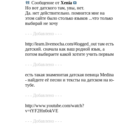
Сообщение от
Xenia
Но вот датского там, увы, нет.
Да. нет действительно. помнится мне на
этом сайте было столько языков ...что только
выбирай не хочу
- - - Добавлено - - -
http://learn.livemocha.com/#logged_out там есть
датский. сначала как ваш родной язык, а
потом выбираете какой хотите учить первым
- - - Добавлено - - -
есть такая знаменитая датская певица Medina
- найдите её песни и тексты на датском на ю-
тубе.
- - - Добавлено - - -
http://www.youtube.com/watch?
v=tYF2Hn0okVE
- - - Добавлено - - -