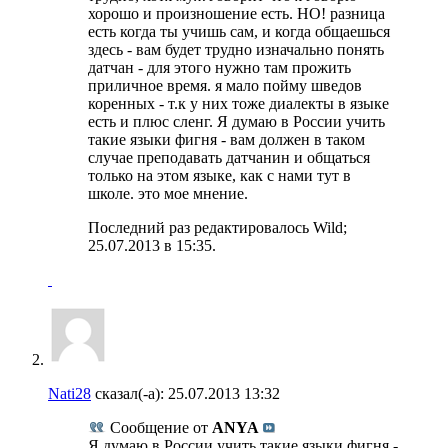
хорошо и произношение есть. НО! разница
есть когда ты учишь сам, и когда общаешься
здесь - вам будет трудно изначально понять
датчан - для этого нужно там прожить
приличное время. я мало пойму шведов
коренных - т.к у них тоже диалекты в языке
есть и плюс сленг. Я думаю в России учить
такие языки фигня - вам должен в таком
случае преподавать датчанин и общаться
только на этом языке, как с нами тут в
школе. это мое мнение.
Последний раз редактировалось Wild;
25.07.2013 в
15:35
.
Nati28
сказал(-а):
25.07.2013
13:32
Сообщение от
ANYA
Я думаю в России учить такие языки фигня -