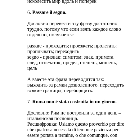
исколесить мир вдоль и поперек
6.
Passare il segno.
Дословно перевести эту фразу достаточно
трудно, потому что если взять каждое слово
отдельно, получается:
passare - проходить; проезжать; пролетать;
проплывать; переходить
segno - признак; симптом; знак, примета,
след; отпечаток, предел, степень, мишень,
цель
А вместе эта фраза переводится так:
выходить за рамки дозволенного, переходить
всякие границы, переборщить.
7.
Roma non è stata costruita in un giorno.
Дословно: Рим не построили за один день –
итальянская пословица.
Расшифровка: Usiamo questo proverbio per dire
che qualcosa necessita di tempo e pazienza per
essere portata a termine, o che comunque, con