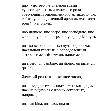
uno - употребляется перед всеми
существительными мужского рода,
требующими определенного артикля lo (см.
таблицу "определенный артикль мужского
рода"), например:
uno straniero, uno scopo, uno scenografo, uno
zoo, uno gnomo, uno psicologo (un psicologo);
un - во всех остальных случаях (включая
начальный гласный) неопределенный
артикль имеет форму un, например:
un albero, un bambino, un giorno, un mare, un
quadro.
Женский род (единственное число)
una - перед всеми словами женского рода,
начинающимися с любых согласных,
например:
una bambina, una casa, una matita: