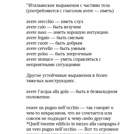
"Итальянские выражения с частями тела
(употребляются с глаголом avere — иметь)
avere orecchio — иметь слух
avere culo — быть везучим
avere naso — иметь хорошую интуицию
avere fegato — быть смелым
avere cuore — быть добрым
avere cervello — быть умным
avere polso — быть энергичным
avere stomaco — уметь справляться с
неприятными ситуациями
Другие устойчивые выражения в более
тяжелых конструкциях:
avere l’acqua alla gola — быть в безвыходном
положении
essere un pugno nell’occhio — так говорят о
чем-то некрасивом, что не сочетается или
совсем не подходит к чему-либо другому
*Quell’enorme edificio in mezzo alla campagna è
un vero pugno nell’occhio. — Вот то огромное