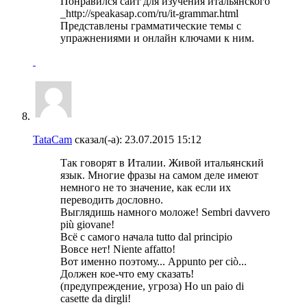
Понравился сайт для изучения итальянского
_http://speakasap.com/ru/it-grammar.html
Представлены грамматические темы с
упражнениями и онлайн ключами к ним.
TataCam
сказал(-а):
23.07.2015
15:12
Так говорят в Италии. Живой итальянский
язык. Многие фразы на самом деле имеют
немного не то значение, как если их
переводить дословно.
Выглядишь намного моложе! Sembri davvero
più giovane!
Вcё с самого начала tutto dal principio
Вовсе нет! Niente affatto!
Вот именно поэтому... Appunto per ciò...
Должен кое-что ему сказать!
(предупреждение, угроза) Ho un paio di
casette da dirgli!