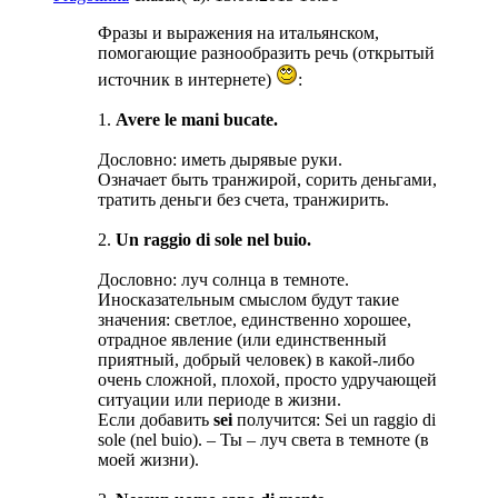
Фразы и выражения на итальянском,
помогающие разнообразить речь (открытый
источник в интернете)
:
1.
Avere le mani bucate.
Дословно: иметь дырявые руки.
Означает быть транжирой, сорить деньгами,
тратить деньги без счета, транжирить.
2.
Un raggio di sole nel buio.
Дословно: луч солнца в темноте.
Иносказательным смыслом будут такие
значения: светлое, единственно хорошее,
отрадное явление (или единственный
приятный, добрый человек) в какой-либо
очень сложной, плохой, просто удручающей
ситуации или периоде в жизни.
Если добавить
sei
получится: Sei un raggio di
sole (nel buio). – Ты – луч света в темноте (в
моей жизни).