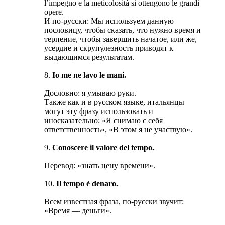
l’impegno e la meticolosità si ottengono le grandi
opere.
И по-русски: Мы используем данную
пословицу, чтобы сказать, что нужно время и
терпение, чтобы завершить начатое, или же,
усердие и скрупулезность приводят к
выдающимся результатам.
8.
Io me ne lavo le mani.
Дословно: я умываю руки.
Также как и в русском языке, итальянцы
могут эту фразу использовать и
иносказательно: «Я снимаю с себя
ответственность», «В этом я не участвую».
9.
Conoscere il valore del tempo.
Перевод: «знать цену времени».
10.
Il tempo è denaro.
Всем известная фраза, по-русски звучит:
«Время — деньги».