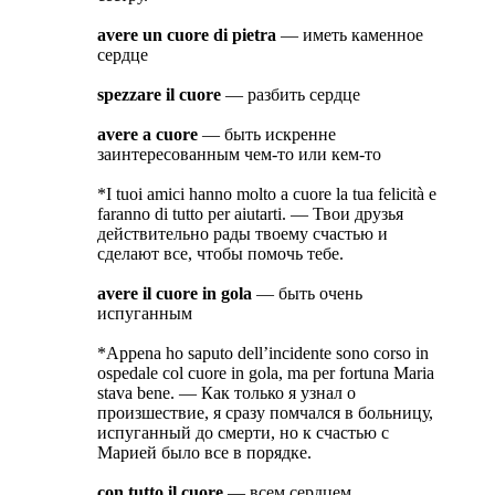
avere un cuore di pietra
— иметь каменное
сердце
spezzare il cuore
— разбить сердце
avere a cuore
— быть искренне
заинтересованным чем-то или кем-то
*I tuoi amici hanno molto a cuore la tua felicità e
faranno di tutto per aiutarti. — Твои друзья
действительно рады твоему счастью и
сделают все, чтобы помочь тебе.
avere il cuore in gola
— быть очень
испуганным
*Appena ho saputo dell’incidente sono corso in
ospedale col cuore in gola, ma per fortuna Maria
stava bene. — Как только я узнал о
произшествие, я сразу помчался в больницу,
испуганный до смерти, но к счастью с
Марией было все в порядке.
con tutto il cuore
— всем сердцем