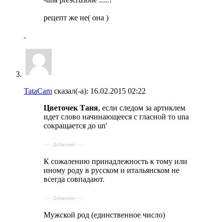
рецепт же не( она )
TataCam
сказал(-а):
16.02.2015
02:22
Цветочек Таня
, если следом за артиклем
идет слово начинающееся с гласной то una
сокращается до un'
- - - Добавлено - - -
К сожалению принадлежность к тому или
иному роду в русском и итальянском не
всегда совпадают.
- - - Добавлено - - -
Мужской род (единственное число)