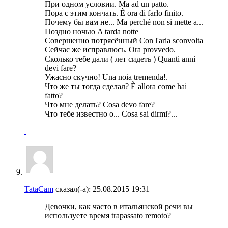
При одном условии. Ma ad un patto.
Пора с этим кончать. È ora di farlo finito.
Почему бы вам не... Ma perché non si mette a...
Поздно ночью A tarda notte
Совершенно потрясённый Con l'aria sconvolta
Сейчас же исправлюсь. Ora provvedo.
Сколько тебе дали ( лет сидеть ) Quanti anni
devi fare?
Ужасно скучно! Una noia tremenda!.
Что же ты тогда сделал? È allora come hai
fatto?
Что мне делать? Cosa devo fare?
Что тебе известно о... Cosa sai dirmi?...
TataCam
сказал(-а):
25.08.2015
19:31
Девочки, как часто в итальянской речи вы
используете время trapassato remoto?