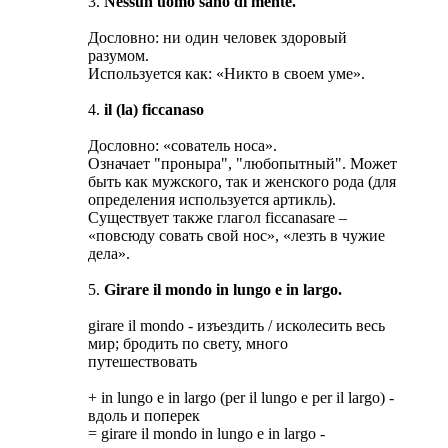
3.
Nessun uomo sano di mente.
Дословно: ни один человек здоровый
разумом.
Используется как: «Никто в своем уме».
4.
il (la) ficcanaso
Дословно: «сователь носа».
Означает "проныра", "любопытный". Может
быть как мужского, так и женского рода (для
определения используется артикль).
Существует также глагол ficcanasare –
«повсюду совать свой нос», «лезть в чужие
дела».
5.
Girare il mondo in lungo e in largo.
girare il mondo - изъездить / исколесить весь
мир; бродить по свету, много
путешествовать
+ in lungo e in largo (per il lungo e per il largo) -
вдоль и поперек
= girare il mondo in lungo e in largo -