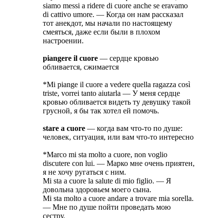
siamo messi a ridere di cuore anche se eravamo
di cattivo umore. — Когда он нам рассказал
тот анекдот, мы начали по настоящему
смеяться, даже если были в плохом
настроении.
piangere il cuore
— сердце кровью
обливается, сжимается
*Mi piange il cuore a vedere quella ragazza così
triste, vorrei tanto aiutarla — У меня сердце
кровью обливается видеть ту девушку такой
грусной, я бы так хотел ей помочь.
stare a cuore
— когда вам что-то по душе:
человек, ситуация, или вам что-то интересно
*Marco mi sta molto a cuore, non voglio
discutere con lui. — Марко мне очень приятен,
я не хочу ругаться с ним.
Mi sta a cuore la salute di mio figlio. — Я
довольна здоровьем моего сына.
Mi sta molto a cuore andare a trovare mia sorella.
— Мне по душе пойти проведать мою
сестру.