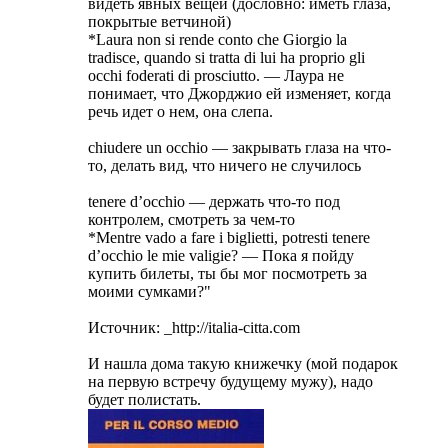
видеть явных вещей (дословно: иметь глаза,
покрытые ветчиной)
*Laura non si rende conto che Giorgio la
tradisce, quando si tratta di lui ha proprio gli
occhi foderati di prosciutto. — Лаура не
понимает, что Джорджио ей изменяет, когда
речь идет о нем, она слепа.
chiudere un occhio — закрывать глаза на что-
то, делать вид, что ничего не случилось
tenere d’occhio — держать что-то под
контролем, смотреть за чем-то
*Mentre vado a fare i biglietti, potresti tenere
d’occhio le mie valigie? — Пока я пойду
купить билеты, ты бы мог посмотреть за
моими сумками?"
Источник: _http://italia-citta.com
И нашла дома такую книжечку (мой подарок
на первую встречу будущему мужу), надо
будет полистать.