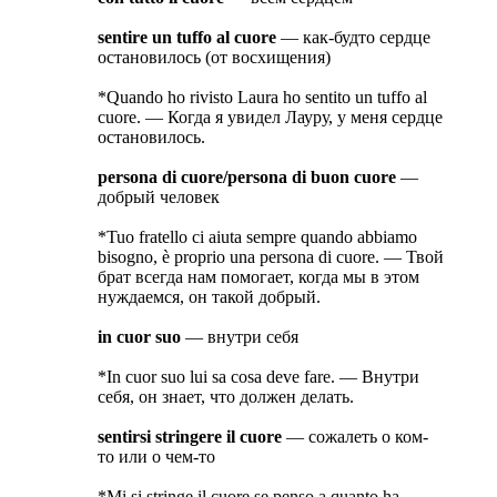
sentire un tuffo al cuore
— как-будто сердце
остановилось (от восхищения)
*Quando ho rivisto Laura ho sentito un tuffo al
cuore. — Когда я увидел Лауру, у меня сердце
остановилось.
persona di cuore/persona di buon cuore
—
добрый человек
*Tuo fratello ci aiuta sempre quando abbiamo
bisogno, è proprio una persona di cuore. — Твой
брат всегда нам помогает, когда мы в этом
нуждаемся, он такой добрый.
in cuor suo
— внутри себя
*In cuor suo lui sa cosa deve fare. — Внутри
себя, он знает, что должен делать.
sentirsi stringere il cuore
— сожалеть о ком-
то или о чем-то
*Mi si stringe il cuore se penso a quanto ha