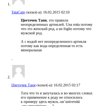
TataCam
сказал(-а):
16.02.2015
02:10
Цветочек Таня
, это правила
неопределенных артиклей. Una rotta потому
что это женский род, а un foglio потому что
мужской род.
А с водой нет неопределенного артикля
потому как вода определенная то есть
минеральная
Цветочек Таня
сказал(-а):
16.02.2015
02:17
Тата что то я запуталась и во многих словах
его применение к роду не относилось
к примеру здесь мужск.-un`università
-una prescrizione .....?