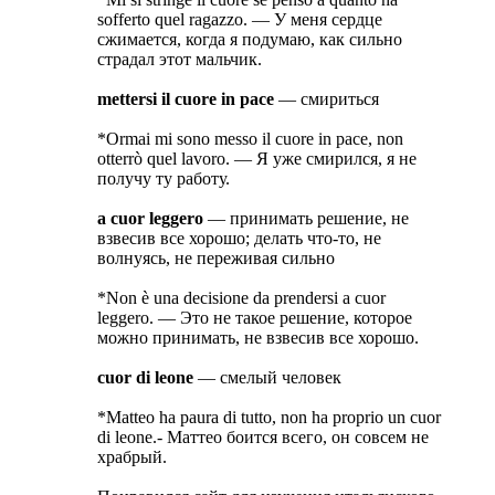
sofferto quel ragazzo. — У меня сердце
сжимается, когда я подумаю, как сильно
страдал этот мальчик.
mettersi il cuore in pace
— смириться
*Ormai mi sono messo il cuore in pace, non
otterrò quel lavoro. — Я уже смирился, я не
получу ту работу.
a cuor leggero
— принимать решение, не
взвесив все хорошо; делать что-то, не
волнуясь, не переживая сильно
*Non è una decisione da prendersi a cuor
leggero. — Это не такое решение, которое
можно принимать, не взвесив все хорошо.
cuor di leone
— смелый человек
*Matteo ha paura di tutto, non ha proprio un cuor
di leone.- Маттео боится всего, он совсем не
храбрый.