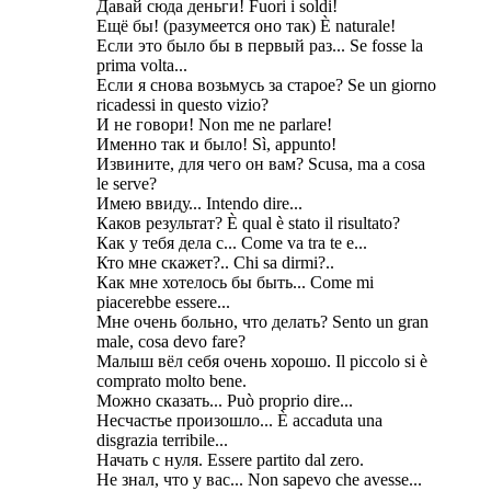
Давай сюда деньги! Fuori i soldi!
Ещё бы! (разумеется оно так) È naturale!
Если это было бы в первый раз... Se fosse la
prima volta...
Если я снова возьмусь за старое? Se un giorno
ricadessi in questo vizio?
И не говори! Non me ne parlare!
Именно так и было! Sì, appunto!
Извините, для чего он вам? Scusa, ma a cosa
le serve?
Имею ввиду... Intendo dire...
Каков результат? È qual è stato il risultato?
Как у тебя дела с... Come va tra te e...
Кто мне скажет?.. Chi sa dirmi?..
Как мне хотелось бы быть... Come mi
piacerebbe essere...
Мне очень больно, что делать? Sento un gran
male, cosa devo fare?
Малыш вёл себя очень хорошо. Il piccolo si è
comprato molto bene.
Можно сказать... Può proprio dire...
Несчастье произошло... È accaduta una
disgrazia terribile...
Начать с нуля. Essere partito dal zero.
Не знал, что у вас... Non sapevo che avesse...