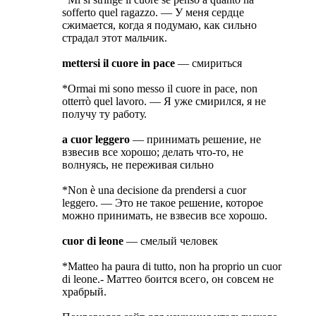
sofferto quel ragazzo. — У меня сердце
сжимается, когда я подумаю, как сильно
страдал этот мальчик.
mettersi il cuore in pace
— смириться
*Ormai mi sono messo il cuore in pace, non
otterrò quel lavoro. — Я уже смирился, я не
получу ту работу.
a cuor leggero
— принимать решение, не
взвесив все хорошо; делать что-то, не
волнуясь, не переживая сильно
*Non è una decisione da prendersi a cuor
leggero. — Это не такое решение, которое
можно принимать, не взвесив все хорошо.
cuor di leone
— смелый человек
*Matteo ha paura di tutto, non ha proprio un cuor
di leone.- Маттео боится всего, он совсем не
храбрый.