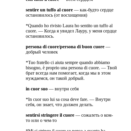
sentire un tuffo al cuore
— как-будто сердце
остановилось (от восхищения)
*Quando ho rivisto Laura ho sentito un tuffo al
cuore. — Когда я увидел Лауру, у меня сердце
остановилось.
persona di cuore/persona di buon cuore
—
добрый человек
*Tuo fratello ci aiuta sempre quando abbiamo
bisogno, è proprio una persona di cuore. — Твой
брат всегда нам помогает, когда мы в этом
нуждаемся, он такой добрый.
in cuor suo
— внутри себя
*In cuor suo lui sa cosa deve fare. — Внутри
себя, он знает, что должен делать.
sentirsi stringere il cuore
— сожалеть о ком-
то или о чем-то
*Mi si stringe il cuore se penso a quanto ha