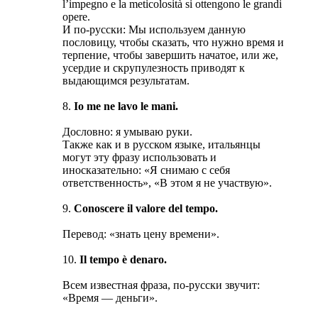
l’impegno e la meticolosità si ottengono le grandi
opere.
И по-русски: Мы используем данную
пословицу, чтобы сказать, что нужно время и
терпение, чтобы завершить начатое, или же,
усердие и скрупулезность приводят к
выдающимся результатам.
8.
Io me ne lavo le mani.
Дословно: я умываю руки.
Также как и в русском языке, итальянцы
могут эту фразу использовать и
иносказательно: «Я снимаю с себя
ответственность», «В этом я не участвую».
9.
Conoscere il valore del tempo.
Перевод: «знать цену времени».
10.
Il tempo è denaro.
Всем известная фраза, по-русски звучит:
«Время — деньги».