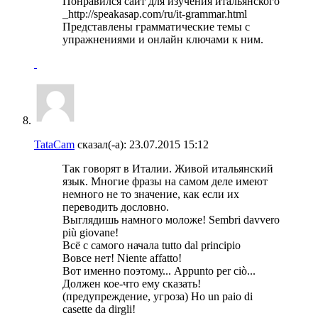
Понравился сайт для изучения итальянского
_http://speakasap.com/ru/it-grammar.html
Представлены грамматические темы с
упражнениями и онлайн ключами к ним.
TataCam
сказал(-а):
23.07.2015
15:12
Так говорят в Италии. Живой итальянский
язык. Многие фразы на самом деле имеют
немного не то значение, как если их
переводить дословно.
Выглядишь намного моложе! Sembri davvero
più giovane!
Вcё с самого начала tutto dal principio
Вовсе нет! Niente affatto!
Вот именно поэтому... Appunto per ciò...
Должен кое-что ему сказать!
(предупреждение, угроза) Ho un paio di
casette da dirgli!