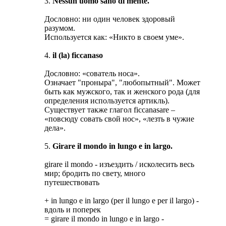
3.
Nessun uomo sano di mente.
Дословно: ни один человек здоровый
разумом.
Используется как: «Никто в своем уме».
4.
il (la) ficcanaso
Дословно: «сователь носа».
Означает "проныра", "любопытный". Может
быть как мужского, так и женского рода (для
определения используется артикль).
Существует также глагол ficcanasare –
«повсюду совать свой нос», «лезть в чужие
дела».
5.
Girare il mondo in lungo e in largo.
girare il mondo - изъездить / исколесить весь
мир; бродить по свету, много
путешествовать
+ in lungo e in largo (per il lungo e per il largo) -
вдоль и поперек
= girare il mondo in lungo e in largo -