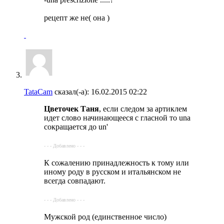
рецепт же не( она )
TataCam
сказал(-а):
16.02.2015
02:22
Цветочек Таня
, если следом за артиклем
идет слово начинающееся с гласной то una
сокращается до un'
- - - Добавлено - - -
К сожалению принадлежность к тому или
иному роду в русском и итальянском не
всегда совпадают.
- - - Добавлено - - -
Мужской род (единственное число)