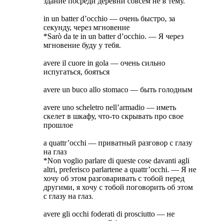
здание посреди деревни совсем не в тему.
in un batter d’occhio — очень быстро, за
секунду, через мгновение
*Sarò da te in un batter d’occhio. — Я через
мгновение буду у тебя.
avere il cuore in gola — очень сильно
испугаться, бояться
avere un buco allo stomaco — быть голодным
avere uno scheletro nell’armadio — иметь
скелет в шкафу, что-то скрывать про свое
прошлое
a quattr’occhi — приватный разговор с глазу
на глаз
*Non voglio parlare di queste cose davanti agli
altri, preferisco parlartene a quattr’occhi. — Я не
хочу об этом разговаривать с тобой перед
другими, я хочу с тобой поговорить об этом
с глазу на глаз.
avere gli occhi foderati di prosciutto — не