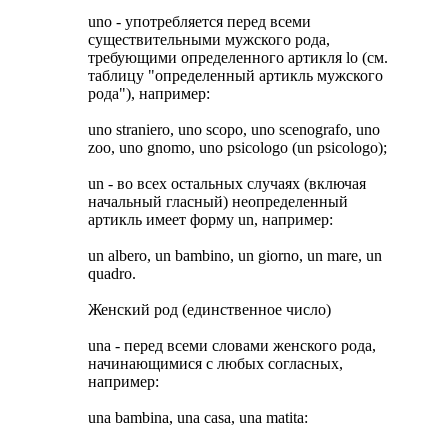
uno - употребляется перед всеми
существительными мужского рода,
требующими определенного артикля lo (см.
таблицу "определенный артикль мужского
рода"), например:
uno straniero, uno scopo, uno scenografo, uno
zoo, uno gnomo, uno psicologo (un psicologo);
un - во всех остальных случаях (включая
начальный гласный) неопределенный
артикль имеет форму un, например:
un albero, un bambino, un giorno, un mare, un
quadro.
Женский род (единственное число)
una - перед всеми словами женского рода,
начинающимися с любых согласных,
например:
una bambina, una casa, una matita: