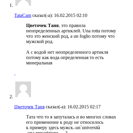
TataCam
сказал(-а):
16.02.2015
02:10
Цветочек Таня
, это правила
неопределенных артиклей. Una rotta потому
что это женский род, а un foglio потому что
мужской род.
А с водой нет неопределенного артикля
потому как вода определенная то есть
минеральная
Цветочек Таня
сказал(-а):
16.02.2015
02:17
Тата что то я запуталась и во многих словах
его применение к роду не относилось
к примеру здесь мужск.-un`università
-una prescrizione .....?