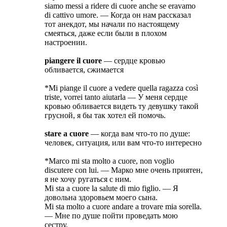
siamo messi a ridere di cuore anche se eravamo
di cattivo umore. — Когда он нам рассказал
тот анекдот, мы начали по настоящему
смеяться, даже если были в плохом
настроении.
piangere il cuore
— сердце кровью
обливается, сжимается
*Mi piange il cuore a vedere quella ragazza così
triste, vorrei tanto aiutarla — У меня сердце
кровью обливается видеть ту девушку такой
грусной, я бы так хотел ей помочь.
stare a cuore
— когда вам что-то по душе:
человек, ситуация, или вам что-то интересно
*Marco mi sta molto a cuore, non voglio
discutere con lui. — Марко мне очень приятен,
я не хочу ругаться с ним.
Mi sta a cuore la salute di mio figlio. — Я
довольна здоровьем моего сына.
Mi sta molto a cuore andare a trovare mia sorella.
— Мне по душе пойти проведать мою
сестру.