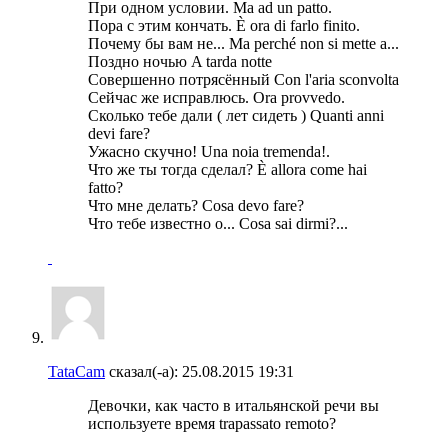
При одном условии. Ma ad un patto.
Пора с этим кончать. È ora di farlo finito.
Почему бы вам не... Ma perché non si mette a...
Поздно ночью A tarda notte
Совершенно потрясённый Con l'aria sconvolta
Сейчас же исправлюсь. Ora provvedo.
Сколько тебе дали ( лет сидеть ) Quanti anni
devi fare?
Ужасно скучно! Una noia tremenda!.
Что же ты тогда сделал? È allora come hai
fatto?
Что мне делать? Cosa devo fare?
Что тебе известно о... Cosa sai dirmi?...
TataCam
сказал(-а):
25.08.2015
19:31
Девочки, как часто в итальянской речи вы
используете время trapassato remoto?