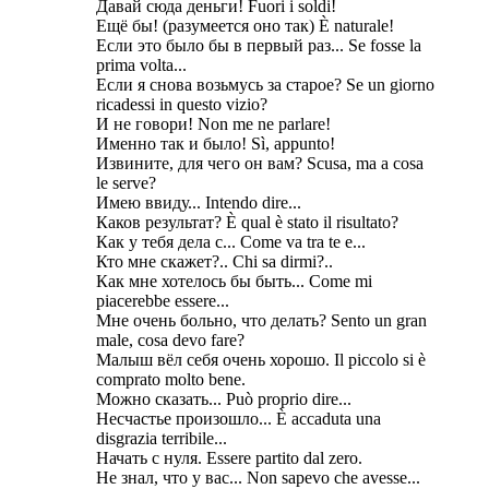
Давай сюда деньги! Fuori i soldi!
Ещё бы! (разумеется оно так) È naturale!
Если это было бы в первый раз... Se fosse la
prima volta...
Если я снова возьмусь за старое? Se un giorno
ricadessi in questo vizio?
И не говори! Non me ne parlare!
Именно так и было! Sì, appunto!
Извините, для чего он вам? Scusa, ma a cosa
le serve?
Имею ввиду... Intendo dire...
Каков результат? È qual è stato il risultato?
Как у тебя дела с... Come va tra te e...
Кто мне скажет?.. Chi sa dirmi?..
Как мне хотелось бы быть... Come mi
piacerebbe essere...
Мне очень больно, что делать? Sento un gran
male, cosa devo fare?
Малыш вёл себя очень хорошо. Il piccolo si è
comprato molto bene.
Можно сказать... Può proprio dire...
Несчастье произошло... È accaduta una
disgrazia terribile...
Начать с нуля. Essere partito dal zero.
Не знал, что у вас... Non sapevo che avesse...