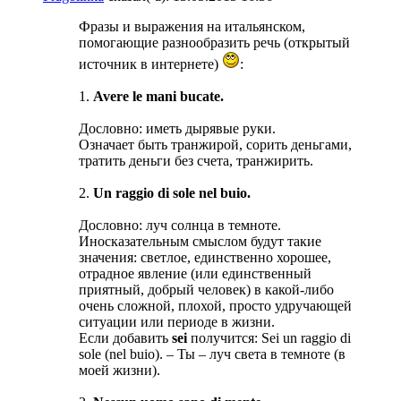
Фразы и выражения на итальянском,
помогающие разнообразить речь (открытый
источник в интернете)
:
1.
Avere le mani bucate.
Дословно: иметь дырявые руки.
Означает быть транжирой, сорить деньгами,
тратить деньги без счета, транжирить.
2.
Un raggio di sole nel buio.
Дословно: луч солнца в темноте.
Иносказательным смыслом будут такие
значения: светлое, единственно хорошее,
отрадное явление (или единственный
приятный, добрый человек) в какой-либо
очень сложной, плохой, просто удручающей
ситуации или периоде в жизни.
Если добавить
sei
получится: Sei un raggio di
sole (nel buio). – Ты – луч света в темноте (в
моей жизни).