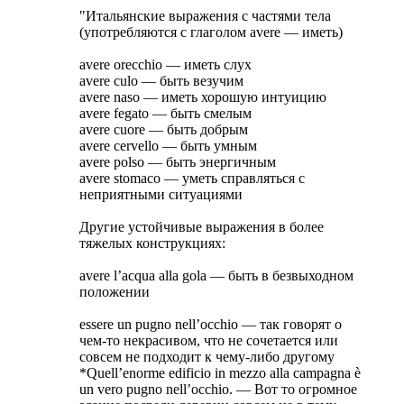
"Итальянские выражения с частями тела
(употребляются с глаголом avere — иметь)
avere orecchio — иметь слух
avere culo — быть везучим
avere naso — иметь хорошую интуицию
avere fegato — быть смелым
avere cuore — быть добрым
avere cervello — быть умным
avere polso — быть энергичным
avere stomaco — уметь справляться с
неприятными ситуациями
Другие устойчивые выражения в более
тяжелых конструкциях:
avere l’acqua alla gola — быть в безвыходном
положении
essere un pugno nell’occhio — так говорят о
чем-то некрасивом, что не сочетается или
совсем не подходит к чему-либо другому
*Quell’enorme edificio in mezzo alla campagna è
un vero pugno nell’occhio. — Вот то огромное