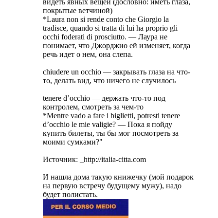
видеть явных вещей (дословно: иметь глаза,
покрытые ветчиной)
*Laura non si rende conto che Giorgio la
tradisce, quando si tratta di lui ha proprio gli
occhi foderati di prosciutto. — Лаура не
понимает, что Джорджио ей изменяет, когда
речь идет о нем, она слепа.
chiudere un occhio — закрывать глаза на что-
то, делать вид, что ничего не случилось
tenere d’occhio — держать что-то под
контролем, смотреть за чем-то
*Mentre vado a fare i biglietti, potresti tenere
d’occhio le mie valigie? — Пока я пойду
купить билеты, ты бы мог посмотреть за
моими сумками?"
Источник: _http://italia-citta.com
И нашла дома такую книжечку (мой подарок
на первую встречу будущему мужу), надо
будет полистать.