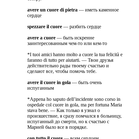
avere un cuore di pietra
— иметь каменное
сердце
spezzare il cuore
— разбить сердце
avere a cuore
— быть искренне
заинтересованным чем-то или кем-то
*I tuoi amici hanno molto a cuore la tua felicità e
faranno di tutto per aiutarti. — Твои друзья
действительно рады твоему счастью и
сделают все, чтобы помочь тебе.
avere il cuore in gola
— быть очень
испуганным
*Appena ho saputo dell’incidente sono corso in
ospedale col cuore in gola, ma per fortuna Maria
stava bene. — Как только я узнал о
произшествие, я сразу помчался в больницу,
испуганный до смерти, но к счастью с
Марией было все в порядке.
con tutto il cuore
— всем сердцем