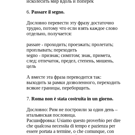
исколесить мир вдоль и поперек
6.
Passare il segno.
Дословно перевести эту фразу достаточно
трудно, потому что если взять каждое слово
отдельно, получается:
passare - проходить; проезжать; пролетать;
проплывать; переходить
segno - признак; симптом; знак, примета,
след; отпечаток, предел, степень, мишень,
цель
А вместе эта фраза переводится так:
выходить за рамки дозволенного, переходить
всякие границы, переборщить.
7.
Roma non è stata costruita in un giorno.
Дословно: Рим не построили за один день –
итальянская пословица.
Расшифровка: Usiamo questo proverbio per dire
che qualcosa necessita di tempo e pazienza per
essere portata a termine, o che comunque, con