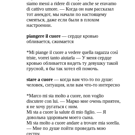
siamo messi a ridere di cuore anche se eravamo
di cattivo umore. — Когда он нам рассказал
тот анекдот, мы начали по настоящему
смеяться, даже если были в плохом
настроении.
piangere il cuore
— сердце кровью
обливается, сжимается
*Mi piange il cuore a vedere quella ragazza così
triste, vorrei tanto aiutarla — У меня сердце
кровью обливается видеть ту девушку такой
грусной, я бы так хотел ей помочь.
stare a cuore
— когда вам что-то по душе:
человек, ситуация, или вам что-то интересно
*Marco mi sta molto a cuore, non voglio
discutere con lui. — Марко мне очень приятен,
я не хочу ругаться с ним.
Mi sta a cuore la salute di mio figlio. — Я
довольна здоровьем моего сына.
Mi sta molto a cuore andare a trovare mia sorella.
— Мне по душе пойти проведать мою
сестру.