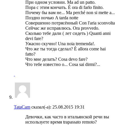
При одном условии. Ma ad un patto.
Пора с этим кончать. È ora di farlo finito.
Почему бы вам не... Ma perché non si mette a...
Поздно ночью A tarda notte
Совершенно потрясённый Con l'aria sconvolta
Сейчас же исправлюсь. Ora provvedo.
Сколько тебе дали ( лет сидеть ) Quanti anni
devi fare?
Ужасно скучно! Una noia tremenda!.
Что же ты тогда сделал? È allora come hai
fatto?
Что мне делать? Cosa devo fare?
Что тебе известно о... Cosa sai dirmi?...
TataCam
сказал(-а):
25.08.2015
19:31
Девочки, как часто в итальянской речи вы
используете время trapassato remoto?