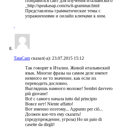
Понравился сайт для изучения итальянского
_http://speakasap.com/ru/it-grammar.html
Представлены грамматические темы с
упражнениями и онлайн ключами к ним.
TataCam
сказал(-а):
23.07.2015
15:12
Так говорят в Италии. Живой итальянский
язык. Многие фразы на самом деле имеют
немного не то значение, как если их
переводить дословно.
Выглядишь намного моложе! Sembri davvero
più giovane!
Вcё с самого начала tutto dal principio
Вовсе нет! Niente affatto!
Вот именно поэтому... Appunto per ciò...
Должен кое-что ему сказать!
(предупреждение, угроза) Ho un paio di
casette da dirgli!