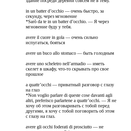
здание посреди деревни совсем не в тему.
in un batter d’occhio — очень быстро, за
секунду, через мгновение
*Sarò da te in un batter d’occhio. — Я через
мгновение буду у тебя.
avere il cuore in gola — очень сильно
испугаться, бояться
avere un buco allo stomaco — быть голодным
avere uno scheletro nell’armadio — иметь
скелет в шкафу, что-то скрывать про свое
прошлое
a quattr’occhi — приватный разговор с глазу
на глаз
*Non voglio parlare di queste cose davanti agli
altri, preferisco parlartene a quattr’occhi. — Я не
хочу об этом разговаривать с тобой перед
другими, я хочу с тобой поговорить об этом
с глазу на глаз.
avere gli occhi foderati di prosciutto — не