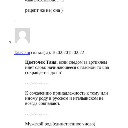
рецепт же не( она )
TataCam
сказал(-а):
16.02.2015
02:22
Цветочек Таня
, если следом за артиклем
идет слово начинающееся с гласной то una
сокращается до un'
- - - Добавлено - - -
К сожалению принадлежность к тому или
иному роду в русском и итальянском не
всегда совпадают.
- - - Добавлено - - -
Мужской род (единственное число)