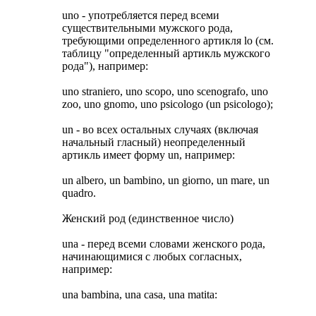
uno - употребляется перед всеми
существительными мужского рода,
требующими определенного артикля lo (см.
таблицу "определенный артикль мужского
рода"), например:
uno straniero, uno scopo, uno scenografo, uno
zoo, uno gnomo, uno psicologo (un psicologo);
un - во всех остальных случаях (включая
начальный гласный) неопределенный
артикль имеет форму un, например:
un albero, un bambino, un giorno, un mare, un
quadro.
Женский род (единственное число)
una - перед всеми словами женского рода,
начинающимися с любых согласных,
например:
una bambina, una casa, una matita: