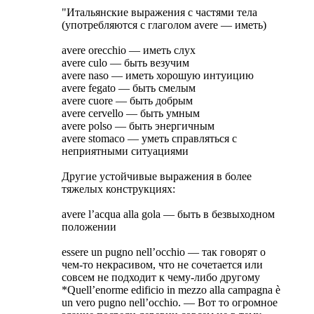
"Итальянские выражения с частями тела
(употребляются с глаголом avere — иметь)
avere orecchio — иметь слух
avere culo — быть везучим
avere naso — иметь хорошую интуицию
avere fegato — быть смелым
avere cuore — быть добрым
avere cervello — быть умным
avere polso — быть энергичным
avere stomaco — уметь справляться с
неприятными ситуациями
Другие устойчивые выражения в более
тяжелых конструкциях:
avere l’acqua alla gola — быть в безвыходном
положении
essere un pugno nell’occhio — так говорят о
чем-то некрасивом, что не сочетается или
совсем не подходит к чему-либо другому
*Quell’enorme edificio in mezzo alla campagna è
un vero pugno nell’occhio. — Вот то огромное