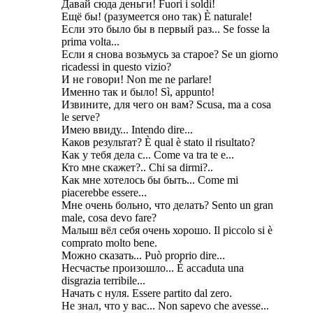
Давай сюда деньги! Fuori i soldi!
Ещё бы! (разумеется оно так) È naturale!
Если это было бы в первый раз... Se fosse la
prima volta...
Если я снова возьмусь за старое? Se un giorno
ricadessi in questo vizio?
И не говори! Non me ne parlare!
Именно так и было! Sì, appunto!
Извините, для чего он вам? Scusa, ma a cosa
le serve?
Имею ввиду... Intendo dire...
Каков результат? È qual è stato il risultato?
Как у тебя дела с... Come va tra te e...
Кто мне скажет?.. Chi sa dirmi?..
Как мне хотелось бы быть... Come mi
piacerebbe essere...
Мне очень больно, что делать? Sento un gran
male, cosa devo fare?
Малыш вёл себя очень хорошо. Il piccolo si è
comprato molto bene.
Можно сказать... Può proprio dire...
Несчастье произошло... È accaduta una
disgrazia terribile...
Начать с нуля. Essere partito dal zero.
Не знал, что у вас... Non sapevo che avesse...