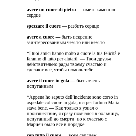
avere un cuore di pietra
— иметь каменное
сердце
spezzare il cuore
— разбить сердце
avere a cuore
— быть искренне
заинтересованным чем-то или кем-то
*I tuoi amici hanno molto a cuore la tua felicità e
faranno di tutto per aiutarti. — Твои друзья
действительно рады твоему счастью и
сделают все, чтобы помочь тебе.
avere il cuore in gola
— быть очень
испуганным
*Appena ho saputo dell’incidente sono corso in
ospedale col cuore in gola, ma per fortuna Maria
stava bene. — Как только я узнал о
произшествие, я сразу помчался в больницу,
испуганный до смерти, но к счастью с
Марией было все в порядке.
con tutto il cuore
— всем сердцем