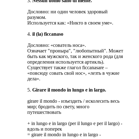
3.
Nessun uomo sano di mente.
Дословно: ни один человек здоровый
разумом.
Используется как: «Никто в своем уме».
4.
il (la) ficcanaso
Дословно: «сователь носа».
Означает "проныра", "любопытный". Может
быть как мужского, так и женского рода (для
определения используется артикль).
Существует также глагол ficcanasare –
«повсюду совать свой нос», «лезть в чужие
дела».
5.
Girare il mondo in lungo e in largo.
girare il mondo - изъездить / исколесить весь
мир; бродить по свету, много
путешествовать
+ in lungo e in largo (per il lungo e per il largo) -
вдоль и поперек
= girare il mondo in lungo e in largo -