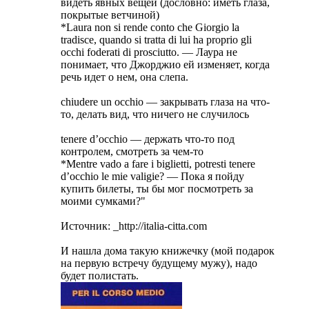
видеть явных вещей (дословно: иметь глаза,
покрытые ветчиной)
*Laura non si rende conto che Giorgio la
tradisce, quando si tratta di lui ha proprio gli
occhi foderati di prosciutto. — Лаура не
понимает, что Джорджио ей изменяет, когда
речь идет о нем, она слепа.
chiudere un occhio — закрывать глаза на что-
то, делать вид, что ничего не случилось
tenere d’occhio — держать что-то под
контролем, смотреть за чем-то
*Mentre vado a fare i biglietti, potresti tenere
d’occhio le mie valigie? — Пока я пойду
купить билеты, ты бы мог посмотреть за
моими сумками?"
Источник: _http://italia-citta.com
И нашла дома такую книжечку (мой подарок
на первую встречу будущему мужу), надо
будет полистать.