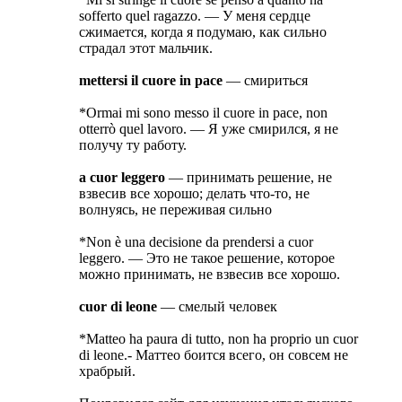
sofferto quel ragazzo. — У меня сердце
сжимается, когда я подумаю, как сильно
страдал этот мальчик.
mettersi il cuore in pace
— смириться
*Ormai mi sono messo il cuore in pace, non
otterrò quel lavoro. — Я уже смирился, я не
получу ту работу.
a cuor leggero
— принимать решение, не
взвесив все хорошо; делать что-то, не
волнуясь, не переживая сильно
*Non è una decisione da prendersi a cuor
leggero. — Это не такое решение, которое
можно принимать, не взвесив все хорошо.
cuor di leone
— смелый человек
*Matteo ha paura di tutto, non ha proprio un cuor
di leone.- Маттео боится всего, он совсем не
храбрый.