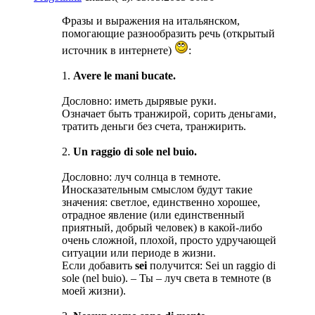
Фразы и выражения на итальянском,
помогающие разнообразить речь (открытый
источник в интернете)
:
1.
Avere le mani bucate.
Дословно: иметь дырявые руки.
Означает быть транжирой, сорить деньгами,
тратить деньги без счета, транжирить.
2.
Un raggio di sole nel buio.
Дословно: луч солнца в темноте.
Иносказательным смыслом будут такие
значения: светлое, единственно хорошее,
отрадное явление (или единственный
приятный, добрый человек) в какой-либо
очень сложной, плохой, просто удручающей
ситуации или периоде в жизни.
Если добавить
sei
получится: Sei un raggio di
sole (nel buio). – Ты – луч света в темноте (в
моей жизни).