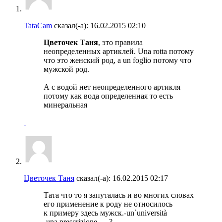
TataCam
сказал(-а):
16.02.2015
02:10
Цветочек Таня
, это правила
неопределенных артиклей. Una rotta потому
что это женский род, а un foglio потому что
мужской род.
А с водой нет неопределенного артикля
потому как вода определенная то есть
минеральная
Цветочек Таня
сказал(-а):
16.02.2015
02:17
Тата что то я запуталась и во многих словах
его применение к роду не относилось
к примеру здесь мужск.-un`università
-una prescrizione .....?