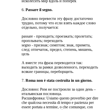
исколесить мир вдоль и поперек
6.
Passare il segno.
Дословно перевести эту фразу достаточно
трудно, потому что если взять каждое слово
отдельно, получается:
passare - проходить; проезжать; пролетать;
проплывать; переходить
segno - признак; симптом; знак, примета,
след; отпечаток, предел, степень, мишень,
цель
А вместе эта фраза переводится так:
выходить за рамки дозволенного, переходить
всякие границы, переборщить.
7.
Roma non è stata costruita in un giorno.
Дословно: Рим не построили за один день –
итальянская пословица.
Расшифровка: Usiamo questo proverbio per dire
che qualcosa necessita di tempo e pazienza per
essere portata a termine, o che comunque, con