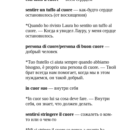
sentire un tuffo al cuore
— как-будто сердце
остановилось (от восхищения)
*Quando ho rivisto Laura ho sentito un tuffo al
cuore. — Когда я увидел Лауру, у меня сердце
остановилось.
persona di cuore/persona di buon cuore
—
добрый человек
*Tuo fratello ci aiuta sempre quando abbiamo
bisogno, è proprio una persona di cuore. — Твой
брат всегда нам помогает, когда мы в этом
нуждаемся, он такой добрый.
in cuor suo
— внутри себя
*In cuor suo lui sa cosa deve fare. — Внутри
себя, он знает, что должен делать.
sentirsi stringere il cuore
— сожалеть о ком-
то или о чем-то
*Mi si stringe il cuore se penso a quanto ha