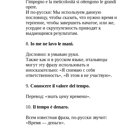
l’impegno e la meticolosità si ottengono le grandi
opere.
И по-русски: Мы используем данную
пословицу, чтобы сказать, что нужно время и
терпение, чтобы завершить начатое, или же,
усердие и скрупулезность приводят к
выдающимся результатам.
8.
Io me ne lavo le mani.
Дословно: я умываю руки.
Также как и в русском языке, итальянцы
могут эту фразу использовать и
иносказательно: «Я снимаю с себя
ответственность», «В этом я не участвую».
9.
Conoscere il valore del tempo.
Перевод: «знать цену времени».
10.
Il tempo è denaro.
Всем известная фраза, по-русски звучит:
«Время — деньги».