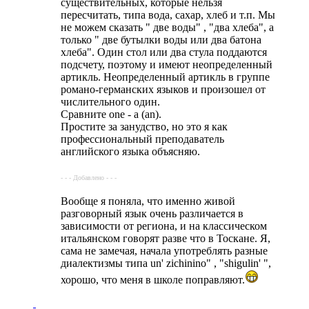
существительных, которые нельзя
пересчитать, типа вода, сахар, хлеб и т.п. Мы
не можем сказать " две воды" , "два хлеба", а
только " две бутылки воды или два батона
хлеба". Один стол или два стула поддаются
подсчету, поэтому и имеют неопределенный
артикль. Неопределенный артикль в группе
романо-германских языков и произошел от
числительного один.
Сравните one - a (an).
Простите за занудство, но это я как
профессиональный преподаватель
английского языка объясняю.
- - - Добавлено - - -
Вообще я поняла, что именно живой
разговорный язык очень различается в
зависимости от региона, и на классическом
итальянском говорят разве что в Тоскане. Я,
сама не замечая, начала употреблять разные
диалектизмы типа un' zichinino" , "shigulin' ",
хорошо, что меня в школе поправляют.