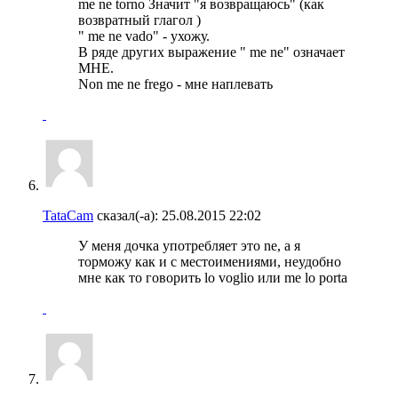
me ne torno Значит "я возвращаюсь" (как
возвратный глагол )
" me ne vado" - ухожу.
В ряде других выражение " me ne" означает
МНЕ.
Non me ne frego - мне наплевать
TataCam
сказал(-а):
25.08.2015
22:02
У меня дочка употребляет это ne, а я
торможу как и с местоимениями, неудобно
мне как то говорить lo voglio или me lo porta