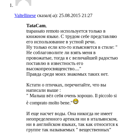
Valtellinese
сказал(-а):
25.08.2015
21:27
TataCam
,
trapassato remoto используется только в
книжном языке. С трудом себе представляю
его использование в устной речи.
Ну только если кто-то изъясняется в стиле: "
Не соблаговолите ли взять меня в
провожатые, тогда я с величайшей радостью
поставлю в известность его
высокопреосвященство...."
Правда среди моих знакомых таких нет.
Кстати о птичках, перечитайте, что вы
написали выше :
" Малыш вёл себя очень хорошо. Il piccolo si
è comprato molto bene."
И еще насчет воды. Она никогда не имеет
неопределенного артикля ни в итальянском,
ни в английском языках, так как относится к
группе так называемых " вещественных"