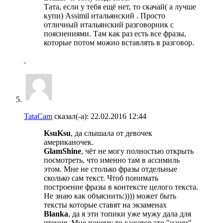
Тата, если у тебя ещё нет, то скачай( а лучше
купи) Assimil итальянский . Просто
отличный итальянский разговорник с
пояснениями. Там как раз есть все фразы,
которые потом можно вставлять в разговор.
TataCam
сказал(-а):
22.02.2016
12:44
KsuKsu
, да слышала от девочек
американочек.
GlamShine
, чёт не могу полностью открыть
посмотреть, что именно там в ассимиль
этом. Мне не столько фразы отдельные
сколько сам текст. Чтоб понимать
построение фразы в контексте целого текста.
Не знаю как объяснить:)))) может быть
тексты которые ставят на экзаменах
Blanka
, да я эти топики уже мужу дала для
чтения. Мне почему то кажется это "наши"