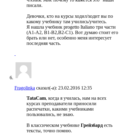
писали.
Девочки, кто на курсы ходил/ходит вы по
какому учебнику там учились/учитесь.
Я нашла учебник progetto Italiano три части
(A1-A2, B1-B2,B2-C1). Вот думаю стоит его
брать или нет, особенно меня интересует
последняя часть.
Fragolinka
сказал(-а):
23.02.2016
12:35
TataCam
, когда я училась, нам на всех
курсах преподаватели приносили
распечатки, какими учебниками
пользовались, не знаю.
В классическом учебнике
Грейзбард
есть
тексты, точно помню.