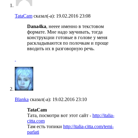
TataCam
сказал(-а):
19.02.2016
23:08
Dana4ka
, нееее именно в текстовом
формате. Мне надо заучивать, тогда
конструкции готовые в голове у меня
раскладываются по полочкам и проще
вводить их в разговорную речь.
Blanka
сказал(-а):
19.02.2016
23:10
TataCam
Тата, посмотри вот этот сайт -
http://italia-
citta.com
Там есть топики
http://italia-citta.com/temi-
parlati